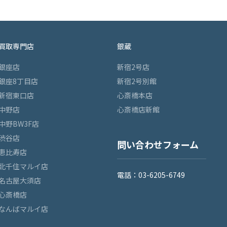
買取専門店
銀蔵
銀座店
新宿2号店
銀座8丁目店
新宿2号別館
新宿東口店
心斎橋本店
中野店
心斎橋店新館
中野BW3F店
渋谷店
問い合わせフォーム
恵比寿店
北千住マルイ店
電話：03-6205-6749
名古屋大須店
心斎橋店
なんばマルイ店