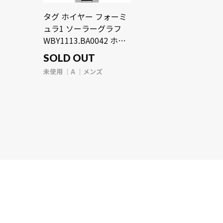
タグ ホイヤー フォーミ
ュラ1 ソーラーグラフ
WBY1113.BA0042 ホワ
イト メンズ 時計 【未使
SOLD OUT
用】【wristwatch】
未使用
A
メンズ