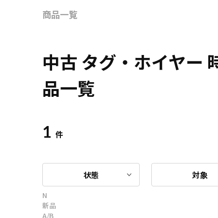
商品一覧
中古 タグ・ホイヤー
品一覧
1
件
状態
対象
N
新品
A/B