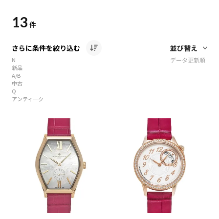
13
件
さらに条件を絞り込む
N
データ更新順
新品
A/B
中古
Q
アンティーク