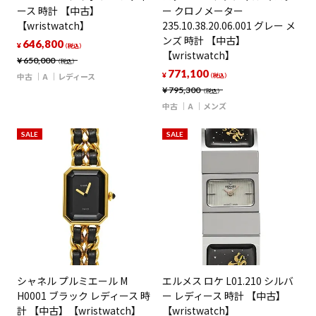
ース 時計 【中古】
ー クロノメーター
【wristwatch】
235.10.38.20.06.001 グレー メ
ンズ 時計 【中古】
646,800
¥
（税込）
【wristwatch】
¥
650,000
（税込）
771,100
中古
A
レディース
¥
（税込）
¥
795,300
（税込）
中古
A
メンズ
SALE
SALE
シャネル プルミエール M
エルメス ロケ L01.210 シルバ
H0001 ブラック レディース 時
ー レディース 時計 【中古】
計 【中古】【wristwatch】
【wristwatch】