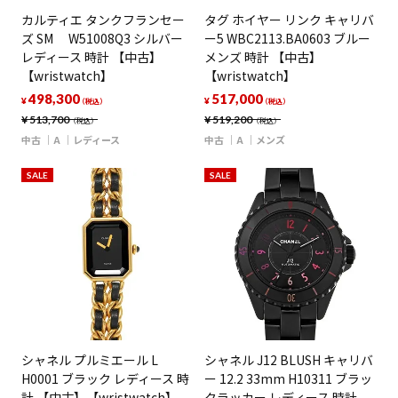
カルティエ タンクフランセー
タグ ホイヤー リンク キャリバ
ズ SM W51008Q3 シルバー
ー5 WBC2113.BA0603 ブルー
レディース 時計 【中古】
メンズ 時計 【中古】
【wristwatch】
【wristwatch】
498,300
517,000
¥
¥
（税込）
（税込）
¥
513,700
¥
519,200
（税込）
（税込）
中古
A
レディース
中古
A
メンズ
SALE
SALE
シャネル プルミエール L
シャネル J12 BLUSH キャリバ
H0001 ブラック レディース 時
ー 12.2 33mm H10311 ブラッ
計 【中古】【wristwatch】
クラッカー レディース 時計