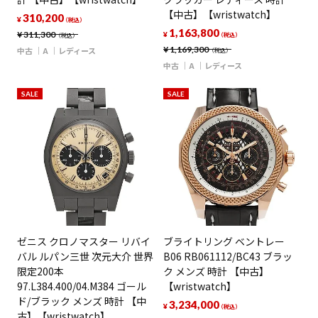
【中古】【wristwatch】
310,200
¥
（税込）
1,163,800
¥
311,300
¥
（税込）
（税込）
¥
1,169,300
中古
A
レディース
（税込）
中古
A
レディース
SALE
SALE
ゼニス クロノマスター リバイ
ブライトリング ベントレー
バル ルパン三世 次元大介 世界
B06 RB061112/BC43 ブラッ
限定200本
ク メンズ 時計 【中古】
97.L384.400/04.M384 ゴール
【wristwatch】
ド/ブラック メンズ 時計 【中
3,234,000
¥
（税込）
古】【wristwatch】