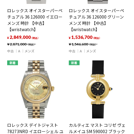
ロレックス オイスターパーペ
ロレックス オイスターパーペ
チュアル 36 126000 イエロー
チュアル 36 126000 グリーン
メンズ 時計 【中古】
メンズ 時計 【中古】
【wristwatch】
【wristwatch】
2,849,000
1,536,700
¥
¥
（税込）
（税込）
¥
2,871,000
¥
1,546,600
（税込）
（税込）
中古
A
メンズ
中古
A
メンズ
新着
新着
ロレックス デイトジャスト
カルティエ マスト コリゼ ヴェ
78273NRD イエローシェル ユ
ルメイユ SM 590002 ブラック