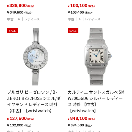
338,800
100,100
¥
¥
（税込）
（税込）
¥
349,800
¥
103,400
（税込）
（税込）
中古
A
レディース
中古
A
レディース
SALE
SALE
ブルガリ ビーゼロワン / B-
カルティエ サントスガルベ SM
ZERO1 BZ22FDSS シェル/ダ
W20056D6 シルバー レディー
イヤモンド レディース 時計
ス 時計 【中古】
【中古】【wristwatch】
【wristwatch】
127,600
848,100
¥
¥
（税込）
（税込）
¥
132,000
¥
874,500
（税込）
（税込）
中古
A
レディース
中古
A
レディース