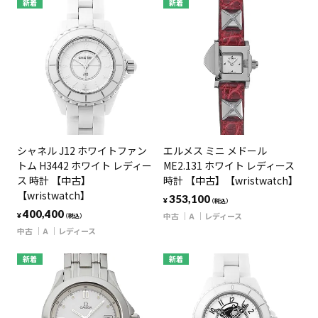
新着
新着
シャネル J12 ホワイトファン
エルメス ミニ メドール
トム H3442 ホワイト レディー
ME2.131 ホワイト レディース
ス 時計 【中古】
時計 【中古】【wristwatch】
【wristwatch】
353,100
¥
（税込）
400,400
中古
A
レディース
¥
（税込）
中古
A
レディース
新着
新着