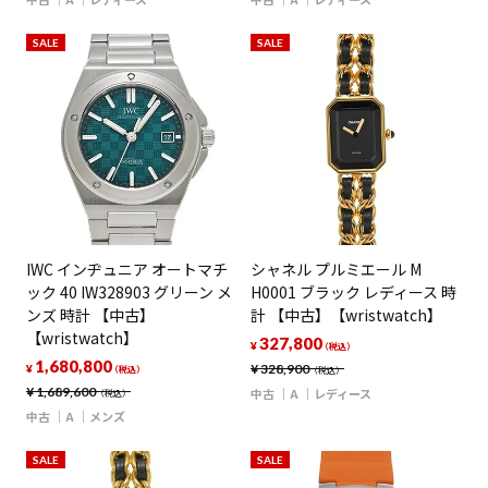
SALE
SALE
IWC インヂュニア オートマチ
シャネル プルミエール M
ック 40 IW328903 グリーン メ
H0001 ブラック レディース 時
ンズ 時計 【中古】
計 【中古】【wristwatch】
【wristwatch】
327,800
¥
（税込）
1,680,800
¥
328,900
¥
（税込）
（税込）
¥
1,689,600
中古
A
レディース
（税込）
中古
A
メンズ
SALE
SALE