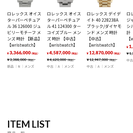
ロレックス オイス
ロレックス オイス
ロレックス デイデ
ロ
ターパーペチュア
ターパーペチュア
イト 40 228238A
ジャ
ル 36 126000 ジュ
ル 41 124300 ター
ブラック/ダイヤモ
シ
ビリーモチーフ メ
コイズブルー メン
ンド メンズ 時計
計
ンズ 時計 【新品】
ズ 時計 【中古】
【中古】
【w
【wristwatch】
【wristwatch】
【wristwatch】
1
¥
3,366,000
4,587,000
12,870,000
¥
1,
¥
¥
¥
（税込）
（税込）
（税込）
¥
3,388,000
¥
4,620,000
¥
12,947,000
中古
（税込）
（税込）
（税込）
新品
N
メンズ
中古
A
メンズ
中古
A
メンズ
ITEM LIST