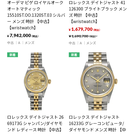
オーデマ ピゲ ロイヤルオーク
ロレックス デイトジャスト 41
オートマティック
126300 ブライトブラック メン
15510ST.OO.1320ST.03 シルバ
ズ 時計 【中古】
ー メンズ 時計 【中古】
【wristwatch】
【wristwatch】
1,679,700
¥
（税込）
7,942,000
¥
1,690,700
¥
（税込）
（税込）
中古
A
メンズ
中古
A
メンズ
新着
新着
ロレックス デイトジャスト 26
ロレックス デイトジャスト
69173G シャンパン/ダイヤモ
16233G グレーコンピュータ/
ンド レディース 時計 【中古】
ダイヤモンド メンズ 時計 【中