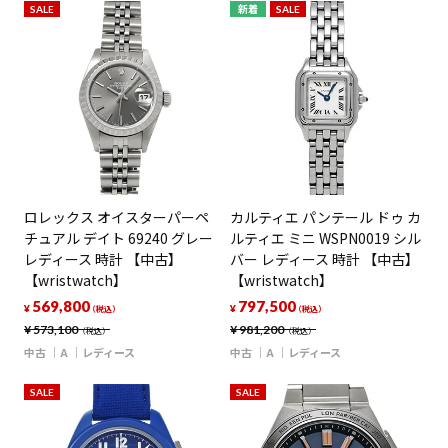
SALE
新着
SALE
ロレックス オイスターパーペ
カルティエ パンテール ドゥ カ
チュアル デイト 69240 グレー
ルティエ ミニ WSPN0019 シル
レディース 時計 【中古】
バー レディース 時計 【中古】
【wristwatch】
【wristwatch】
569,800
797,500
¥
¥
（税込）
（税込）
¥
573,100
¥
981,200
（税込）
（税込）
中古
A
レディース
中古
A
レディース
SALE
SALE