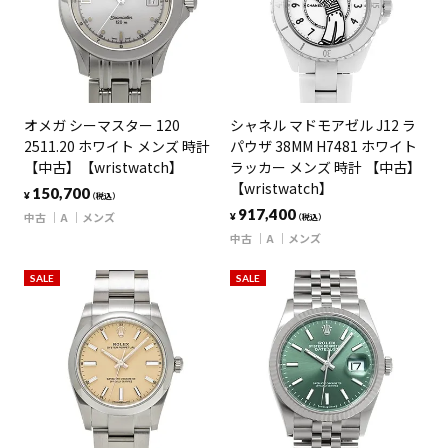
オメガ シーマスター 120
シャネル マドモアゼル J12 ラ
2511.20 ホワイト メンズ 時計
パウザ 38MM H7481 ホワイト
【中古】【wristwatch】
ラッカー メンズ 時計 【中古】
【wristwatch】
150,700
¥
（税込）
917,400
中古
A
メンズ
¥
（税込）
中古
A
メンズ
SALE
SALE