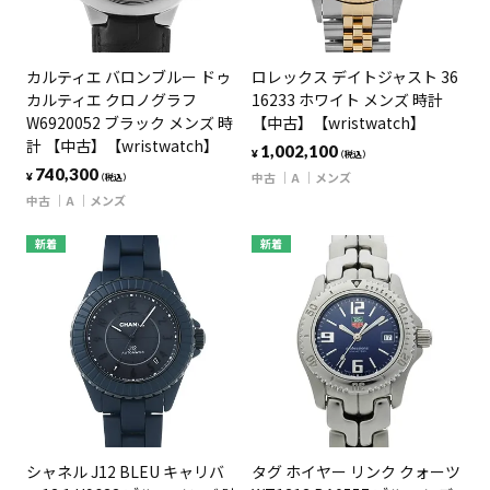
カルティエ バロンブルー ドゥ
ロレックス デイトジャスト 36
カルティエ クロノグラフ
16233 ホワイト メンズ 時計
W6920052 ブラック メンズ 時
【中古】【wristwatch】
計 【中古】【wristwatch】
1,002,100
¥
（税込）
740,300
中古
A
メンズ
¥
（税込）
中古
A
メンズ
新着
新着
シャネル J12 BLEU キャリバ
タグ ホイヤー リンク クォーツ