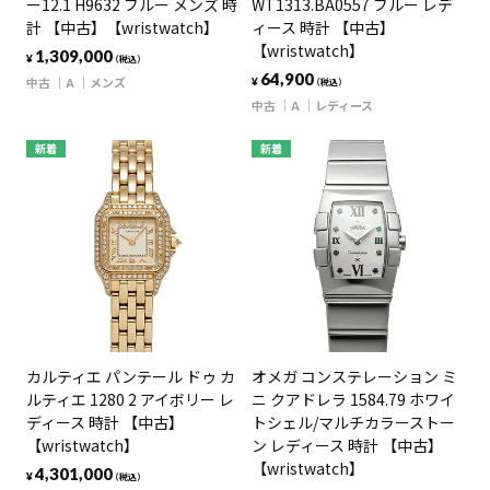
ー12.1 H9632 ブルー メンズ 時
WT1313.BA0557 ブルー レデ
計 【中古】【wristwatch】
ィース 時計 【中古】
【wristwatch】
1,309,000
¥
（税込）
64,900
中古
A
メンズ
¥
（税込）
中古
A
レディース
新着
新着
カルティエ パンテール ドゥ カ
オメガ コンステレーション ミ
ルティエ 1280 2 アイボリー レ
ニ クアドレラ 1584.79 ホワイ
ディース 時計 【中古】
トシェル/マルチカラーストー
【wristwatch】
ン レディース 時計 【中古】
【wristwatch】
4,301,000
¥
（税込）