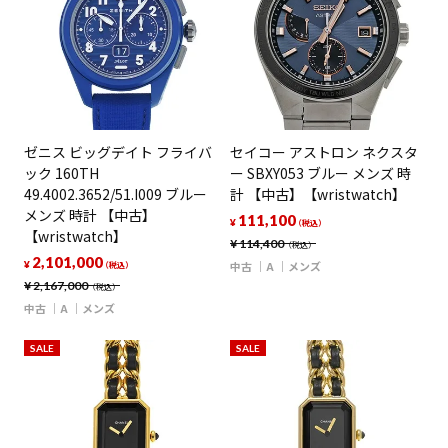
ゼニス ビッグデイト フライバ
セイコー アストロン ネクスタ
ック 160TH
ー SBXY053 ブルー メンズ 時
49.4002.3652/51.I009 ブルー
計 【中古】【wristwatch】
メンズ 時計 【中古】
111,100
¥
（税込）
【wristwatch】
¥
114,400
（税込）
2,101,000
¥
中古
A
メンズ
（税込）
¥
2,167,000
（税込）
中古
A
メンズ
SALE
SALE