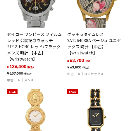
セイコー ワンピース フィルム
グッチ Gタイムレス
レッド 公開記念ウォッチ
YA1264038A ベージュ ユニセ
7T92-HCR0 レッド/ブラック
ックス 時計 【中古】
メンズ 時計 【中古】
【wristwatch】
【wristwatch】
62,700
¥
（税込）
136,400
¥
63,800
¥
（税込）
（税込）
¥
137,500
中古
A
ユニセックス
（税込）
中古
A
メンズ
SALE
SALE