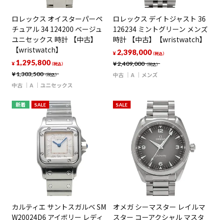
ロレックス オイスターパーペ
ロレックス デイトジャスト 36
チュアル 34 124200 ベージュ
126234 ミントグリーン メンズ
ユニセックス 時計 【中古】
時計 【中古】【wristwatch】
【wristwatch】
2,398,000
¥
（税込）
1,295,800
¥
2,409,000
¥
（税込）
（税込）
¥
1,303,500
中古
A
メンズ
（税込）
中古
A
ユニセックス
新着
SALE
SALE
カルティエ サントスガルベ SM
オメガ シーマスター レイルマ
W20024D6 アイボリー レディ
スター コーアクシャル マスタ