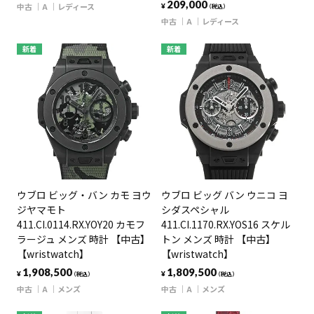
209,000
中古
A
レディース
¥
（税込）
中古
A
レディース
新着
新着
ウブロ ビッグ・バン カモ ヨウ
ウブロ ビッグ バン ウニコ ヨ
ジヤマモト
シダスペシャル
411.CI.0114.RX.YOY20 カモフ
411.CI.1170.RX.YOS16 スケル
ラージュ メンズ 時計 【中古】
トン メンズ 時計 【中古】
【wristwatch】
【wristwatch】
1,908,500
1,809,500
¥
¥
（税込）
（税込）
中古
A
メンズ
中古
A
メンズ