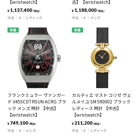
【wristwatch】
古】【wristwatch】
1,137,400
1,188,000
¥
¥
（税込）
（税込）
中古
A
レディース
中古
A
メンズ
新着
新着
フランクミュラー ヴァンガー
カルティエ マスト コリゼ ヴェ
ド V45SCDTRSUN ACRG ブラ
ルメイユ SM 590002 ブラック
ック メンズ 時計 【中古】
レディース 時計 【中古】
【wristwatch】
【wristwatch】
749,100
211,200
¥
¥
（税込）
（税込）
中古
A
メンズ
中古
A
レディース