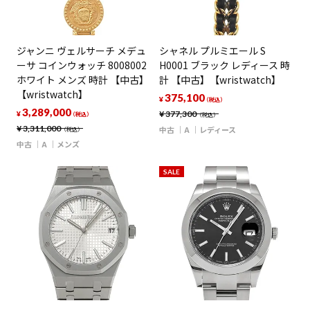
ジャンニ ヴェルサーチ メデュ
シャネル プルミエール S
ーサ コインウォッチ 8008002
H0001 ブラック レディース 時
ホワイト メンズ 時計 【中古】
計 【中古】【wristwatch】
【wristwatch】
375,100
¥
（税込）
3,289,000
¥
377,300
¥
（税込）
（税込）
¥
3,311,000
中古
A
レディース
（税込）
中古
A
メンズ
SALE