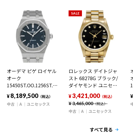
SALE
オーデマ ピゲ ロイヤル
ロレックス デイトジャ
オーク
スト 68278G ブラック/
15450ST.OO.1256ST.03
ダイヤモンド ユニセッ
1
ブルー ユニセックス 時
クス 時計 【中古】
8,189,500
3,421,000
¥
¥
（税込）
（税込）
計 【中古】
【wristwatch】
¥
3,465,000
中古
A
ユニセックス
（税込）
【wristwatch】
中古
A
ユニセックス
すべて見る