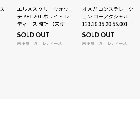
レス
エルメス ケリーウォッ
オメガ コンステレーシ
チ KE1.201 ホワイト レ
ョン コーアクシャル
 ブ
ディース 時計 【未使
123.18.35.20.55.001 ホ
レデ
用】【wristwatch】
ワイトシェル/ダイヤモ
SOLD OUT
SOLD OUT
用】
ンド レディース 時計
未使用
A
レディース
未使用
A
レディース
【未使用】
【wristwatch】