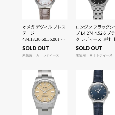
オメガ デヴィル プレス
ロンジン フラッグシ
テージ
プ L4.274.4.52.6 ブ
434.13.30.60.55.001 ホ
ク レディース 時計 
ワイトシェル/ダイヤモ
使用】【wristwatch
SOLD OUT
SOLD OUT
ンド レディース 時計
未使用
A
レディース
未使用
A
レディース
【未使用】
【wristwatch】