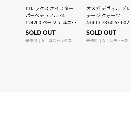
ロレックス オイスター
オメガ デヴィル プ
パーペチュアル 34
テージ クォーツ
124200 ベージュ ユニセ
434.13.28.60.53.002
ックス 時計 【未使用】
ルー/ダイヤモンド 
SOLD OUT
SOLD OUT
【wristwatch】
ィース 時計 【未使
未使用
A
ユニセックス
未使用
A
レディース
【wristwatch】