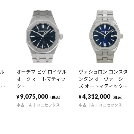
ヤル
オーデマ ピゲ ロイヤル
ヴァシュロン コンスタ
オーク オートマティッ
ンタン オーヴァーシー
.01
ク
ズ オートマティック
ス
15550ST.OO.1356ST.06
4600V/200A-B980 ブル
9,075,000
4,312,000
¥
¥
）
（税込）
（税込）
ブルー ユニセックス 時
ー ユニセックス 時計
中古
A
ユニセックス
中古
A
ユニセックス
計 【中古】
【中古】
【wristwatch】
【wristwatch】