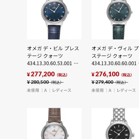
オメガ デ・ビル プレス
オメガ デ・ヴィル 
テージ クォーツ
ステージ クォーツ
434.13.30.60.53.001 ブ
434.13.30.60.60.001
ルー/ダイヤモンド レデ
リーン/ダイヤモンド
277,200
276,100
¥
¥
（税込）
（税込）
ィース 時計 【未使用】
ディース 時計 【未使
¥
280,500
¥
279,400
（税込）
（税込）
【wristwatch】
用】【wristwatch】
未使用
A
レディース
未使用
A
レディース