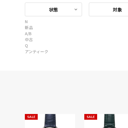
状態
対象
N
新品
A/B
中古
Q
アンティーク
SALE
SALE