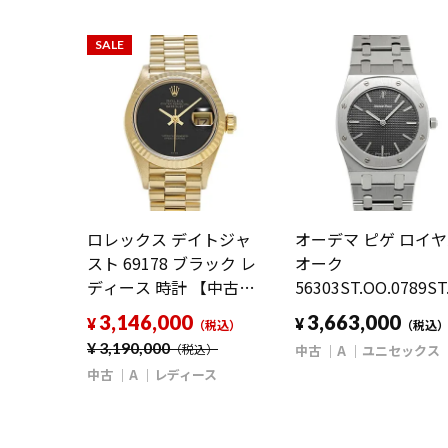
SALE
ロレックス デイトジャ
オーデマ ピゲ ロイ
スト 69178 ブラック レ
オーク
ディース 時計 【中古】
56303ST.OO.0789ST
【wristwatch】
ブラック ユニセック
3,146,000
3,663,000
¥
¥
（税込）
（税込
時計 【中古】
¥
3,190,000
中古
A
ユニセックス
（税込）
【wristwatch】
中古
A
レディース