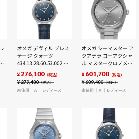
プレ
オメガ デヴィル プレス
オメガ シーマスター ア
テージ クォーツ
クアテラ コーアクシャ
 グ
434.13.28.60.53.002 ブ
ル マスタークロノメー
 レ
ルー/ダイヤモンド レデ
ター
276,100
601,700
¥
¥
（税込）
（税込）
ィース 時計 【未使用】
220.10.38.20.56.001 グ
¥
279,400
¥
609,400
（税込）
（税込）
【wristwatch】
レー/ダイヤモンド レデ
未使用
A
レディース
未使用
A
レディース
ィース 時計 【未使用】
【wristwatch】