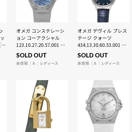
ッ
オメガ コンステレーシ
オメガ デヴィル プレス
ラッ
ョン コーアクシャル
テージ クォーツ
【未
123.10.27.20.57.001 ブ
434.13.30.60.53.001 ブ
】
ルーシェル/ダイヤモン
ルー/ダイヤモンド レデ
SOLD OUT
SOLD OUT
ド レディース 時計 【未
ィース 時計 【未使用】
未使用
A
レディース
未使用
A
レディース
使用】【wristwatch】
【wristwatch】