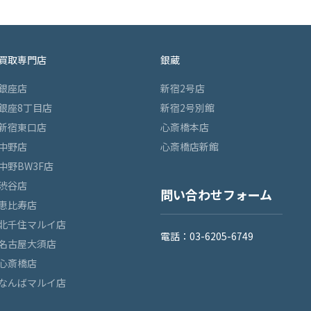
買取専門店
銀蔵
銀座店
新宿2号店
銀座8丁目店
新宿2号別館
新宿東口店
心斎橋本店
中野店
心斎橋店新館
中野BW3F店
渋谷店
問い合わせフォーム
恵比寿店
北千住マルイ店
電話：03-6205-6749
名古屋大須店
心斎橋店
なんばマルイ店