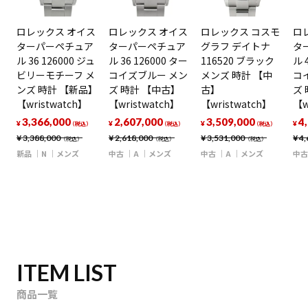
ロレックス オイス
ロレックス オイス
ロレックス コスモ
ロ
ターパーペチュア
ターパーペチュア
グラフ デイトナ
タ
ル 36 126000 ジュ
ル 36 126000 ター
116520 ブラック
ル 
ビリーモチーフ メ
コイズブルー メン
メンズ 時計 【中
コ
ンズ 時計 【新品】
ズ 時計 【中古】
古】
ズ
【wristwatch】
【wristwatch】
【wristwatch】
【w
3,366,000
2,607,000
3,509,000
4
¥
¥
¥
¥
（税込）
（税込）
（税込）
¥
3,388,000
¥
2,618,000
¥
3,531,000
¥
4,
（税込）
（税込）
（税込）
新品
N
メンズ
中古
A
メンズ
中古
A
メンズ
中古
ITEM LIST
商品一覧