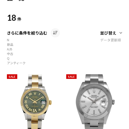
18
件
さらに条件を絞り込む
N
データ更新順
新品
A/B
中古
Q
アンティーク
SALE
SALE