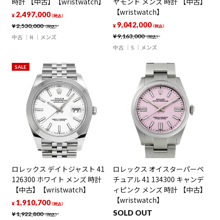
時計 【中古】【wristwatch】
ヤモンド メンズ 時計 【中古】
【wristwatch】
2,497,000
¥
（税込）
9,042,000
¥
2,530,000
¥
（税込）
（税込）
¥
9,163,000
中古
N
メンズ
（税込）
中古
S
メンズ
SALE
ロレックス デイトジャスト 41
ロレックス オイスターパーペ
126300 ホワイト メンズ 時計
チュアル 41 134300 キャンデ
【中古】【wristwatch】
ィピンク メンズ 時計 【中古】
【wristwatch】
1,910,700
¥
（税込）
SOLD OUT
¥
1,922,800
（税込）