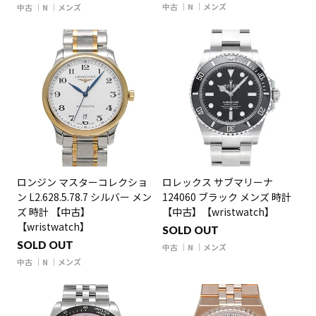
中古
N
メンズ
中古
N
メンズ
ロンジン マスターコレクショ
ロレックス サブマリーナ
ン L2.628.5.78.7 シルバー メン
124060 ブラック メンズ 時計
ズ 時計 【中古】
【中古】【wristwatch】
【wristwatch】
SOLD OUT
SOLD OUT
中古
N
メンズ
中古
N
メンズ