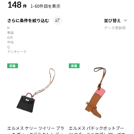
148
件
1-60
件目を表示
さらに条件を絞り込む
N
データ更新順
新品
A/B
中古
Q
アンティーク
新着
新着
エルメス ケリー ツイリー ブラ
エルメス パドックボットブー