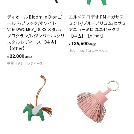
ディオール Bloom In Dior ゴ
エルメス ロデオ PM ペガサス
ールド/ブラック/ホワイト
ミント/ブルーブリュム/セサミ
V1602WOMCY_D03S メタル/
アニョーミロ ユニセックス
グログラン/レジンパール/クリ
【中古】【other】
スタル レディース 【中古】
135,600
¥
（税込）
【other】
中古
SA
ユニセックス
22,000
¥
（税込）
中古
AB
レディース