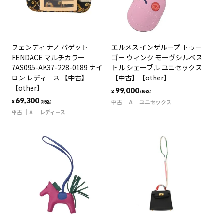
フェンディ ナノ バゲット
エルメス インザループ トゥー
FENDACE マルチカラー
ゴー ウィンク モーヴシルベス
7AS095-AK37-228-0189 ナイ
トル シェーブル ユニセックス
ロン レディース 【中古】
【中古】【other】
【other】
99,000
¥
（税込）
69,300
中古
A
ユニセックス
¥
（税込）
中古
A
レディース