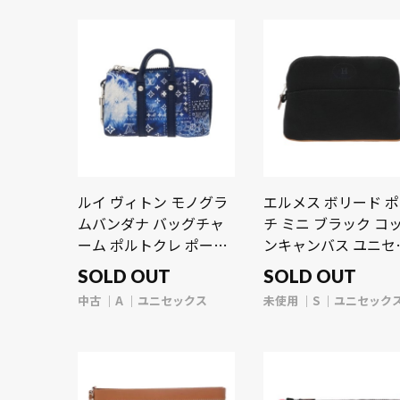
ルイ ヴィトン モノグラ
エルメス ボリード 
ムバンダナ バッグチャ
チ ミニ ブラック コ
ーム ポルトクレ ポーチ
ンキャンバス ユニセ
ブルー MP3337 モノグ
クス 【未使用】【ba
SOLD OUT
SOLD OUT
ラムバンダナ ユニセッ
中古
A
ユニセックス
未使用
S
ユニセック
クス 【中古】【bag】