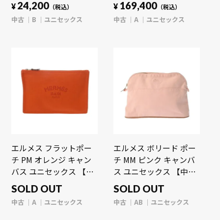
【中古】【bag】
クス 【中古】【bag】
24,200
169,400
¥
¥
（税込）
（税込）
中古
B
ユニセックス
中古
A
ユニセックス
エルメス フラットポー
エルメス ボリード ポー
チ PM オレンジ キャン
チ MM ピンク キャンバ
バス ユニセックス 【中
ス ユニセックス 【中
古】【bag】
古】【bag】
SOLD OUT
SOLD OUT
中古
A
ユニセックス
中古
AB
ユニセックス