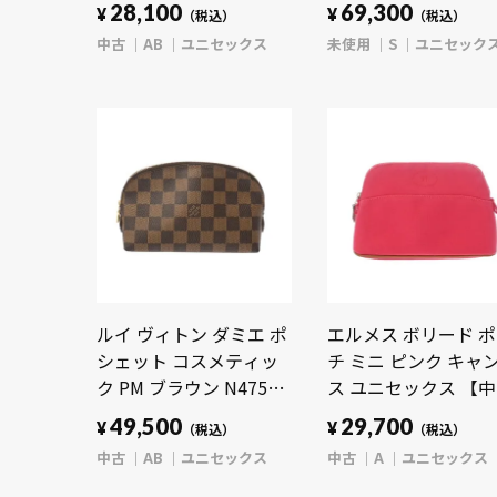
【bag】
セックス 【未使用】
28,100
69,300
¥
¥
（税込）
（税込）
【bag】
中古
AB
ユニセックス
未使用
S
ユニセック
ルイ ヴィトン ダミエ ポ
エルメス ボリード 
シェット コスメティッ
チ ミニ ピンク キャ
ク PM ブラウン N47516
ス ユニセックス 【中
ダミエキャンバス ユニ
古】【bag】
49,500
29,700
¥
¥
（税込）
（税込）
セックス 【中古】
中古
AB
ユニセックス
中古
A
ユニセックス
【bag】