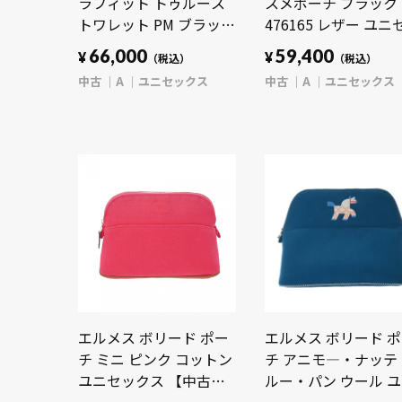
ラフィット トゥルース
スメポーチ ブラック
トワレット PM ブラッ
476165 レザー ユニ
ク/グレー N47522 ダミ
クス 【中古】【bag
66,000
59,400
¥
¥
（税込）
（税込）
エグラフィットキャンバ
中古
A
ユニセックス
中古
A
ユニセックス
ス ユニセックス 【中
古】【bag】
エルメス ボリード ポー
エルメス ボリード 
チ ミニ ピンク コットン
チ アニモ―・ナッテ
ユニセックス 【中古】
ルー・パン ウール 