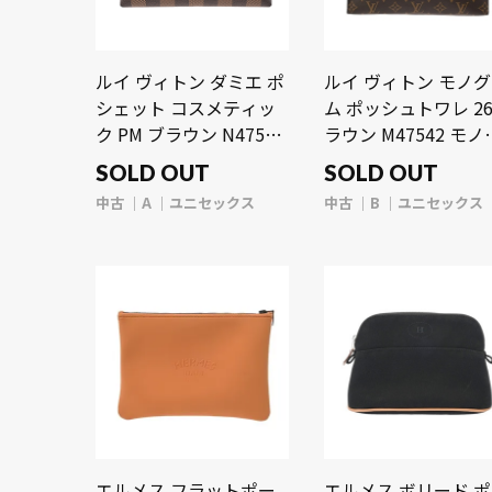
ルイ ヴィトン ダミエ ポ
ルイ ヴィトン モノ
シェット コスメティッ
ム ポッシュトワレ 26
ク PM ブラウン N47516
ラウン M47542 モノ
ダミエキャンバス ユニ
ラムキャンバス ユニ
SOLD OUT
SOLD OUT
セックス 【中古】
ックス 【中古】【ba
中古
A
ユニセックス
中古
B
ユニセックス
【bag】
エルメス フラットポー
エルメス ボリード 