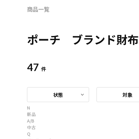
商品一覧
ポーチ ブランド財布
47
件
状態
対象
N
新品
A/B
中古
Q