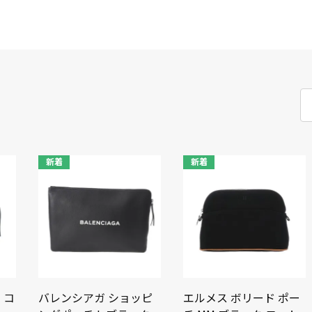
新着
新着
 コ
バレンシアガ ショッピ
エルメス ボリード ポー