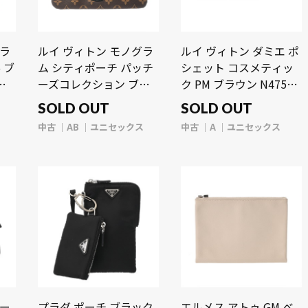
グラ
ルイ ヴィトン モノグラ
ルイ ヴィトン ダミエ ポ
 ブ
ム シティポーチ パッチ
シェット コスメティッ
グ
ーズコレクション ブラ
ク PM ブラウン N47516
セ
ウン M63447 モノグラ
ダミエキャンバス ユニ
SOLD OUT
SOLD OUT
g】
ムキャンバス ユニセッ
セックス 【中古】
中古
AB
ユニセックス
中古
A
ユニセックス
クス 【中古】【bag】
【bag】
ポー
プラダ ポーチ ブラック
エルメス アトゥ GM べ