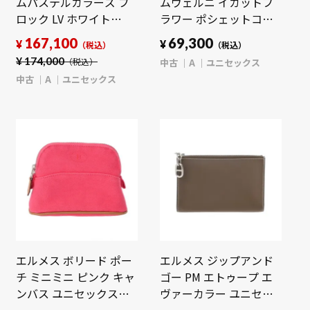
ムパステルカラーズ ブ
ムヴェルニ イカットフ
ロック LV ホワイト
ラワー ポシェットコス
M57277 モノグラムパス
メティック ローズアン
167,100
69,300
¥
¥
（税込）
（税込）
テル ユニセックス 【中
ディアン M90045 ヴェ
¥
174,000
中古
A
ユニセックス
（税込）
古】【bag】
ルニ ユニセックス 【中
中古
A
ユニセックス
古】【bag】
エルメス ボリード ポー
エルメス ジップアンド
チ ミニミニ ピンク キャ
ゴー PM エトゥープ エ
ンバス ユニセックス
ヴァーカラー ユニセッ