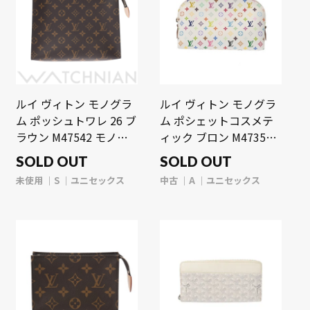
ルイ ヴィトン モノグラ
ルイ ヴィトン モノグラ
ム ポッシュトワレ 26 ブ
ム ポシェットコスメテ
ラウン M47542 モノグ
ィック ブロン M47354
ラムキャンバス ユニセ
モノグラムマルチカラー
SOLD OUT
SOLD OUT
ックス 【未使用】
ユニセックス 【中古】
未使用
S
ユニセックス
中古
A
ユニセックス
【bag】
【bag】