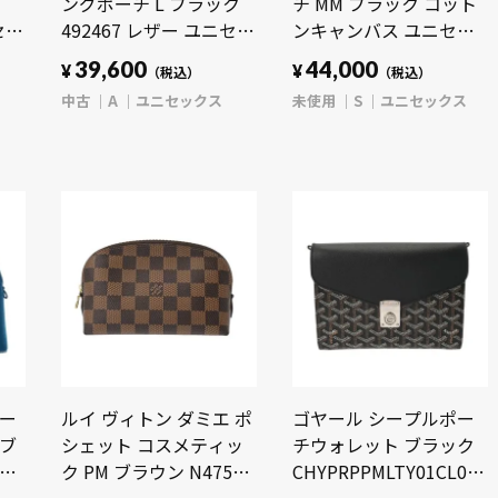
ングポーチ L ブラック
チ MM ブラック コット
セッ
492467 レザー ユニセッ
ンキャンバス ユニセッ
】
クス 【中古】【bag】
クス 【未使用】【bag】
39,600
44,000
¥
¥
（税込）
（税込）
中古
A
ユニセックス
未使用
S
ユニセックス
ポー
ルイ ヴィトン ダミエ ポ
ゴヤール シープルポー
 ブ
シェット コスメティッ
チウォレット ブラック
ユニ
ク PM ブラウン N47516
CHYPRPPMLTY01CL01P