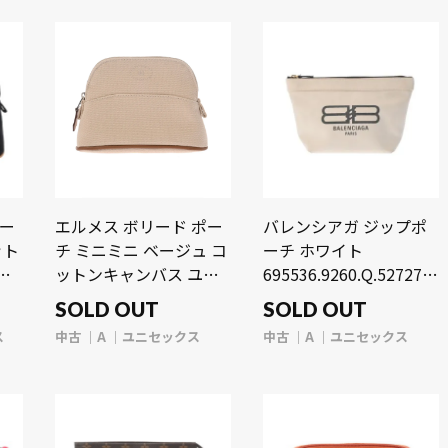
ポー
エルメス ボリード ポー
バレンシアガ ジップポ
ット
チ ミニミニ ベージュ コ
ーチ ホワイト
ッ
ットンキャンバス ユニ
695536.9260.Q.527277
g】
セックス 【中古】
キャンバス ユニセック
SOLD OUT
SOLD OUT
【bag】
ス 【中古】【bag】
ス
中古
A
ユニセックス
中古
A
ユニセックス