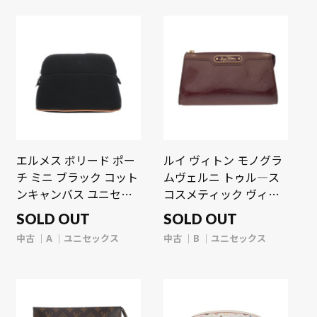
エルメス ボリード ポー
ルイ ヴィトン モノグラ
チ ミニ ブラック コット
ムヴェルニ トゥル―ス
ンキャンバス ユニセッ
コスメティック ヴィオ
クス 【中古】【bag】
レット M93565 ヴェル
SOLD OUT
SOLD OUT
ニ ユニセックス 【中
中古
A
ユニセックス
中古
B
ユニセックス
古】【bag】