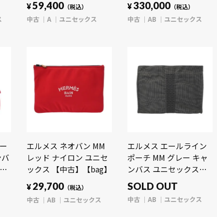
ダミエキャンバス ユニ
ゴヤールディンキャンバ
59,400
330,000
¥
¥
（税込）
（税込）
セックス 【中古】
ス/シュヴロッシュカー
ス
中古
A
ユニセックス
中古
AB
ユニセックス
【bag】
フ ユニセックス 【中
古】【bag】
ポー
エルメス ネオバン MM
エルメス エールライン
ンバ
レッド ナイロン ユニセ
ポーチ MM グレー キャ
ックス 【中古】【bag】
ンバス ユニセックス
【中古】【bag】
29,700
SOLD OUT
¥
（税込）
中古
AB
ユニセックス
中古
AB
ユニセックス