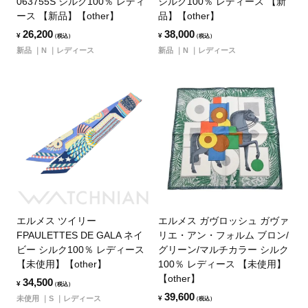
063755S シルク100％ レディ
シルク100％ レディース 【新
ース 【新品】【other】
品】【other】
26,200
38,000
¥
¥
（税込）
（税込）
新品
N
レディース
新品
N
レディース
エルメス ツイリー
エルメス ガヴロッシュ ガヴァ
FPAULETTES DE GALA ネイ
リエ・アン・フォルム ブロン/
ビー シルク100％ レディース
グリーン/マルチカラー シルク
【未使用】【other】
100％ レディース 【未使用】
【other】
34,500
¥
（税込）
39,600
未使用
S
レディース
¥
（税込）