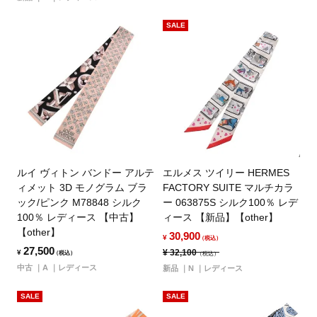
SALE
ルイ ヴィトン バンドー アルテ
エルメス ツイリー HERMES
ィメット 3D モノグラム ブラ
FACTORY SUITE マルチカラ
ック/ピンク M78848 シルク
ー 063875S シルク100％ レデ
100％ レディース 【中古】
ィース 【新品】【other】
【other】
30,900
¥
（税込）
27,500
¥
32,100
¥
（税込）
（税込）
中古
A
レディース
新品
N
レディース
SALE
SALE