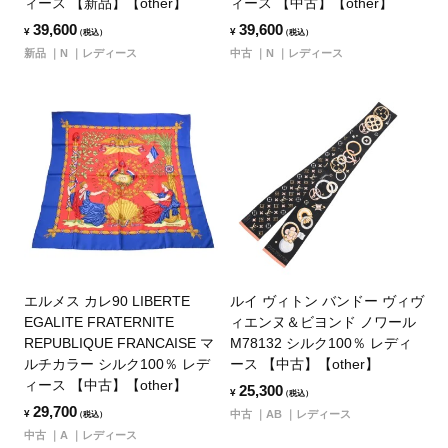
ィース 【新品】【other】
ィース 【中古】【other】
39,600
39,600
¥
¥
（税込）
（税込）
新品
N
レディース
中古
N
レディース
エルメス カレ90 LIBERTE
ルイ ヴィトン バンドー ヴィヴ
EGALITE FRATERNITE
ィエンヌ＆ビヨンド ノワール
REPUBLIQUE FRANCAISE マ
M78132 シルク100％ レディ
ルチカラー シルク100％ レデ
ース 【中古】【other】
ィース 【中古】【other】
25,300
¥
（税込）
29,700
¥
中古
AB
レディース
（税込）
中古
A
レディース