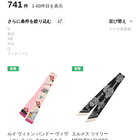
741
件
1-60
件目を表示
さらに条件を絞り込む
N
データ更新順
新品
A/B
中古
Q
アンティーク
新着
新着
ルイ ヴィトン バンドー ヴィヴ
エルメス ツイリー