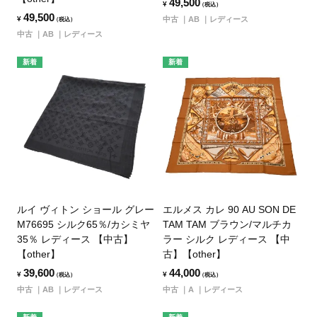
49,500
¥
（税込）
49,500
¥
中古
AB
レディース
（税込）
中古
AB
レディース
新着
新着
ルイ ヴィトン ショール グレー
エルメス カレ 90 AU SON DE
M76695 シルク65％/カシミヤ
TAM TAM ブラウン/マルチカ
35％ レディース 【中古】
ラー シルク レディース 【中
【other】
古】【other】
39,600
44,000
¥
¥
（税込）
（税込）
中古
AB
レディース
中古
A
レディース