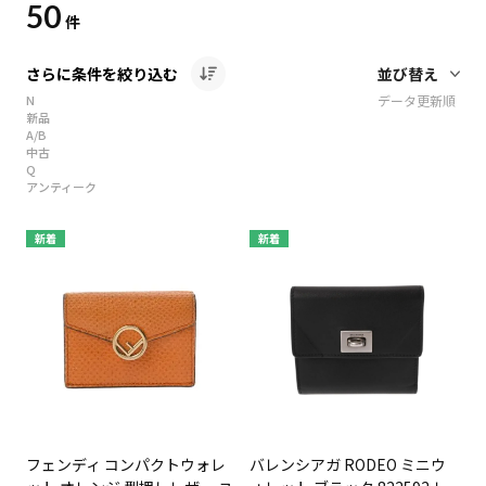
50
件
さらに条件を絞り込む
N
データ更新順
新品
A/B
中古
Q
アンティーク
新着
新着
フェンディ コンパクトウォレ
バレンシアガ RODEO ミニウ