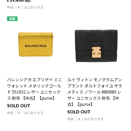
59,400
¥
（税込）
中古
A
ユニセックス
新着
バレンシアガ エブリデイ ミニ
ルイ ヴィトン モノグラムアン
ウォレット メタリックゴール
プラント ポルトフォイユ サラ
ド 551921 レザー ユニセック
メティス ノワール M80880 レ
ス 財布 【中古】【purse】
ザー ユニセックス 財布 【中
古】【purse】
SOLD OUT
SOLD OUT
中古
A
ユニセックス
中古
A
ユニセックス