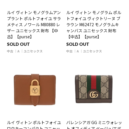
ルイ ヴィトン モノグラムアン
ルイ ヴィトン モノグラム ポル
プラント ポルトフォイユ サラ
トフォイユ ヴィクトリーヌ ブ
メティス ノワール M80880 レ
ラウン M62472 モノグラムキ
ザー ユニセックス 財布 【中
ャンバス ユニセックス 財布
古】【purse】
【中古】【purse】
SOLD OUT
SOLD OUT
中古
A
ユニセックス
中古
A
ユニセックス
ルイ ヴィトン ポルトフォイユ
バレンシアガ GG ミニウォレッ
ロウキーコンパクト コニャッ
ト オフィディア ベージュ/エボ