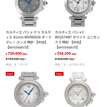
カルティエ パシャ ドゥ カルテ
カルティエ パシャC
ィエ 41mm WSPA0026 ダーク
W31074M7 ホワイト ユニセッ
グレー メンズ 時計 【中古】
クス 時計 【中古】
【wristwatch】
【wristwatch】
730,400
354,200
¥
¥
（税込）
（税込）
¥
739,200
¥
358,600
（税込）
（税込）
中古
A
メンズ
中古
A
ユニセックス
SALE
SALE