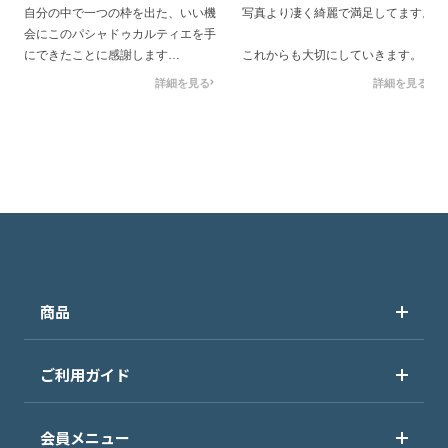
自分の中で一つの枠を出た、いい機
写真より凄く綺麗で満足してます。
会にこのパシャドゥカルティエを手
にできたことに感謝します
これからも大切にしていきます。
商品はとても綺麗で満足するもので
詳細を見る
詳細を見る
す
このような時計ではアフター等もあ
るかと思います
今後ともお世話になるかと思います
よろしくお願いします
商品
ご利用ガイド
会員メニュー