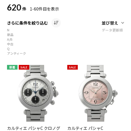
620
件
1-60
件目を表示
さらに条件を絞り込む
N
データ更新順
新品
A/B
中古
Q
アンティーク
新着
SALE
SALE
カルティエ パシャC クロノグ
カルティエ パシャC