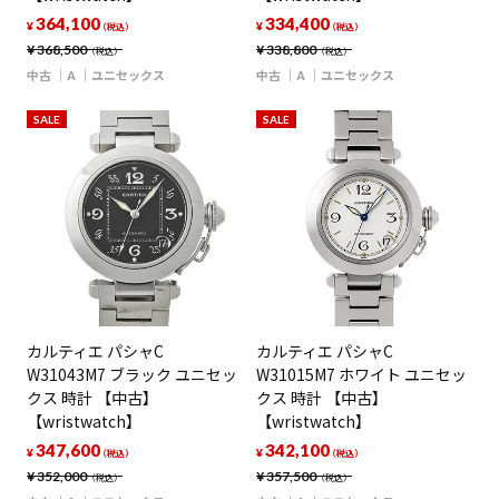
364,100
334,400
¥
¥
（税込）
（税込）
¥
368,500
¥
338,800
（税込）
（税込）
中古
A
ユニセックス
中古
A
ユニセックス
SALE
SALE
カルティエ パシャC
カルティエ パシャC
W31043M7 ブラック ユニセッ
W31015M7 ホワイト ユニセッ
クス 時計 【中古】
クス 時計 【中古】
【wristwatch】
【wristwatch】
347,600
342,100
¥
¥
（税込）
（税込）
¥
352,000
¥
357,500
（税込）
（税込）