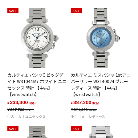
SALE
SALE
カルティエ パシャC ビッグデ
カルティエ ミスパシャ 1stアニ
イト W31044M7 ホワイト ユニ
バーサリー W3140024 ブルー
セックス 時計 【中古】
レディース 時計 【中古】
【wristwatch】
【wristwatch】
333,300
387,200
¥
¥
（税込）
（税込）
¥
337,700
¥
391,600
（税込）
（税込）
中古
A
ユニセックス
中古
A
レディース
SALE
SALE