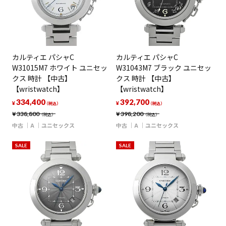
カルティエ パシャC
カルティエ パシャC
W31015M7 ホワイト ユニセッ
W31043M7 ブラック ユニセッ
クス 時計 【中古】
クス 時計 【中古】
【wristwatch】
【wristwatch】
334,400
392,700
¥
¥
（税込）
（税込）
¥
338,800
¥
398,200
（税込）
（税込）
中古
A
ユニセックス
中古
A
ユニセックス
SALE
SALE