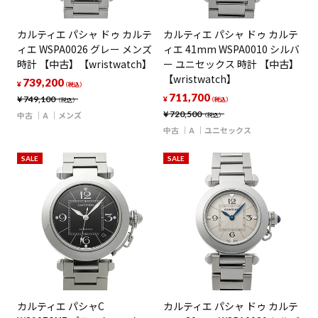
カルティエ パシャ ドゥ カルテ
カルティエ パシャ ドゥ カルテ
ィエ WSPA0026 グレー メンズ
ィエ 41mm WSPA0010 シルバ
時計 【中古】【wristwatch】
ー ユニセックス 時計 【中古】
【wristwatch】
739,200
¥
（税込）
711,700
¥
749,100
¥
（税込）
（税込）
¥
720,500
中古
A
メンズ
（税込）
中古
A
ユニセックス
SALE
SALE
カルティエ パシャC
カルティエ パシャ ドゥ カルテ