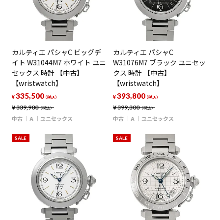
カルティエ パシャC ビッグデ
カルティエ パシャC
イト W31044M7 ホワイト ユニ
W31076M7 ブラック ユニセッ
セックス 時計 【中古】
クス 時計 【中古】
【wristwatch】
【wristwatch】
335,500
393,800
¥
¥
（税込）
（税込）
¥
339,900
¥
399,300
（税込）
（税込）
中古
A
ユニセックス
中古
A
ユニセックス
SALE
SALE