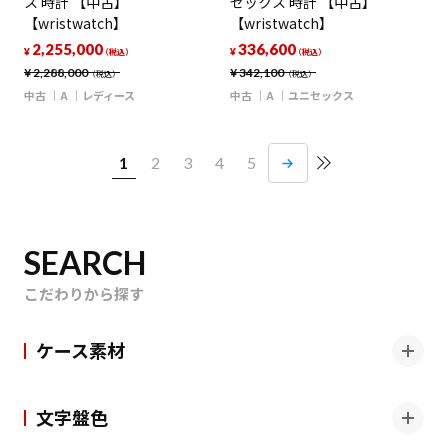
ス 時計 【中古】
セックス 時計 【中古】
【wristwatch】
【wristwatch】
2,255,000
336,600
¥
¥
（税込）
（税込）
¥
2,288,000
¥
342,100
（税込）
（税込）
中古
A
レディース
中古
A
ユニセックス
1
2
3
4
5
SEARCH
こだわりから探す
ケース素材
文字盤色