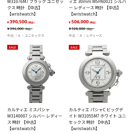
W31076M7 ブラック ユニセッ
ィエ 30mm WSPA0021 シルバ
クス 時計 【中古】
ー レディース 時計 【中古】
【wristwatch】
【wristwatch】
390,500
506,000
¥
¥
（税込）
（税込）
¥
396,000
¥
528,000
（税込）
（税込）
中古
A
ユニセックス
中古
A
レディース
SALE
SALE
カルティエ ミスパシャ
カルティエ パシャC ビッグデ
W3140007 シルバー レディー
イト W31055M7 ホワイト ユニ
ス 時計 【中古】
セックス 時計 【中古】
【wristwatch】
【wristwatch】