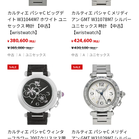
カルティエ パシャC ビッグデ
カルティエ パシャ C メリディ
イト W31044M7 ホワイト ユニ
アン GMT W31078M7 シルバー
セックス 時計 【中古】
ユニセックス 時計 【中古】
【wristwatch】
【wristwatch】
380,600
424,600
¥
¥
（税込）
（税込）
¥
385,000
¥
430,100
（税込）
（税込）
中古
A
ユニセックス
中古
A
ユニセックス
SALE
SALE
カルティエ パシャC ウィンタ
カルティエ パシャC メリディ
ーフラワー 2007クリスマス限
アン GMT W31029M7 シルバー