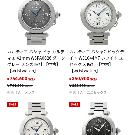
カルティエ パシャ ドゥ カルテ
カルティエ パシャC ビッグデ
ィエ 41mm WSPA0026 ダーク
イト W31044M7 ホワイト ユニ
グレー メンズ 時計 【中古】
セックス 時計 【中古】
【wristwatch】
【wristwatch】
754,600
350,900
¥
¥
（税込）
（税込）
¥
764,500
¥
355,300
（税込）
（税込）
中古
A
メンズ
中古
A
ユニセックス
SALE
SALE