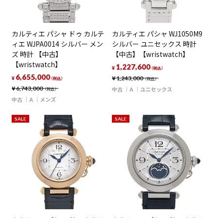
カルティエ パシャ ドゥ カルテ
カルティエ パシャ WJ1050M9
ィエ WJPA0014 シルバー メン
シルバー ユニセックス 時計
ズ 時計 【中古】
【中古】【wristwatch】
【wristwatch】
1,227,600
¥
（税込）
6,655,000
¥
1,243,000
¥
（税込）
（税込）
¥
6,743,000
中古
A
ユニセックス
（税込）
中古
A
メンズ
SALE
SALE