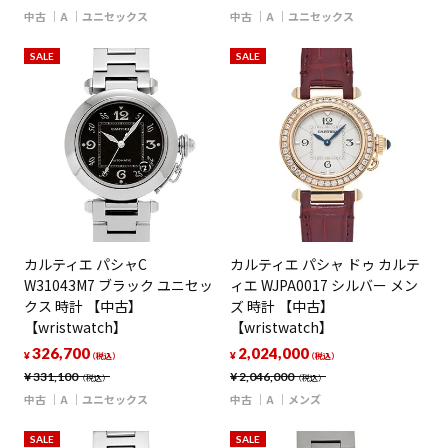
中古
A
ユニセックス
中古
A
ユニセックス
SALE
SALE
カルティエ パシャC
カルティエ パシャ ドゥ カルテ
W31043M7 ブラック ユニセッ
ィエ WJPA0017 シルバー メン
クス 時計 【中古】
ズ 時計 【中古】
【wristwatch】
【wristwatch】
326,700
2,024,000
¥
¥
（税込）
（税込）
¥
331,100
¥
2,046,000
（税込）
（税込）
中古
A
ユニセックス
中古
A
メンズ
SALE
SALE