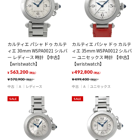
カルティエ パシャ ドゥ カルテ
カルティエ パシャ ドゥ カルテ
ィエ 30mm WSPA0021 シルバ
ィエ 35mm WSPA0012 シルバ
ー レディース 時計 【中古】
ー ユニセックス 時計 【中古】
【wristwatch】
【wristwatch】
563,200
492,800
¥
¥
（税込）
（税込）
¥
570,900
¥
499,400
（税込）
（税込）
中古
A
レディース
中古
A
ユニセックス
SALE
SALE