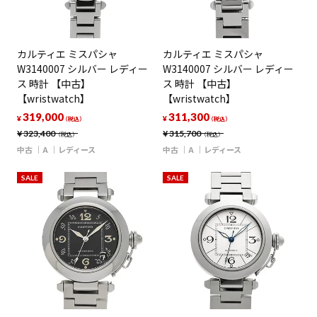
カルティエ ミスパシャ
カルティエ ミスパシャ
W3140007 シルバー レディー
W3140007 シルバー レディー
ス 時計 【中古】
ス 時計 【中古】
【wristwatch】
【wristwatch】
319,000
311,300
¥
¥
（税込）
（税込）
¥
323,400
¥
315,700
（税込）
（税込）
中古
A
レディース
中古
A
レディース
SALE
SALE