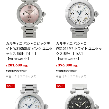
カルティエ パシャC ビッグデ
カルティエ パシャC
イト W31058M7 ピンク ユニセ
W31015M7 ホワイト ユニセッ
ックス 時計 【中古】
クス 時計 【中古】
【wristwatch】
【wristwatch】
281,600
396,000
¥
¥
（税込）
（税込）
¥
284,900
¥
401,500
（税込）
（税込）
中古
A
ユニセックス
中古
A
ユニセックス
SALE
SALE