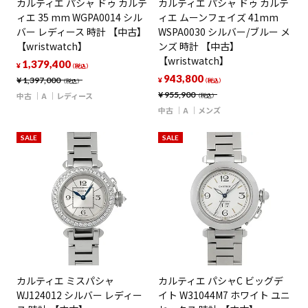
カルティエ パシャ ドゥ カルテ
カルティエ パシャ ドゥ カルテ
ィエ 35 mm WGPA0014 シル
ィエ ムーンフェイズ 41mm
バー レディース 時計 【中古】
WSPA0030 シルバー/ブルー メ
【wristwatch】
ンズ 時計 【中古】
【wristwatch】
1,379,400
¥
（税込）
943,800
¥
1,397,000
¥
（税込）
（税込）
¥
955,900
中古
A
レディース
（税込）
中古
A
メンズ
SALE
SALE
カルティエ ミスパシャ
カルティエ パシャC ビッグデ
WJ124012 シルバー レディー
イト W31044M7 ホワイト ユニ