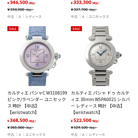
346,500
333,300
¥
¥
（税込）
（税込）
¥
350,900
¥
337,700
（税込）
（税込）
中古
A
レディース
中古
A
ユニセックス
SALE
SALE
カルティエ パシャC W3108199
カルティエ パシャ ドゥ カルテ
ピンク/ラベンダー ユニセック
ィエ 30mm WSPA0021 シルバ
ス 時計 【中古】
ー レディース 時計 【中古】
【wristwatch】
【wristwatch】
368,500
522,500
¥
¥
（税込）
（税込）
¥
385,000
¥
529,100
（税込）
（税込）
中古
A
ユニセックス
中古
A
レディース