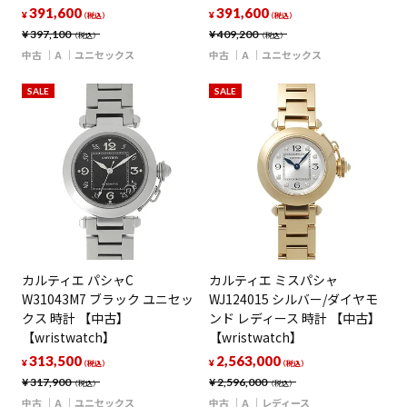
391,600
391,600
¥
¥
（税込）
（税込）
¥
397,100
¥
409,200
（税込）
（税込）
中古
A
ユニセックス
中古
A
ユニセックス
SALE
SALE
カルティエ パシャC
カルティエ ミスパシャ
W31043M7 ブラック ユニセッ
WJ124015 シルバー/ダイヤモ
クス 時計 【中古】
ンド レディース 時計 【中古】
【wristwatch】
【wristwatch】
313,500
2,563,000
¥
¥
（税込）
（税込）
¥
317,900
¥
2,596,000
（税込）
（税込）
中古
A
ユニセックス
中古
A
レディース