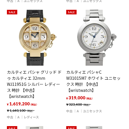
中古
A
ユニセックス
中古
A
ユニセックス
SALE
SALE
カルティエ パシャ グリッド ド
カルティエ パシャC
ゥ カルティエ 32mm
W31015M7 ホワイト ユニセッ
WJ11951G シルバー レディー
クス 時計 【中古】
ス 時計 【中古】
【wristwatch】
【wristwatch】
319,000
¥
（税込）
1,619,200
¥
323,400
¥
（税込）
（税込）
¥
1,640,100
中古
A
ユニセックス
（税込）
中古
A
レディース
SALE
SALE