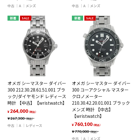
中古
A
メンズ
中古
A
メンズ
新着
SALE
新着
SALE
オメガ シーマスター ダイバー
オメガ シーマスター ダイバー
300 212.30.28.61.51.001 ブラ
300 コーアクシャル マスター
ック/ダイヤモンド レディース
クロノメーター
時計 【中古】【wristwatch】
210.30.42.20.01.001 ブラック
メンズ 時計 【中古】
264,000
¥
（税込）
【wristwatch】
¥
267,300
（税込）
760,100
中古
A
レディース
¥
（税込）
¥
770,000
（税込）
中古
A
メンズ