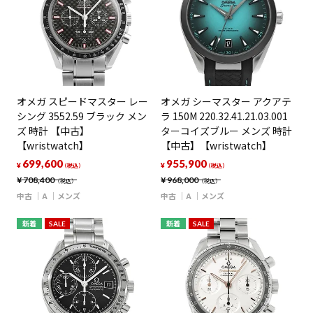
オメガ スピードマスター レー
オメガ シーマスター アクアテ
シング 3552.59 ブラック メン
ラ 150M 220.32.41.21.03.001
ズ 時計 【中古】
ターコイズブルー メンズ 時計
【wristwatch】
【中古】【wristwatch】
699,600
955,900
¥
¥
（税込）
（税込）
¥
708,400
¥
968,000
（税込）
（税込）
中古
A
メンズ
中古
A
メンズ
新着
SALE
新着
SALE