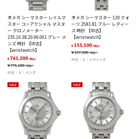
オメガ シーマスター レイルマ
オメガ シーマスター 120 クォ
スター コーアクシャル マスタ
ーツ 2581.81 ブルー レディー
ー クロノメーター
ス 時計 【中古】
235.10.38.20.06.001 グレー メ
【wristwatch】
ンズ 時計 【中古】
155,100
¥
（税込）
【wristwatch】
¥
157,300
（税込）
761,200
¥
中古
A
レディース
（税込）
¥
771,100
（税込）
中古
A
メンズ
SALE
SALE