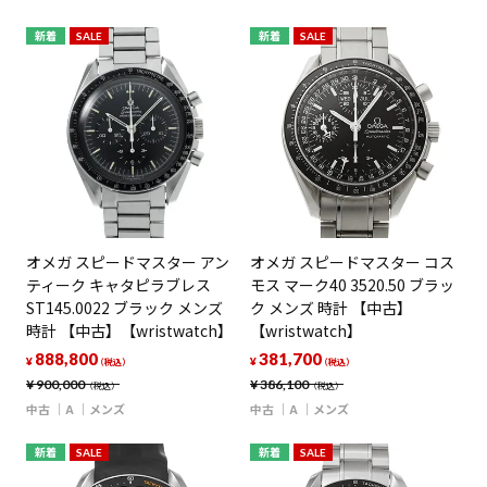
新着
SALE
新着
SALE
オメガ スピードマスター アン
オメガ スピードマスター コス
ティーク キャタピラブレス
モス マーク40 3520.50 ブラッ
ST145.0022 ブラック メンズ
ク メンズ 時計 【中古】
時計 【中古】【wristwatch】
【wristwatch】
888,800
381,700
¥
¥
（税込）
（税込）
¥
900,000
¥
386,100
（税込）
（税込）
中古
A
メンズ
中古
A
メンズ
新着
SALE
新着
SALE