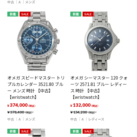
中古
A
メンズ
新着
SALE
新着
SALE
オメガ スピードマスター トリ
オメガ シーマスター 120 クォ
プルカレンダー 3521.80 ブル
ーツ 2571.81 ブルー レディー
ー メンズ 時計 【中古】
ス 時計 【中古】
【wristwatch】
【wristwatch】
374,000
132,000
¥
¥
（税込）
（税込）
¥
378,400
¥
134,200
（税込）
（税込）
中古
A
メンズ
中古
A
レディース
新着
SALE
新着
SALE