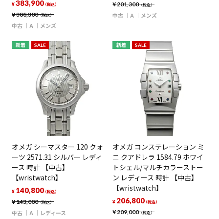
383,900
¥
201,300
¥
（税込）
（税込）
¥
388,300
中古
A
メンズ
（税込）
中古
A
メンズ
新着
SALE
新着
SALE
オメガ シーマスター 120 クォ
オメガ コンステレーション ミ
ーツ 2571.31 シルバー レディ
ニ クアドレラ 1584.79 ホワイ
ース 時計 【中古】
トシェル/マルチカラーストー
【wristwatch】
ン レディース 時計 【中古】
【wristwatch】
140,800
¥
（税込）
206,800
¥
143,000
¥
（税込）
（税込）
¥
209,000
中古
A
レディース
（税込）