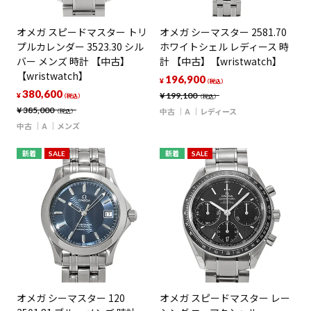
オメガ スピードマスター トリ
オメガ シーマスター 2581.70
プルカレンダー 3523.30 シル
ホワイトシェル レディース 時
バー メンズ 時計 【中古】
計 【中古】【wristwatch】
【wristwatch】
196,900
¥
（税込）
380,600
¥
199,100
¥
（税込）
（税込）
¥
385,000
中古
A
レディース
（税込）
中古
A
メンズ
新着
SALE
新着
SALE
オメガ シーマスター 120
オメガ スピードマスター レー