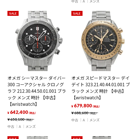
中古
A
メンズ
SALE
SALE
オメガ シーマスター ダイバー
オメガ スピードマスター デイ
300 コーアクシャル クロノグ
デイト 323.21.40.44.01.001 ブ
ラフ 212.30.44.50.01.001 ブラ
ラック メンズ 時計 【中古】
ック メンズ 時計 【中古】
【wristwatch】
【wristwatch】
679,800
¥
（税込）
642,400
¥
688,600
¥
（税込）
（税込）
¥
650,100
中古
A
メンズ
（税込）
中古
A
メンズ
SALE
SALE