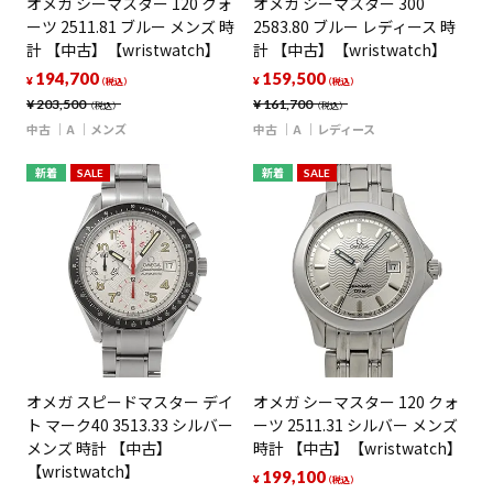
オメガ シーマスター 120 クォ
オメガ シーマスター 300
ーツ 2511.81 ブルー メンズ 時
2583.80 ブルー レディース 時
計 【中古】【wristwatch】
計 【中古】【wristwatch】
194,700
159,500
¥
¥
（税込）
（税込）
¥
203,500
¥
161,700
（税込）
（税込）
中古
A
メンズ
中古
A
レディース
新着
SALE
新着
SALE
オメガ スピードマスター デイ
オメガ シーマスター 120 クォ
ト マーク40 3513.33 シルバー
ーツ 2511.31 シルバー メンズ
メンズ 時計 【中古】
時計 【中古】【wristwatch】
【wristwatch】
199,100
¥
（税込）