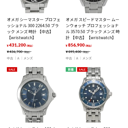
オメガ シーマスター プロフェ
オメガ スピードマスター ムー
ッショナル 300 2264.50 ブラ
ンウォッチ プロフェッショナ
ック メンズ 時計 【中古】
ル 3570.50 ブラック メンズ 時
【wristwatch】
計 【中古】【wristwatch】
431,200
856,900
¥
¥
（税込）
（税込）
¥
436,700
¥
895,400
（税込）
（税込）
中古
A
メンズ
中古
A
メンズ
SALE
新着
SALE