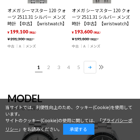
オメガ シーマスター 120 クォ
オメガ シーマスター 120 クォ
ーツ 2511.31 シルバー メンズ
ーツ 2511.31 シルバー メンズ
時計 【中古】【wristwatch】
時計 【中古】【wristwatch】
199,100
193,600
¥
¥
（税込）
（税込）
¥
201,300
¥
195,800
（税込）
（税込）
中古
A
メンズ
中古
A
メンズ
1
2
3
4
5
MODEL
当サイトでは、利便性向上のため、クッキー(Cookie)を使用して
モデルから探す
います。
サイトのクッキー(Cookie)の使用に関しては、「
プライバシーポ
リシー
」をお読みください。
承諾する