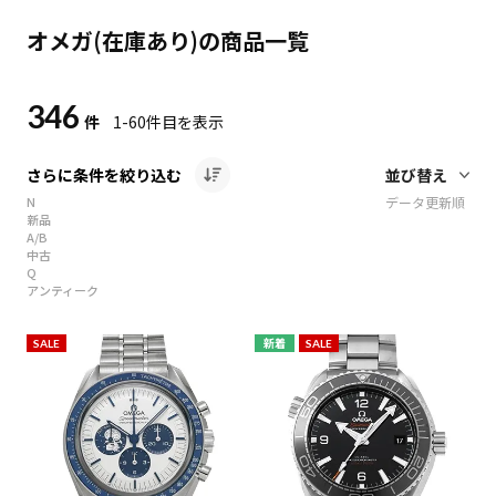
オメガ(在庫あり)の商品一覧
346
件
1-60
件目を表示
さらに条件を絞り込む
N
データ更新順
新品
A/B
中古
Q
アンティーク
SALE
新着
SALE