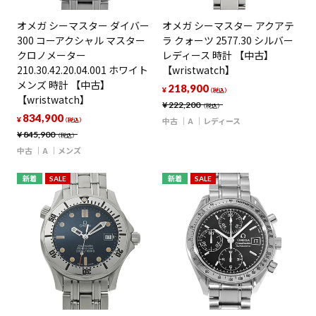
オメガ シーマスター ダイバー
オメガ シーマスター アクアテ
300 コーアクシャル マスター
ラ クォーツ 2577.30 シルバー
クロノメーター
レディース 時計 【中古】
210.30.42.20.04.001 ホワイト
【wristwatch】
メンズ 時計 【中古】
218,900
¥
（税込）
【wristwatch】
¥
222,200
（税込）
834,900
¥
中古
A
レディース
（税込）
¥
845,900
（税込）
中古
A
メンズ
新着
SALE
新着
SALE