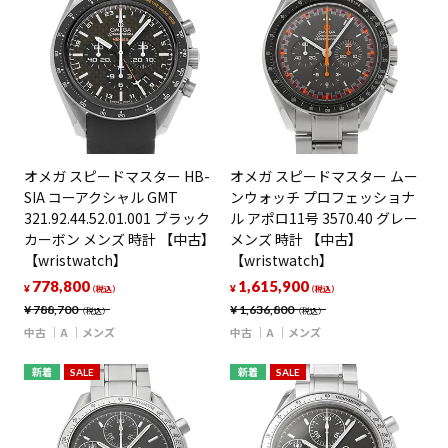
オメガ スピードマスター HB-
オメガ スピードマスター ムー
SIA コーアクシャル GMT
ンウォッチ プロフェッショナ
321.92.44.52.01.001 ブラック
ル アポロ11号 3570.40 グレー
カーボン メンズ 時計 【中古】
メンズ 時計 【中古】
【wristwatch】
【wristwatch】
778,800
1,615,900
¥
¥
（税込）
（税込）
¥
788,700
¥
1,636,800
（税込）
（税込）
中古
A
メンズ
中古
A
メンズ
新着
SALE
新着
SALE