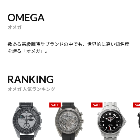
OMEGA
オメガ
数ある高級腕時計ブランドの中でも、世界的に高い知名度
を誇る「オメガ」。
RANKING
オメガ 人気ランキング
SALE
SALE
SA