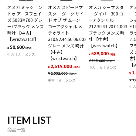
オメガ ミッション
オメガ スピードマ
オメガ シーマスタ
オ
トゥ アースフェイ
スター ダーク サイ
ー ダイバー300 コ
ー
ズ S033M700 グレ
ド オブ ザ ムーン
ーアクシャル
シャ
ー/ブラック メンズ
コーアクシャル メ
212.30.41.20.01.003
ET
時計 【中古】
テオライト
ブラック メンズ 時
ラ
【wristwatch】
310.92.44.50.06.002
計 【中古】
215
グレー メンズ 時計
【wristwatch】
ブ
50,600
¥
（税込）
【中古】
ズ 
539,000
中古
A
メンズ
¥
（税込）
【wristwatch】
古
¥
545,600
（税込）
【w
2,519,000
¥
中古
A
メンズ
（税込）
1
¥
2,552,000
¥
（税込）
¥
1,
中古
A
メンズ
中古
ITEM LIST
商品一覧