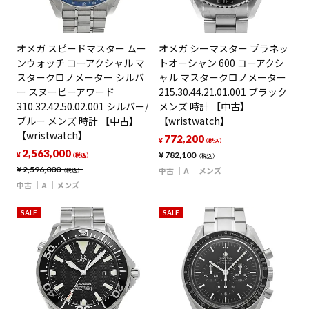
オメガ スピードマスター ムー
オメガ シーマスター プラネッ
ンウォッチ コーアクシャル マ
トオーシャン 600 コーアクシ
スタークロノメーター シルバ
ャル マスタークロノメーター
ー スヌーピーアワード
215.30.44.21.01.001 ブラック
310.32.42.50.02.001 シルバー/
メンズ 時計 【中古】
ブルー メンズ 時計 【中古】
【wristwatch】
【wristwatch】
772,200
¥
（税込）
2,563,000
¥
782,100
¥
（税込）
（税込）
¥
2,596,000
中古
A
メンズ
（税込）
中古
A
メンズ
SALE
SALE