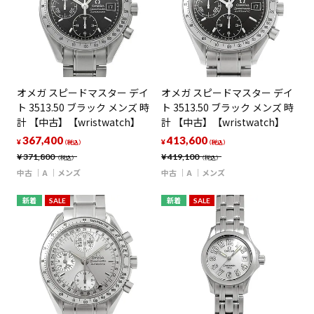
オメガ スピードマスター デイ
オメガ スピードマスター デイ
ト 3513.50 ブラック メンズ 時
ト 3513.50 ブラック メンズ 時
計 【中古】【wristwatch】
計 【中古】【wristwatch】
367,400
413,600
¥
¥
（税込）
（税込）
¥
371,800
¥
419,100
（税込）
（税込）
中古
A
メンズ
中古
A
メンズ
新着
SALE
新着
SALE