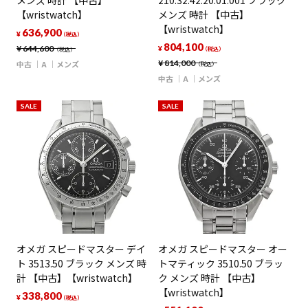
メンズ 時計 【中古】
210.32.42.20.01.001 ブラック
【wristwatch】
メンズ 時計 【中古】
【wristwatch】
636,900
¥
（税込）
804,100
¥
644,600
¥
（税込）
（税込）
¥
814,000
中古
A
メンズ
（税込）
中古
A
メンズ
SALE
SALE
オメガ スピードマスター デイ
オメガ スピードマスター オー
ト 3513.50 ブラック メンズ 時
トマティック 3510.50 ブラッ
計 【中古】【wristwatch】
ク メンズ 時計 【中古】
【wristwatch】
338,800
¥
（税込）