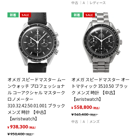
中古
A
レディース
新着
SALE
新着
SALE
オメガ スピードマスター ムー
オメガ スピードマスター オー
ンウォッチ プロフェッショナ
トマティック 3510.50 ブラッ
ル コーアクシャル マスターク
ク メンズ 時計 【中古】
ロノメーター
【wristwatch】
310.32.42.50.01.001 ブラック
558,800
¥
（税込）
メンズ 時計 【中古】
¥
565,400
（税込）
【wristwatch】
中古
A
メンズ
938,300
¥
（税込）
¥
950,400
（税込）