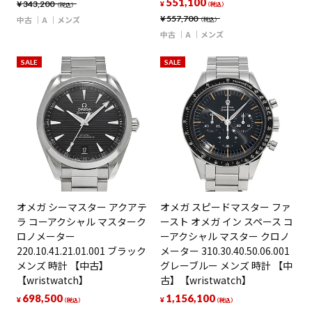
551,100
¥
343,200
¥
（税込）
（税込）
¥
557,700
中古
A
メンズ
（税込）
中古
A
メンズ
SALE
SALE
オメガ シーマスター アクアテ
オメガ スピードマスター ファ
ラ コーアクシャル マスターク
ースト オメガ イン スペース コ
ロノメーター
ーアクシャル マスター クロノ
220.10.41.21.01.001 ブラック
メーター 310.30.40.50.06.001
メンズ 時計 【中古】
グレーブルー メンズ 時計 【中
【wristwatch】
古】【wristwatch】
698,500
1,156,100
¥
¥
（税込）
（税込）