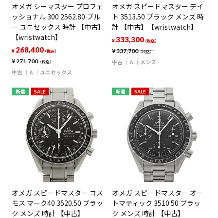
オメガ シーマスター プロフェ
オメガ スピードマスター デイ
ッショナル 300 2562.80 ブル
ト 3513.50 ブラック メンズ 時
ー ユニセックス 時計 【中古】
計 【中古】【wristwatch】
【wristwatch】
333,300
¥
（税込）
268,400
¥
337,700
¥
（税込）
（税込）
¥
271,700
中古
A
メンズ
（税込）
中古
A
ユニセックス
新着
SALE
新着
SALE
オメガ スピードマスター コス
オメガ スピードマスター オー
モス マーク40 3520.50 ブラッ
トマティック 3510.50 ブラッ
ク メンズ 時計 【中古】
ク メンズ 時計 【中古】