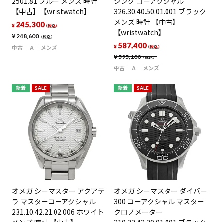
2501.81 ブルー メンズ 時計
シング コーアクシャル
【中古】【wristwatch】
326.30.40.50.01.001 ブラック
メンズ 時計 【中古】
245,300
¥
（税込）
【wristwatch】
¥
248,600
（税込）
587,400
中古
A
メンズ
¥
（税込）
¥
595,100
（税込）
中古
A
メンズ
新着
SALE
新着
SALE
オメガ シーマスター アクアテ
オメガ シーマスター ダイバー
ラ マスターコーアクシャル
300 コーアクシャル マスター
231.10.42.21.02.006 ホワイト
クロノメーター