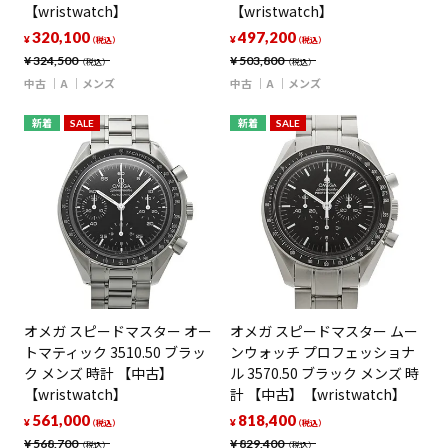
【wristwatch】
【wristwatch】
320,100
497,200
¥
¥
（税込）
（税込）
¥
324,500
¥
503,800
（税込）
（税込）
中古
A
メンズ
中古
A
メンズ
新着
SALE
新着
SALE
オメガ スピードマスター オー
オメガ スピードマスター ムー
トマティック 3510.50 ブラッ
ンウォッチ プロフェッショナ
ク メンズ 時計 【中古】
ル 3570.50 ブラック メンズ 時
【wristwatch】
計 【中古】【wristwatch】
561,000
818,400
¥
¥
（税込）
（税込）
¥
568,700
¥
829,400
（税込）
（税込）