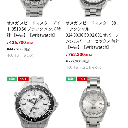
オメガ スピードマスター デイ
オメガ スピードマスター 38 コ
ト 3513.50 ブラック メンズ 時
ーアクシャル
計 【中古】【wristwatch】
324.30.38.50.02.001 オパーリ
ンシルバー ユニセックス 時計
436,700
¥
（税込）
【中古】【wristwatch】
¥
442,200
（税込）
762,300
中古
A
メンズ
¥
（税込）
¥
772,200
（税込）
中古
A
ユニセックス
新着
SALE
新着
SALE