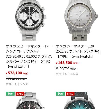
オメガ スピードマスター レー
オメガ シーマスター 120
シング コーアクシャル
2511.20 ホワイト メンズ 時計
326.30.40.50.01.002 ブラック/
【中古】【wristwatch】
シルバー メンズ 時計 【中古】
148,500
¥
（税込）
【wristwatch】
¥
150,700
（税込）
573,100
¥
中古
A
メンズ
（税込）
¥
580,800
（税込）
中古
A
メンズ
新着
SALE
新着
SALE