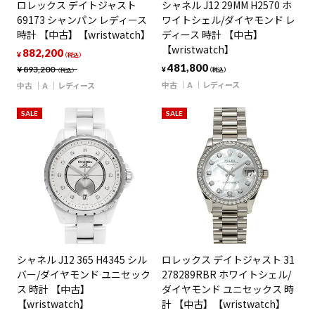
ロレックス デイトジャスト
シャネル J12 29MM H2570 ホ
69173 シャンパン レディース
ワイトシェル/ダイヤモンド レ
時計 【中古】【wristwatch】
ディース 時計 【中古】
【wristwatch】
882,200
¥
（税込）
481,800
¥
893,200
¥
（税込）
（税込）
中古
A
レディース
中古
A
レディース
SALE
SALE
シャネル J12 365 H4345 シル
ロレックス デイトジャスト 31
バー/ダイヤモンド ユニセック
278289RBR ホワイトシェル/
ス 時計 【中古】
ダイヤモンド ユニセックス 時
【wristwatch】
計 【中古】【wristwatch】