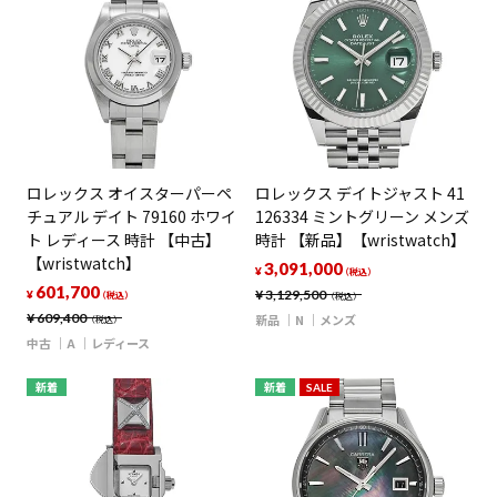
ロレックス オイスターパーペ
ロレックス デイトジャスト 41
チュアル デイト 79160 ホワイ
126334 ミントグリーン メンズ
ト レディース 時計 【中古】
時計 【新品】【wristwatch】
【wristwatch】
3,091,000
¥
（税込）
601,700
¥
3,129,500
¥
（税込）
（税込）
¥
609,400
新品
N
メンズ
（税込）
中古
A
レディース
新着
新着
SALE