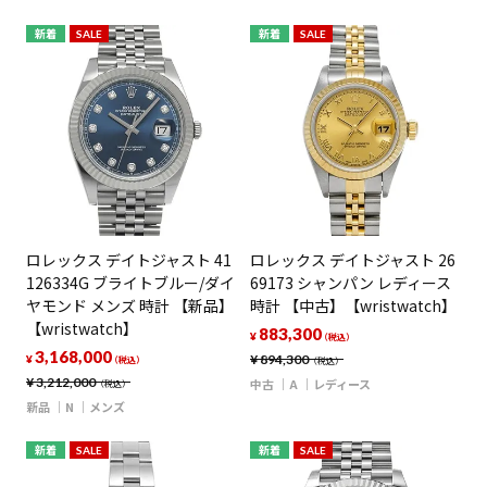
新着
SALE
新着
SALE
ロレックス デイトジャスト 41
ロレックス デイトジャスト 26
126334G ブライトブルー/ダイ
69173 シャンパン レディース
ヤモンド メンズ 時計 【新品】
時計 【中古】【wristwatch】
【wristwatch】
883,300
¥
（税込）
3,168,000
¥
894,300
¥
（税込）
（税込）
¥
3,212,000
中古
A
レディース
（税込）
新品
N
メンズ
新着
SALE
新着
SALE