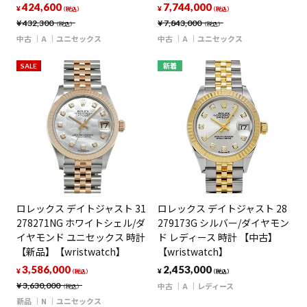
424,600
7,744,000
¥
¥
（税込）
（税込）
¥
432,300
¥
7,843,000
（税込）
（税込）
中古
A
ユニセックス
中古
A
ユニセックス
SALE
新着
ロレックス デイトジャスト 31
ロレックス デイトジャスト 28
278271NG ホワイトシェル/ダ
279173G シルバー/ダイヤモン
イヤモンド ユニセックス 時計
ド レディース 時計 【中古】
【新品】【wristwatch】
【wristwatch】
3,586,000
2,453,000
¥
¥
（税込）
（税込）
¥
3,630,000
中古
A
レディース
（税込）
新品
N
ユニセックス