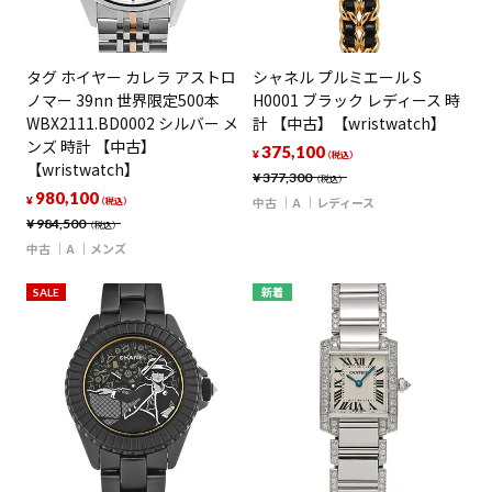
タグ ホイヤー カレラ アストロ
シャネル プルミエール S
ノマー 39nn 世界限定500本
H0001 ブラック レディース 時
WBX2111.BD0002 シルバー メ
計 【中古】【wristwatch】
ンズ 時計 【中古】
375,100
¥
（税込）
【wristwatch】
¥
377,300
（税込）
980,100
¥
中古
A
レディース
（税込）
¥
984,500
（税込）
中古
A
メンズ
SALE
新着