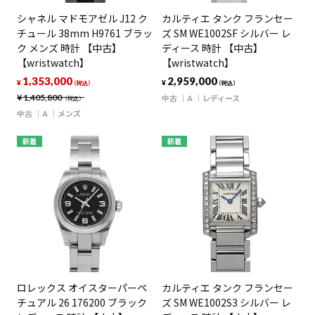
シャネル マドモアゼル J12 ク
カルティエ タンク フランセー
チュール 38mm H9761 ブラッ
ズ SM WE1002SF シルバー レ
ク メンズ 時計 【中古】
ディース 時計 【中古】
【wristwatch】
【wristwatch】
1,353,000
2,959,000
¥
¥
（税込）
（税込）
¥
1,405,800
中古
A
レディース
（税込）
中古
A
メンズ
新着
新着
ロレックス オイスターパーペ
カルティエ タンク フランセー
チュアル 26 176200 ブラック
ズ SM WE1002S3 シルバー レ