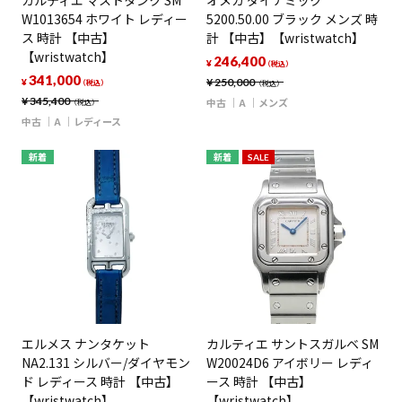
カルティエ マストタンク SM
オメガ ダイナミック
W1013654 ホワイト レディー
5200.50.00 ブラック メンズ 時
ス 時計 【中古】
計 【中古】【wristwatch】
【wristwatch】
246,400
¥
（税込）
341,000
¥
250,000
¥
（税込）
（税込）
¥
345,400
中古
A
メンズ
（税込）
中古
A
レディース
新着
新着
SALE
エルメス ナンタケット
カルティエ サントスガルベ SM
NA2.131 シルバー/ダイヤモン
W20024D6 アイボリー レディ
ド レディース 時計 【中古】
ース 時計 【中古】
【wristwatch】
【wristwatch】