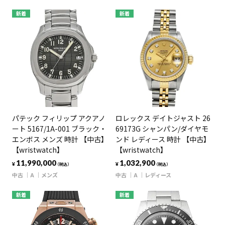
新着
新着
パテック フィリップ アクアノ
ロレックス デイトジャスト 26
ート 5167/1A-001 ブラック・
69173G シャンパン/ダイヤモ
エンボス メンズ 時計 【中古】
ンド レディース 時計 【中古】
【wristwatch】
【wristwatch】
11,990,000
1,032,900
¥
¥
（税込）
（税込）
中古
A
メンズ
中古
A
レディース
新着
新着