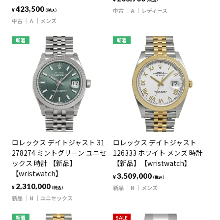
（税込）
423,500
中古
A
レディース
¥
（税込）
中古
A
メンズ
新着
新着
ロレックス デイトジャスト 31
ロレックス デイトジャスト
278274 ミントグリーン ユニセ
126333 ホワイト メンズ 時計
ックス 時計 【新品】
【新品】【wristwatch】
【wristwatch】
3,509,000
¥
（税込）
2,310,000
新品
N
メンズ
¥
（税込）
新品
N
ユニセックス
新着
SALE