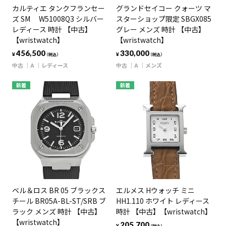
カルティエ タンクフランセー
グランドセイコー クォーツ マ
ズ SM W51008Q3 シルバー
スターショップ限定 SBGX085
レディース 時計 【中古】
グレー メンズ 時計 【中古】
【wristwatch】
【wristwatch】
456,500
330,000
¥
¥
（税込）
（税込）
中古
A
レディース
中古
A
メンズ
新着
新着
ベル＆ロス BR 05 ブラックス
エルメス Hウォッチ ミニ
チール BR05A-BL-ST/SRB ブ
HH1.110 ホワイト レディース
ラック メンズ 時計 【中古】
時計 【中古】【wristwatch】
【wristwatch】
205,700
¥