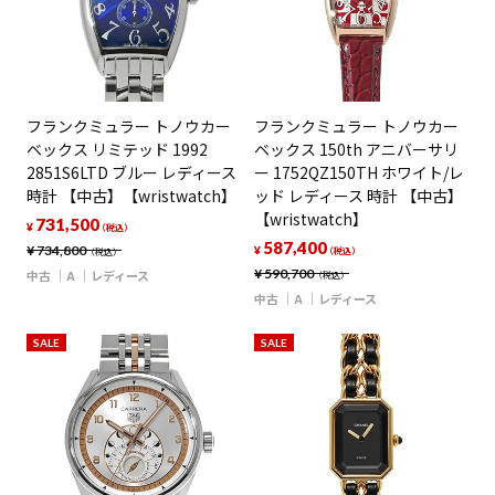
フランクミュラー トノウカー
フランクミュラー トノウカー
ベックス リミテッド 1992
ベックス 150th アニバーサリ
2851S6LTD ブルー レディース
ー 1752QZ150TH ホワイト/レ
時計 【中古】【wristwatch】
ッド レディース 時計 【中古】
【wristwatch】
731,500
¥
（税込）
587,400
¥
734,800
¥
（税込）
（税込）
¥
590,700
中古
A
レディース
（税込）
中古
A
レディース
SALE
SALE