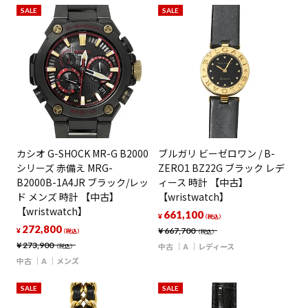
SALE
SALE
カシオ G-SHOCK MR-G B2000
ブルガリ ビーゼロワン / B-
シリーズ 赤備え MRG-
ZERO1 BZ22G ブラック レデ
B2000B-1A4JR ブラック/レッ
ィース 時計 【中古】
ド メンズ 時計 【中古】
【wristwatch】
【wristwatch】
661,100
¥
（税込）
272,800
¥
667,700
¥
（税込）
（税込）
¥
273,900
中古
A
レディース
（税込）
中古
A
メンズ
SALE
SALE