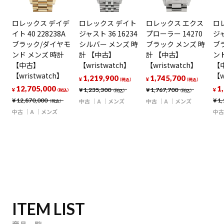
ロレックス デイデ
ロレックス デイト
ロレックス エクス
ロ
イト 40 228238A
ジャスト 36 16234
プローラー 14270
ジャ
ブラック/ダイヤモ
シルバー メンズ 時
ブラック メンズ 時
ブ
ンド メンズ 時計
計 【中古】
計 【中古】
ン
【中古】
【wristwatch】
【wristwatch】
【
【wristwatch】
【w
1,219,900
1,745,700
¥
¥
（税込）
（税込）
12,705,000
1
¥
1,235,300
¥
1,767,700
¥
¥
（税込）
（税込）
（税込）
¥
12,870,000
¥
1,
中古
A
メンズ
中古
A
メンズ
（税込）
中古
A
メンズ
中古
ITEM LIST