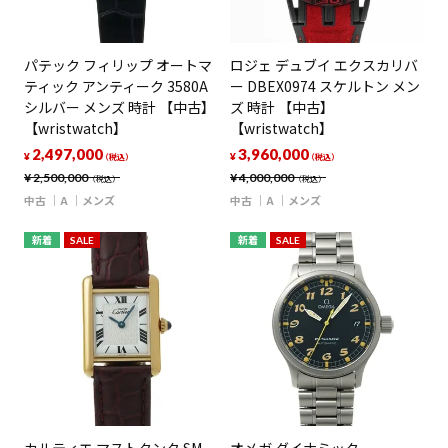
パテック フィリップ オートマ
ロジェ デュブイ エクスカリバ
ティック アンティーク 3580A
ー DBEX0974 スケルトン メン
シルバー メンズ 時計 【中古】
ズ 時計 【中古】
【wristwatch】
【wristwatch】
2,497,000
3,960,000
¥
¥
（税込）
（税込）
¥
2,500,000
¥
4,000,000
（税込）
（税込）
中古
A
メンズ
中古
A
メンズ
新着
SALE
新着
SALE