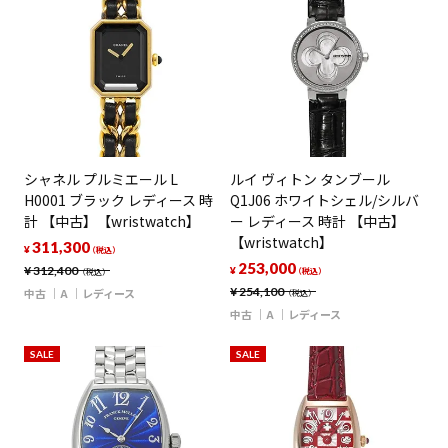
シャネル プルミエール L
ルイ ヴィトン タンブール
H0001 ブラック レディース 時
Q1J06 ホワイトシェル/シルバ
計 【中古】【wristwatch】
ー レディース 時計 【中古】
【wristwatch】
311,300
¥
（税込）
253,000
¥
312,400
¥
（税込）
（税込）
¥
254,100
中古
A
レディース
（税込）
中古
A
レディース
SALE
SALE