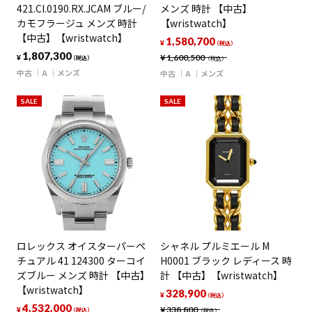
421.CI.0190.RX.JCAM ブルー/
メンズ 時計 【中古】
カモフラージュ メンズ 時計
【wristwatch】
【中古】【wristwatch】
1,580,700
¥
（税込）
1,807,300
¥
1,600,500
¥
（税込）
（税込）
中古
A
メンズ
中古
A
メンズ
SALE
SALE
ロレックス オイスターパーペ
シャネル プルミエール M
チュアル 41 124300 ターコイ
H0001 ブラック レディース 時
ズブルー メンズ 時計 【中古】
計 【中古】【wristwatch】
【wristwatch】
328,900
¥
（税込）
4,532,000
¥
338,800
¥
（税込）
（税込）