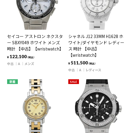
セイコー アストロン ネクスタ
シャネル J12 33MM H1628 ホ
ー SBXY049 ホワイト メンズ
ワイト/ダイヤモンド レディー
時計 【中古】【wristwatch】
ス 時計 【中古】
【wristwatch】
122,100
¥
（税込）
511,500
中古
A
メンズ
¥
（税込）
中古
A
レディース
新着
SALE