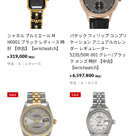
シャネル プルミエール M
パテック フィリップ コンプリ
H0001 ブラック レディース 時
ケーション アニュアルカレン
計 【中古】【wristwatch】
ダー レギュレーター
5235/50R-001 グレー/ブラッ
319,000
¥
（税込）
ク メンズ 時計 【中古】
中古
A
レディース
【wristwatch】
6,597,800
¥
（税込）
中古
A
メンズ
SALE
SALE