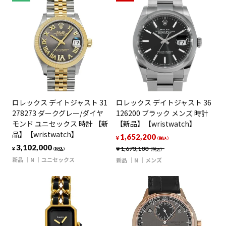
ロレックス デイトジャスト 31
ロレックス デイトジャスト 36
278273 ダークグレー/ダイヤ
126200 ブラック メンズ 時計
モンド ユニセックス 時計 【新
【新品】【wristwatch】
品】【wristwatch】
1,652,200
¥
（税込）
3,102,000
¥
1,673,100
¥
（税込）
（税込）
新品
N
ユニセックス
新品
N
メンズ