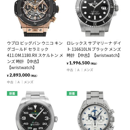
ウブロ ビッグバン ウニコ キン
ロレックス サブマリーナ デイ
グゴールド セラミック
ト 116610LN ブラック メンズ
411.OM.1180.RX スケルトン メ
時計 【中古】【wristwatch】
ンズ 時計 【中古】
1,996,500
¥
（税込）
【wristwatch】
中古
A
メンズ
2,893,000
¥
（税込）
中古
A
メンズ
新着
新着