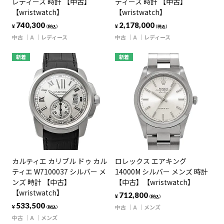
レディース 時計 【中古】
ディース 時計 【中古】
【wristwatch】
【wristwatch】
740,300
2,178,000
¥
¥
（税込）
（税込）
中古
A
レディース
中古
A
レディース
新着
新着
カルティエ カリブル ドゥ カル
ロレックス エアキング
ティエ W7100037 シルバー メ
14000M シルバー メンズ 時計
ンズ 時計 【中古】
【中古】【wristwatch】
【wristwatch】
712,800
¥
（税込）
533,500
中古
A
メンズ
¥
（税込）
中古
A
メンズ