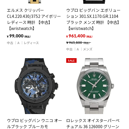
エルメス クリッパー
ウブロ ビッグバン エボリュー
CL4.220.430/3752 アイボリー
ション 301.SX.1170.GR.1104
レディース 時計 【中古】
ブラック メンズ 時計 【中古】
【wristwatch】
【wristwatch】
99,000
961,400
¥
¥
（税込）
（税込）
中古
A
レディース
¥
965,800
（税込）
中古
A
メンズ
SALE
ウブロ ビッグバン ウニコ オー
ロレックス オイスターパーペ
ルブラック ブルーカモ
チュアル 36 126000 グリーン