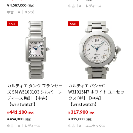
¥
4,587,000
中古
A
レディース
（税込）
中古
A
メンズ
SALE
SALE
カルティエ タンク フランセー
カルティエ パシャC
ズ SM W51031Q3 シルバー レ
W31015M7 ホワイト ユニセッ
ディース 時計 【中古】
クス 時計 【中古】
【wristwatch】
【wristwatch】
441,100
317,900
¥
¥
（税込）
（税込）
¥
454,300
¥
319,000
（税込）
（税込）
中古
A
レディース
中古
A
ユニセックス