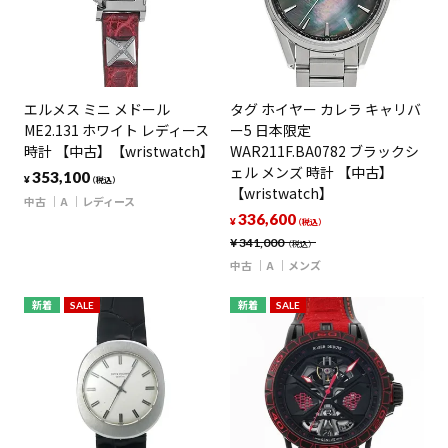
エルメス ミニ メドール
タグ ホイヤー カレラ キャリバ
ME2.131 ホワイト レディース
ー5 日本限定
時計 【中古】【wristwatch】
WAR211F.BA0782 ブラックシ
ェル メンズ 時計 【中古】
353,100
¥
（税込）
【wristwatch】
中古
A
レディース
336,600
¥
（税込）
¥
341,000
（税込）
中古
A
メンズ
新着
SALE
新着
SALE