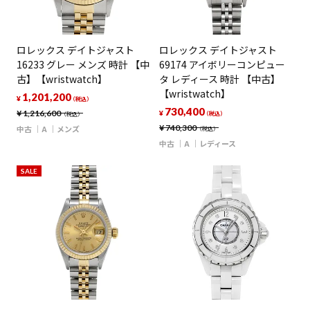
ロレックス デイトジャスト
ロレックス デイトジャスト
16233 グレー メンズ 時計 【中
69174 アイボリーコンピュー
古】【wristwatch】
タ レディース 時計 【中古】
【wristwatch】
1,201,200
¥
（税込）
730,400
¥
1,216,600
¥
（税込）
（税込）
¥
740,300
中古
A
メンズ
（税込）
中古
A
レディース
SALE