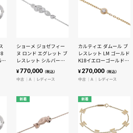
ス
ショーメ ジョゼフィー
カルティエ ダムール ブ
18
ヌ ロンド エグレット ブ
レスレット LM ゴールド
G
レスレット シルバー
K18イエローゴールド
ー
083861-000 K18ホワイ
YG レディース ジュエリ
770,000
270,000
¥
¥
）
（税込）
（税込）
トゴールド WG レディ
ー 【中古】【jewelry】
中古
A
レディース
中古
A
レディース
ース ジュエリー 【中
古】【jewelry】
新着
新着