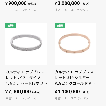
ション シルバー/ブルー
ローゴールド YG ユニセ
900,000
3,000,000
¥
¥
（税込）
（税込）
K18ホワイトゴールド
ックス ジュエリー 【中
中古
A
レディース
中古
A
ユニセックス
WG レディース ジュエ
古】【jewelry】
リー 【中古】
【jewelry】
新着
新着
カルティエ ラブブレス
カルティエ ラブブレス
レット パヴェダイヤ
レット #19 シルバー
#16 シルバー K18ホワイ
K18ピンクゴールド PG
トゴールド WG レディ
ユニセックス ジュエリ
7,000,000
1,100,000
¥
¥
（税込）
（税込）
ース ジュエリー 【中
ー 【中古】【jewelry】
中古
A
レディース
中古
A
ユニセックス
古】【jewelry】