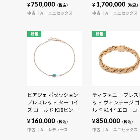
K18ホワイトゴールド
ワイトゴールド WG 
750,000
1,700,000
¥
¥
（税込）
（税込
WG ユニセックス ジュ
ニセックス ジュエリ
中古
A
ユニセックス
中古
A
ユニセックス
エリー 【中古】
【中古】【jewelry】
【jewelry】
新着
新着
ピアジェ ポゼッション
ティファニー ブレス
ブレスレット ターコイ
ット ヴィンテージ 
ズ ゴールド K18ピンク
ルド K14イエローゴ
ゴールド PG レディース
ド YG ユニセックス 
160,000
850,000
¥
¥
（税込）
（税込）
ジュエリー 【中古】
エリー 【中古】
中古
A
レディース
中古
A
ユニセックス
【jewelry】
【jewelry】