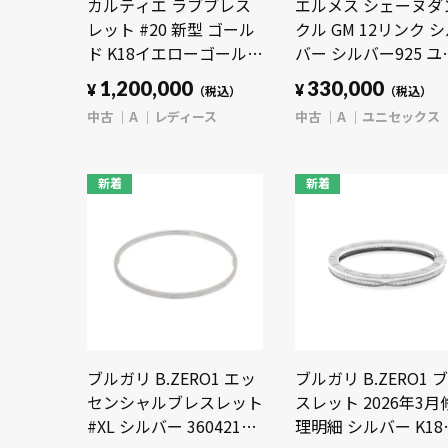
カルティエ ラブブレス
エルメス シェーヌダ
レット #20 新型 ゴール
クル GM 12リンク 
ド K18イエローゴールド
バー シルバー925 ユ
YG レディース ジュエリ
セックス ジュエリー
1,200,000
330,000
¥
¥
（税込）
（税込）
ー 【中古】【jewelry】
【中古】【jewelry】
中古
A
レディース
中古
A
ユニセックス
新着
新着
ブルガリ B.ZERO1 エッ
ブルガリ B.ZERO1 
センシャルブレスレット
スレット 2026年3月
#XL シルバー 360421
理明細 シルバー K18