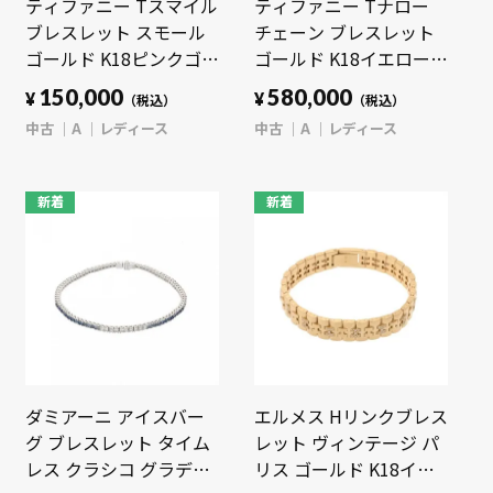
ティファニー Tスマイル
ティファニー Tナロー
ブレスレット スモール
チェーン ブレスレット
ゴールド K18ピンクゴー
ゴールド K18イエローゴ
ルド PG レディース ジ
ールド YG レディース ジ
150,000
580,000
¥
¥
（税込）
（税込）
ュエリー 【中古】
ュエリー 【中古】
中古
A
レディース
中古
A
レディース
【jewelry】
【jewelry】
新着
新着
ダミアーニ アイスバー
エルメス Hリンクブレス
グ ブレスレット タイム
レット ヴィンテージ パ
レス クラシコ グラデー
リス ゴールド K18イエ