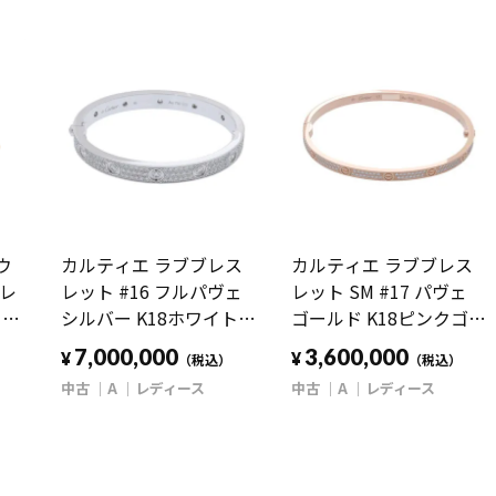
ウ
カルティエ ラブブレス
カルティエ ラブブレス
ブレ
レット #16 フルパヴェ
レット SM #17 パヴェ
8
シルバー K18ホワイトゴ
ゴールド K18ピンクゴー
 レ
ールド WG レディース
ルド PG レディース ジ
7,000,000
3,600,000
¥
¥
）
（税込）
（税込）
ジュエリー 【中古】
ュエリー 【中古】
中古
A
レディース
中古
A
レディース
【jewelry】
【jewelry】