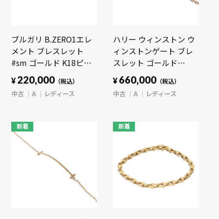
ブルガリ B.ZERO1エレ
ハリー ウィンストン ウ
メント ブレスレット
ィンストンゲート ブレ
#sm ゴールド K18ピン
スレット ゴールド
クゴールド PG/ブラック
BRDRRD1MWG K18ピン
220,000
660,000
¥
¥
（税込）
（税込）
セラミック レディース
クゴールド PG レディー
中古
A
レディース
中古
A
レディース
ジュエリー 【中古】
ス ジュエリー 【中古】
【jewelry】
【jewelry】
新着
新着