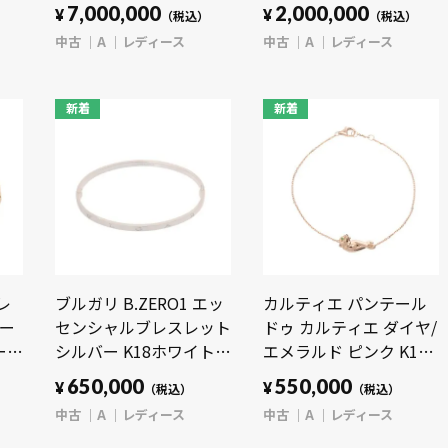
ユ
ド PG レディース ジュ
K18ホワイトゴールド
7,000,000
2,000,000
¥
¥
）
（税込）
（税込）
ー
エリー 【中古】
WG レディース ジュエ
中古
A
レディース
中古
A
レディース
【jewelry】
リー 【中古】
【jewelry】
新着
新着
レ
ブルガリ B.ZERO1 エッ
カルティエ パンテール
ゴー
センシャルブレスレット
ドゥ カルティエ ダイヤ/
ール
シルバー K18ホワイトゴ
エメラルド ピンク K18
ジュ
ールド WG レディース
ピンクゴールド PG レデ
650,000
550,000
¥
¥
（税込）
（税込）
ジュエリー 【中古】
ィース ジュエリー 【中
中古
A
レディース
中古
A
レディース
【jewelry】
古】【jewelry】