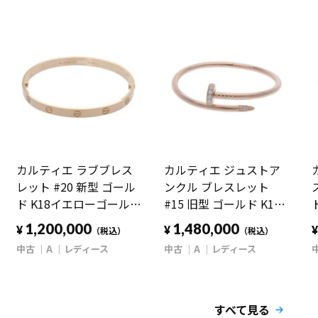
カルティエ ラブブレス
カルティエ ジュストア
レット #20 新型 ゴール
ンクル ブレスレット
ド K18イエローゴールド
#15 旧型 ゴールド K18
YG レディース ジュエリ
ピンクゴールド PG レデ
1,200,000
1,480,000
¥
¥
（税込）
（税込）
ー 【中古】【jewelry】
ィース ジュエリー 【中
中古
A
レディース
中古
A
レディース
古】【jewelry】
すべて見る