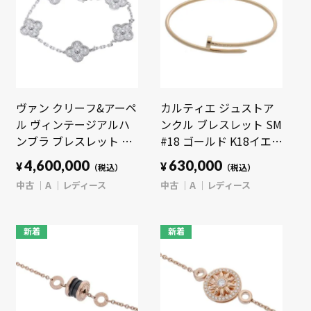
ヴァン クリーフ&アーペ
カルティエ ジュストア
ル ヴィンテージアルハ
ンクル ブレスレット SM
ンブラ ブレスレット 5P
#18 ゴールド K18イエロ
シルバー VCARA41500
ーゴールド YG レディー
4,600,000
630,000
¥
¥
（税込）
（税込）
K18ホワイトゴールド
ス ジュエリー 【中古】
中古
A
レディース
中古
A
レディース
WG レディース ジュエ
【jewelry】
リー 【中古】
【jewelry】
新着
新着