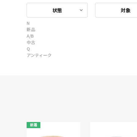
状態
対象
N
新品
A/B
中古
Q
アンティーク
新着