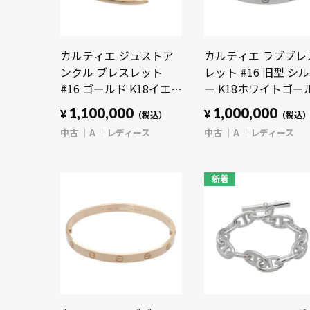
カルティエ ジュストア
カルティエ ラブブレ
ンクル ブレスレット
レット #16 旧型 シ
#16 ゴールド K18イエロ
ー K18ホワイトゴー
ーゴールド YG レディー
WG レディース ジュ
1,100,000
1,000,000
¥
¥
（税込）
（税込
ス ジュエリー 【中古】
リー 【中古】
中古
A
レディース
中古
A
レディース
【jewelry】
【jewelry】
新着