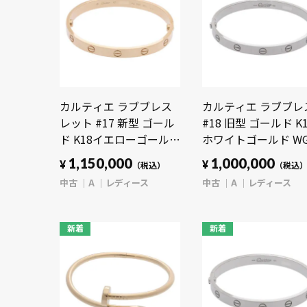
カルティエ ラブブレス
カルティエ ラブブレ
レット #17 新型 ゴール
#18 旧型 ゴールド K
ド K18イエローゴールド
ホワイトゴールド W
YG レディース ジュエリ
レディース ジュエリ
1,150,000
1,000,000
¥
¥
（税込）
（税込
ー 【中古】【jewelry】
【中古】【jewelry】
中古
A
レディース
中古
A
レディース
新着
新着