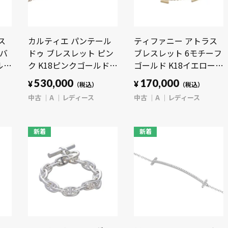
ス
カルティエ パンテール
ティファニー アトラス
ルバ
ドゥ ブレスレット ピン
ブレスレット 6モチーフ
ルド
ク K18ピンクゴールド
ゴールド K18イエローゴ
エ
PG レディース ジュエリ
ールド YG レディース ジ
530,000
170,000
¥
¥
）
（税込）
（税込）
ー 【中古】【jewelry】
ュエリー 【中古】
中古
A
レディース
中古
A
レディース
【jewelry】
新着
新着