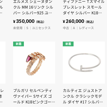
ン
エルメス シェーヌダン
ティファニー Tスマイル
シル
クル MM 16リンク シル
ブレスレット スモール
ニ
バー シルバー925 ユニ
ダイヤ シルバー K18ホ
セックス ジュエリー
ワイトゴールド WG レ
350,000
260,000
¥
¥
（税込）
（税込）
【未使用】【jewelry】
ディース ジュエリー
未使用
S
ユニセックス
中古
A
レディース
【中古】【jewelry】
新着
新着
ブレ
ブルガリ セルペンティ
カルティエ ジュストア
修
ヴァイパー Sサイズ ゴ
ンクル クラシックモデ
ホ
ールド K18ピンクゴール
ル ダイヤ #17 シルバー