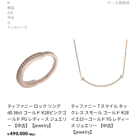
N
データ更新順
新品
A/B
中古
Q
アンティーク
ティファニー ロック リング
ティファニー Tスマイル ネッ
d0.36ct ゴールド K18ピンクゴ
クレス スモール ゴールド K18
ールド PG レディース ジュエリ
イエローゴールド YG レディー
ー 【中古】【jewelry】
ス ジュエリー 【中古】
【jewelry】
490,000
¥
（税込）