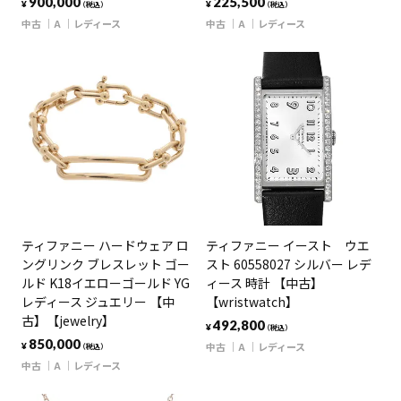
900,000
225,500
¥
¥
（税込）
（税込）
中古
A
レディース
中古
A
レディース
ティファニー ハードウェア ロ
ティファニー イースト ウエ
ングリンク ブレスレット ゴー
スト 60558027 シルバー レデ
ルド K18イエローゴールド YG
ィース 時計 【中古】
レディース ジュエリー 【中
【wristwatch】
古】【jewelry】
492,800
¥
（税込）
850,000
中古
A
レディース
¥
（税込）
中古
A
レディース