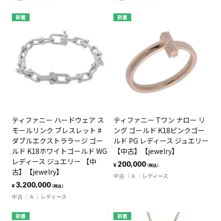
新着
新着
ティファニー ハードウェア ス
ティファニー Tワン ナロー リ
モールリンク ブレスレット #
ング ゴールド K18ピンクゴー
ダブルエクストララージ ゴー
ルド PG レディース ジュエリー
ルド K18ホワイトゴールド WG
【中古】【jewelry】
レディース ジュエリー 【中
200,000
¥
（税込）
古】【jewelry】
中古
A
レディース
3,200,000
¥
（税込）
中古
A
レディース
新着
新着