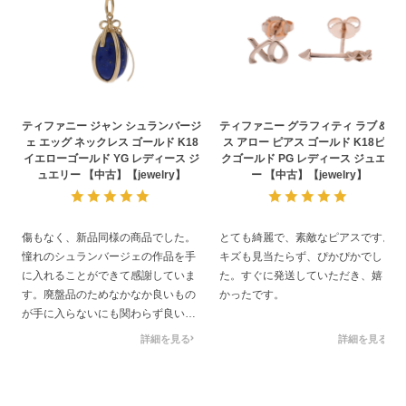
ティファニー ジャン シュランバージ
ティファニー グラフィティ ラブ＆キ
ェ エッグ ネックレス ゴールド K18
ス アロー ピアス ゴールド K18ピン
イエローゴールド YG レディース ジ
クゴールド PG レディース ジュエリ
ュエリー 【中古】【jewelry】
ー 【中古】【jewelry】
傷もなく、新品同様の商品でした。
とても綺麗で、素敵なピアスです。
憧れのシュランバージェの作品を手
キズも見当たらず、ぴかぴかでし
に入れることができて感謝していま
た。すぐに発送していただき、嬉し
す。廃盤品のためなかなか良いもの
かったです。
が手に入らないにも関わらず良い品
でした。
詳細を見る
詳細を見る
また、チャームのみではなく、ネッ
クレスも付属しており良心的でし
た。