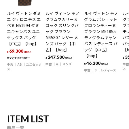
ルイ ヴィトン ダミ
ルイ ヴィトン モノ
ルイ ヴィトン モノ
ル
エ ジェロニモス エ
グラムマカサー S
グラム ポシェット
グ
ベヌ N51994 ダミ
ロック スリングバ
フロランティーヌ
ブラ
エキャンバス ユニ
ッグ ブラウン
ブラウン M51855
モ
セックス バッグ
M45807 レザー メ
モノグラムキャン
バ
【中古】【bag】
ンズ バッグ 【中
バス レディース バ
バ
古】【bag】
ッグ 【中古】
【b
69,300
¥
（税込）
【bag】
247,500
3
¥
72,100
¥
¥
（税込）
（税込）
46,200
中古
A
メンズ
中古
中古
AB
ユニセック
¥
（税込）
ス
ス
中古
B
レディース
ITEM LIST
商品一覧