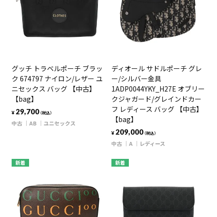
グッチ トラベルポーチ ブラッ
ディオール サドルポーチ グレ
ク 674797 ナイロン/レザー ユ
ー/シルバー金具
ニセックス バッグ 【中古】
1ADP0044YKY_H27E オブリー
【bag】
クジャガード/グレインドカー
フ レディース バッグ 【中古】
29,700
¥
（税込）
【bag】
中古
AB
ユニセックス
209,000
¥
（税込）
中古
A
レディース
新着
新着