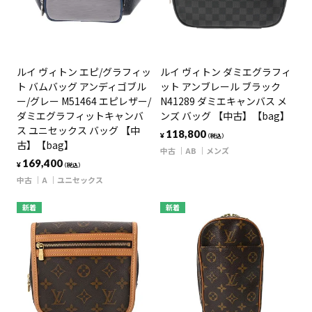
ルイ ヴィトン エピ/グラフィッ
ルイ ヴィトン ダミエグラフィ
ト バムバッグ アンディゴブル
ット アンブレール ブラック
ー/グレー M51464 エピレザー/
N41289 ダミエキャンバス メ
ダミエグラフィットキャンバ
ンズ バッグ 【中古】【bag】
ス ユニセックス バッグ 【中
118,800
¥
（税込）
古】【bag】
中古
AB
メンズ
169,400
¥
（税込）
中古
A
ユニセックス
新着
新着