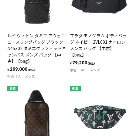
ルイ ヴィトン ダミエ アヴェニ
プラダ モノグラム ボディバッ
ュースリングバッグ ブラック
グ ネイビー 2VL001 ナイロン
N45302 ダミエグラフィットキ
メンズ バッグ 【中古】
ャンバス メンズ バッグ 【中
【bag】
古】【bag】
79,200
¥
（税込）
209,000
中古
AB
メンズ
¥
（税込）
中古
A
メンズ
新着
新着