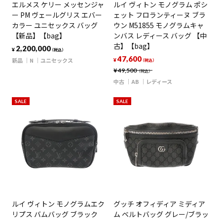
エルメス ケリー メッセンジャ
ルイ ヴィトン モノグラム ポシ
ー PM ヴェールグリス エバー
ェット フロランティーヌ ブラ
カラー ユニセックス バッグ
ウン M51855 モノグラムキャ
【新品】【bag】
ンバス レディース バッグ 【中
古】【bag】
2,200,000
¥
（税込）
47,600
新品
N
ユニセックス
¥
（税込）
¥
49,500
（税込）
中古
AB
レディース
SALE
SALE
ルイ ヴィトン モノグラムエク
グッチ オフィディア ミディア
リプス バムバッグ ブラック
ム ベルトバッグ グレー/ブラッ