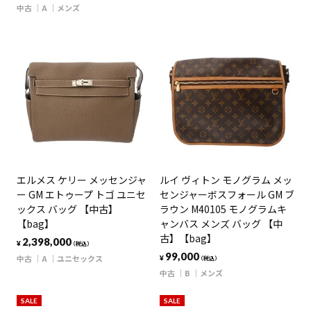
中古
A
メンズ
エルメス ケリー メッセンジャ
ルイ ヴィトン モノグラム メッ
ー GM エトゥープ トゴ ユニセ
センジャーボスフォール GM ブ
ックス バッグ 【中古】
ラウン M40105 モノグラムキ
【bag】
ャンバス メンズ バッグ 【中
古】【bag】
2,398,000
¥
（税込）
99,000
中古
A
ユニセックス
¥
（税込）
中古
B
メンズ
SALE
SALE