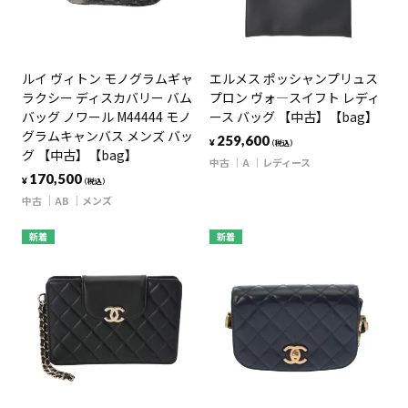
ルイ ヴィトン モノグラムギャ
エルメス ポッシャンプリュス
ラクシー ディスカバリー バム
プロン ヴォ―スイフト レディ
バッグ ノワール M44444 モノ
ース バッグ 【中古】【bag】
グラムキャンバス メンズ バッ
259,600
¥
（税込）
グ 【中古】【bag】
中古
A
レディース
170,500
¥
（税込）
中古
AB
メンズ
新着
新着