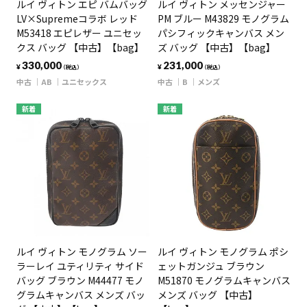
ルイ ヴィトン エピ バムバッグ
ルイ ヴィトン メッセンジャー
LV×Supremeコラボ レッド
PM ブルー M43829 モノグラム
M53418 エピレザー ユニセッ
パシフィックキャンバス メン
クス バッグ 【中古】【bag】
ズ バッグ 【中古】【bag】
330,000
231,000
¥
¥
（税込）
（税込）
中古
AB
ユニセックス
中古
B
メンズ
新着
新着
ルイ ヴィトン モノグラム ソー
ルイ ヴィトン モノグラム ポシ
ラーレイ ユティリティ サイド
ェットガンジュ ブラウン
バッグ ブラウン M44477 モノ
M51870 モノグラムキャンバス
グラムキャンバス メンズ バッ
メンズ バッグ 【中古】