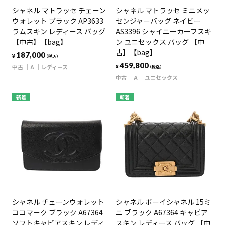
シャネル マトラッセ チェーン
シャネル マトラッセ ミニメッ
ウォレット ブラック AP3633
センジャーバッグ ネイビー
ラムスキン レディース バッグ
AS3396 シャイニーカーフスキ
【中古】【bag】
ン ユニセックス バッグ 【中
古】【bag】
187,000
¥
（税込）
459,800
中古
A
レディース
¥
（税込）
中古
A
ユニセックス
新着
新着
シャネル チェーンウォレット
シャネル ボーイシャネル 15ミ
ココマーク ブラック A67364
ニ ブラック A67364 キャビア
ソフトキャビアスキン レディ
スキン レディース バッグ 【中