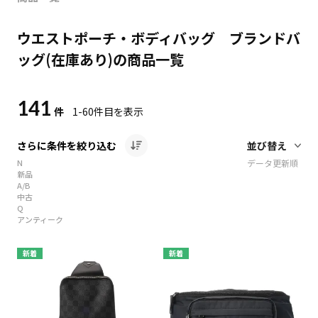
ウエストポーチ・ボディバッグ ブランドバ
ッグ(在庫あり)の商品一覧
141
件
1-60
件目を表示
さらに条件を絞り込む
N
データ更新順
新品
A/B
中古
Q
アンティーク
新着
新着