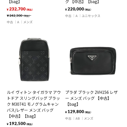
【bag】
グ 【中古】【bag】
232,700
220,000
¥
¥
（税込）
（税込）
¥
242,300
中古
A
ユニセックス
（税込）
中古
A
メンズ
ルイ ヴィトン タイガラマ アウ
プラダ ブラック 2VH156 レザ
トドア スリングバッグ ブラッ
ー メンズ バッグ 【中古】
ク M30741 モノグラムキャン
【bag】
バス/レザー メンズ バッグ
129,800
¥
（税込）
【中古】【bag】
中古
AB
メンズ
192,500
¥
（税込）