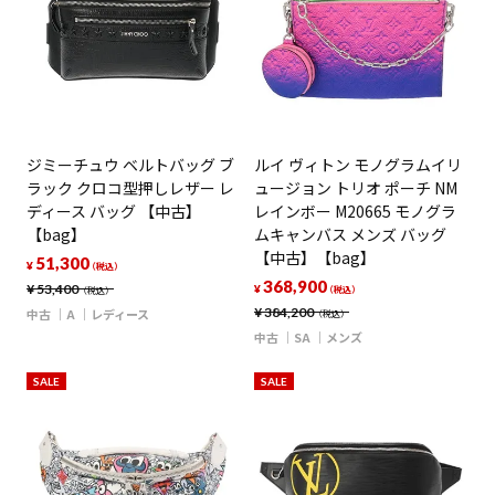
ジミーチュウ ベルトバッグ ブ
ルイ ヴィトン モノグラムイリ
ラック クロコ型押しレザー レ
ュージョン トリオ ポーチ NM
ディース バッグ 【中古】
レインボー M20665 モノグラ
【bag】
ムキャンバス メンズ バッグ
【中古】【bag】
51,300
¥
（税込）
368,900
¥
53,400
¥
（税込）
（税込）
¥
384,200
中古
A
レディース
（税込）
中古
SA
メンズ
SALE
SALE