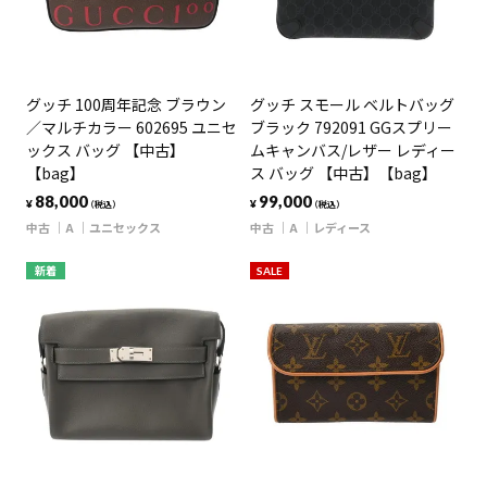
グッチ 100周年記念 ブラウン
グッチ スモール ベルトバッグ
／マルチカラー 602695 ユニセ
ブラック 792091 GGスプリー
ックス バッグ 【中古】
ムキャンバス/レザー レディー
【bag】
ス バッグ 【中古】【bag】
88,000
99,000
¥
¥
（税込）
（税込）
中古
A
ユニセックス
中古
A
レディース
新着
SALE