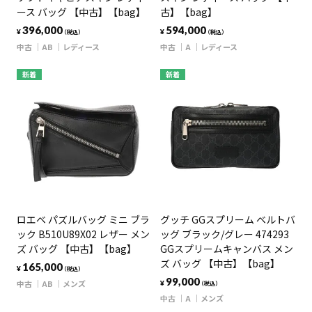
ース バッグ 【中古】【bag】
古】【bag】
396,000
594,000
¥
¥
（税込）
（税込）
中古
AB
レディース
中古
A
レディース
新着
新着
ロエベ パズルバッグ ミニ ブラ
グッチ GGスプリーム ベルトバ
ック B510U89X02 レザー メン
ッグ ブラック/グレー 474293
ズ バッグ 【中古】【bag】
GGスプリームキャンバス メン
ズ バッグ 【中古】【bag】
165,000
¥
（税込）
99,000
中古
AB
メンズ
¥
（税込）
中古
A
メンズ