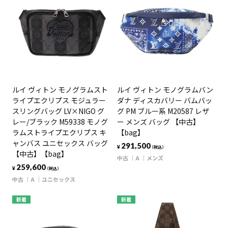
ルイ ヴィトン モノグラムスト
ルイ ヴィトン モノグラムバン
ライプエクリプス モジュラー
ダナ ディスカバリー バムバッ
スリングバッグ LV×NIGO グ
グ PM ブルー系 M20587 レザ
レー/ブラック M59338 モノグ
ー メンズ バッグ 【中古】
ラムストライプエクリプス キ
【bag】
ャンバス ユニセックス バッグ
291,500
¥
（税込）
【中古】【bag】
中古
A
メンズ
259,600
¥
（税込）
中古
A
ユニセックス
新着
新着