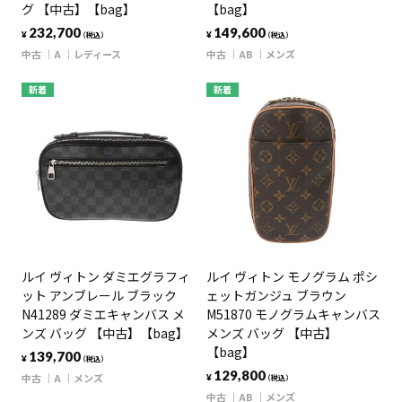
グ 【中古】【bag】
【bag】
232,700
149,600
¥
¥
（税込）
（税込）
中古
A
レディース
中古
AB
メンズ
新着
新着
ルイ ヴィトン ダミエグラフィ
ルイ ヴィトン モノグラム ポシ
ット アンブレール ブラック
ェットガンジュ ブラウン
N41289 ダミエキャンバス メ
M51870 モノグラムキャンバス
ンズ バッグ 【中古】【bag】
メンズ バッグ 【中古】
【bag】
139,700
¥
（税込）
129,800
中古
A
メンズ
¥
（税込）
中古
AB
メンズ