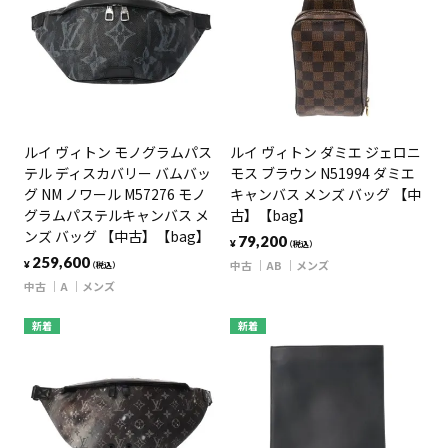
ルイ ヴィトン モノグラムパス
ルイ ヴィトン ダミエ ジェロニ
テル ディスカバリー バムバッ
モス ブラウン N51994 ダミエ
グ NM ノワール M57276 モノ
キャンバス メンズ バッグ 【中
グラムパステルキャンバス メ
古】【bag】
ンズ バッグ 【中古】【bag】
79,200
¥
（税込）
259,600
中古
AB
メンズ
¥
（税込）
中古
A
メンズ
新着
新着