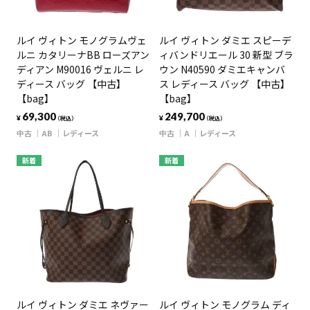
ルイ ヴィトン モノグラムヴェ
ルイ ヴィトン ダミエ スピーデ
ルニ カタリーナBB ローズアン
ィバンドリエール 30 新型 ブラ
ディアン M90016 ヴェルニ レ
ウン N40590 ダミエキャンバ
ディース バッグ 【中古】
ス レディース バッグ 【中古】
【bag】
【bag】
69,300
249,700
¥
¥
（税込）
（税込）
中古
AB
レディース
中古
A
レディース
新着
新着
ルイ ヴィトン ダミエ ネヴァー
ルイ ヴィトン モノグラム ディ