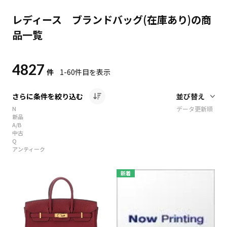
レディース ブランドバッグ(在庫あり)の商
品一覧
4827
件
1-60
件目を表示
さらに条件を絞り込む
N
データ更新順
新品
A/B
中古
Q
アンティーク
新着