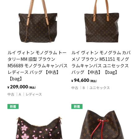
ルイ ヴィトン モノグラム トー
ルイ ヴィトン モノグラム カバ
タリーMM 旧型 ブラウン
メゾ ブラウン M51151 モノグ
M56689 モノグラムキャンバス
ラムキャンバス ユニセックス
レディース バッグ 【中古】
バッグ 【中古】【bag】
【bag】
94,600
¥
（税込）
209,000
中古
B
ユニセックス
¥
（税込）
中古
A
レディース
新着
新着