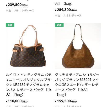
古】【bag】
239,800
¥
（税込）
289,300
中古
AB
レディース
¥
（税込）
中古
A
レディース
新着
新着
ルイ ヴィトン モノグラム バテ
グッチ ミディアム ショルダー
ィニョール オリゾンタル ブラ
バッグ ブラウン 815924 マイ
ウン M51154 モノグラムキャ
クロGGスエード/レザー レデ
ンバス レディース バッグ 【中
ィース バッグ 【中古】
古】【bag】
【bag】
110,000
159,500
¥
¥
（税込）
（税込）
中古
AB
レディース
中古
A
レディース