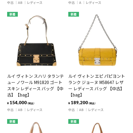
中古
AB
レディース
中古
A
レディース
新着
新着
ルイ ヴィトン スハリ タランテ
ルイ ヴィトン エピ パピヨント
ュー ノワール M91820 ゴート
ランク ジョーヌ M58647 レザ
スキン レディース バッグ 【中
ー レディース バッグ 【中古】
古】【bag】
【bag】
154,000
189,200
¥
¥
（税込）
（税込）
中古
AB
レディース
中古
AB
レディース
新着
新着