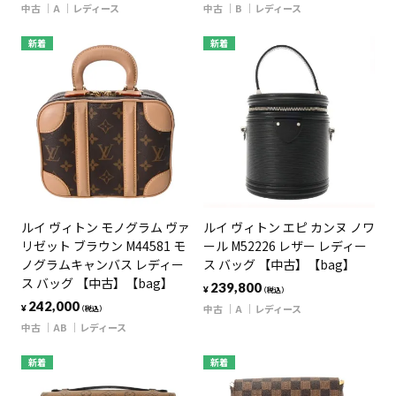
中古
A
レディース
中古
B
レディース
新着
新着
ルイ ヴィトン モノグラム ヴァ
ルイ ヴィトン エピ カンヌ ノワ
リゼット ブラウン M44581 モ
ール M52226 レザー レディー
ノグラムキャンバス レディー
ス バッグ 【中古】【bag】
ス バッグ 【中古】【bag】
239,800
¥
（税込）
242,000
中古
A
レディース
¥
（税込）
中古
AB
レディース
新着
新着