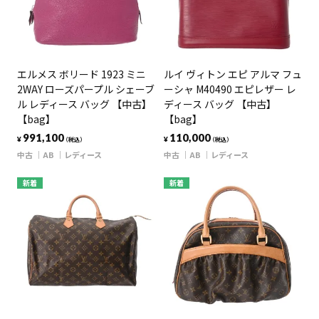
エルメス ボリード 1923 ミニ
ルイ ヴィトン エピ アルマ フュ
2WAY ローズパープル シェーブ
ーシャ M40490 エピレザー レ
ル レディース バッグ 【中古】
ディース バッグ 【中古】
【bag】
【bag】
991,100
110,000
¥
¥
（税込）
（税込）
中古
AB
レディース
中古
AB
レディース
新着
新着