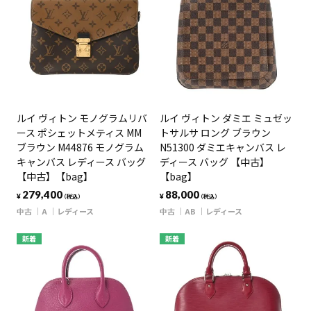
ルイ ヴィトン モノグラムリバ
ルイ ヴィトン ダミエ ミュゼッ
ース ポシェットメティス MM
トサルサ ロング ブラウン
ブラウン M44876 モノグラム
N51300 ダミエキャンバス レ
キャンバス レディース バッグ
ディース バッグ 【中古】
【中古】【bag】
【bag】
279,400
88,000
¥
¥
（税込）
（税込）
中古
A
レディース
中古
AB
レディース
新着
新着