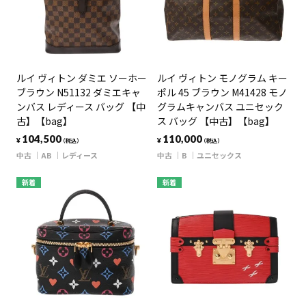
ルイ ヴィトン ダミエ ソーホー
ルイ ヴィトン モノグラム キー
ブラウン N51132 ダミエキャ
ポル 45 ブラウン M41428 モノ
ンバス レディース バッグ 【中
グラムキャンバス ユニセック
古】【bag】
ス バッグ 【中古】【bag】
104,500
110,000
¥
¥
（税込）
（税込）
中古
AB
レディース
中古
B
ユニセックス
新着
新着