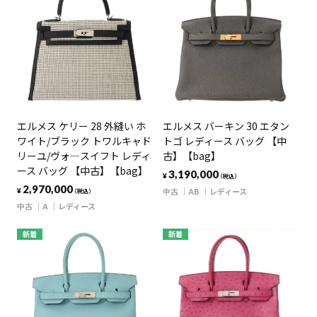
エルメス ケリー 28 外縫い ホ
エルメス バーキン 30 エタン
ワイト/ブラック トワルキャド
トゴ レディース バッグ 【中
リーユ/ヴォ―スイフト レディ
古】【bag】
ース バッグ 【中古】【bag】
3,190,000
¥
（税込）
2,970,000
中古
AB
レディース
¥
（税込）
中古
A
レディース
新着
新着