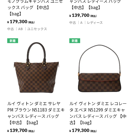
モノグラムキャンバス ユニセ
ャンバス レディース バッグ
ックス バッグ 【中古】
【中古】【bag】
【bag】
139,700
¥
（税込）
179,300
中古
A
レディース
¥
（税込）
中古
AB
ユニセックス
新着
新着
ルイ ヴィトン ダミエ サレヤ
ルイ ヴィトン ダミエ レコレー
PM ブラウン N51183 ダミエキ
タ エベヌ N51299 ダミエキャ
ャンバス レディース バッグ
ンバス レディース バッグ 【中
【中古】【bag】
古】【bag】
139,700
179,300
¥
¥
（税込）
（税込）