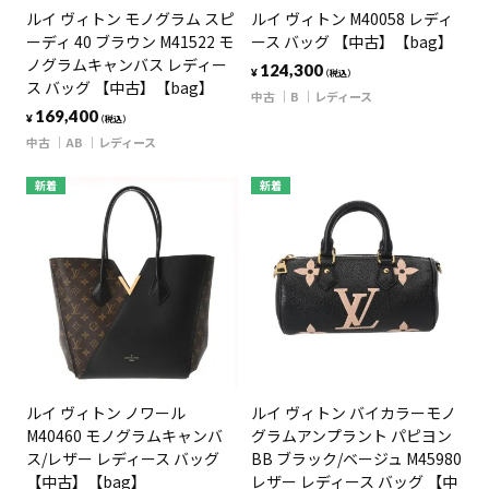
ルイ ヴィトン モノグラム スピ
ルイ ヴィトン M40058 レディ
ーディ 40 ブラウン M41522 モ
ース バッグ 【中古】【bag】
ノグラムキャンバス レディー
124,300
¥
（税込）
ス バッグ 【中古】【bag】
中古
B
レディース
169,400
¥
（税込）
中古
AB
レディース
新着
新着
ルイ ヴィトン ノワール
ルイ ヴィトン バイカラーモノ
M40460 モノグラムキャンバ
グラムアンプラント パピヨン
ス/レザー レディース バッグ
BB ブラック/ベージュ M45980
【中古】【bag】
レザー レディース バッグ 【中