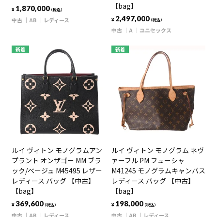
【bag】
1,870,000
¥
（税込）
2,497,000
中古
AB
レディース
¥
（税込）
中古
A
ユニセックス
新着
新着
ルイ ヴィトン モノグラムアン
ルイ ヴィトン モノグラム ネヴ
プラント オンザゴー MM ブラ
ァーフル PM フューシャ
ック/ベージュ M45495 レザー
M41245 モノグラムキャンバス
レディース バッグ 【中古】
レディース バッグ 【中古】
【bag】
【bag】
369,600
198,000
¥
¥
（税込）
（税込）
中古
AB
レディース
中古
AB
レディース