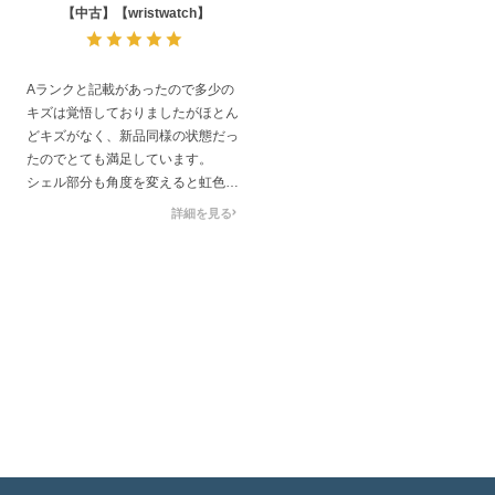
【中古】【wristwatch】
Aランクと記載があったので多少の
キズは覚悟しておりましたがほとん
どキズがなく、新品同様の状態だっ
たのでとても満足しています。
シェル部分も角度を変えると虹色に
なり、こちらはネットショップでは
詳細を見る
判断出来ない所なので届いて見た時
は嬉しかったです。
状態の良い物をお譲りいただきあり
がとうございました。
梱包もしっかりしていてとても安心
致しました。