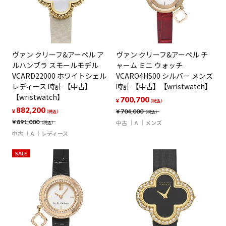
ヴァン クリーフ&アーペル ア
ヴァン クリーフ&アーペル チ
ルハンブラ スモールモデル
ャーム ミニ ウォッチ
VCARD22000 ホワイトシェル
VCARO4HS00 シルバー メンズ
レディース 時計 【中古】
時計 【中古】【wristwatch】
【wristwatch】
700,700
¥
（税込）
882,200
¥
704,000
¥
（税込）
（税込）
¥
891,000
中古
A
メンズ
（税込）
中古
A
レディース
SALE