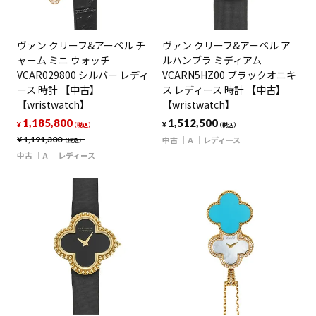
ヴァン クリーフ&アーペル チ
ヴァン クリーフ&アーペル ア
ャーム ミニ ウォッチ
ルハンブラ ミディアム
VCAR029800 シルバー レディ
VCARN5HZ00 ブラックオニキ
ース 時計 【中古】
ス レディース 時計 【中古】
【wristwatch】
【wristwatch】
1,185,800
1,512,500
¥
¥
（税込）
（税込）
¥
1,191,300
中古
A
レディース
（税込）
中古
A
レディース