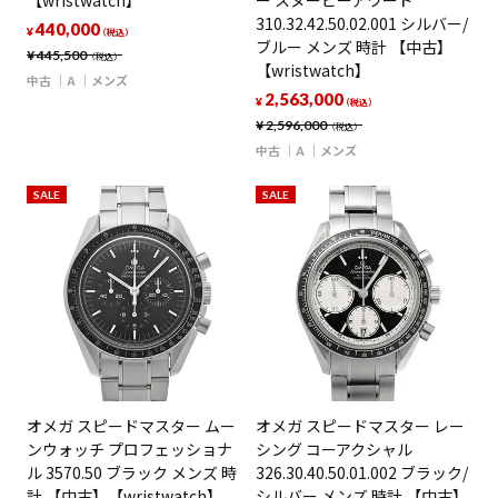
【wristwatch】
ー スヌーピーアワード
310.32.42.50.02.001 シルバー/
440,000
¥
（税込）
ブルー メンズ 時計 【中古】
¥
445,500
（税込）
【wristwatch】
中古
A
メンズ
2,563,000
¥
（税込）
¥
2,596,000
（税込）
中古
A
メンズ
SALE
SALE
オメガ スピードマスター ムー
オメガ スピードマスター レー
ンウォッチ プロフェッショナ
シング コーアクシャル
ル 3570.50 ブラック メンズ 時
326.30.40.50.01.002 ブラック/
計 【中古】【wristwatch】
シルバー メンズ 時計 【中古】