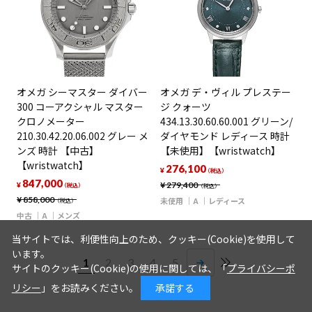
オメガ シーマスター ダイバー
オメガ デ・ヴィル プレステー
300 コーアクシャル マスター
ジ クォーツ
クロノメーター
434.13.30.60.60.001 グリーン/
210.30.42.20.06.002 グレー メ
ダイヤモンド レディース 時計
ンズ 時計 【中古】
【未使用】【wristwatch】
【wristwatch】
276,100
¥
（税込）
847,000
¥
279,400
¥
（税込）
（税込）
¥
858,000
未使用
A
レディース
（税込）
中古
A
メンズ
当サイトでは、利便性向上のため、クッキー(Cookie)を使用して
います。
1
2
3
4
5
サイトのクッキー(Cookie)の使用に関しては、「
プライバシーポ
リシー
」をお読みください。
承諾する