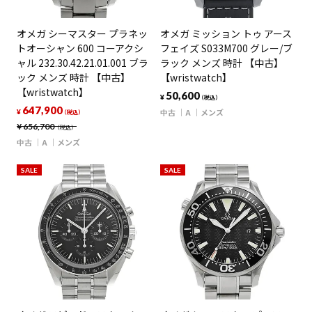
オメガ シーマスター プラネッ
オメガ ミッション トゥ アース
トオーシャン 600 コーアクシ
フェイズ S033M700 グレー/ブ
ャル 232.30.42.21.01.001 ブラ
ラック メンズ 時計 【中古】
ック メンズ 時計 【中古】
【wristwatch】
【wristwatch】
50,600
¥
（税込）
647,900
中古
A
メンズ
¥
（税込）
¥
656,700
（税込）
中古
A
メンズ
SALE
SALE