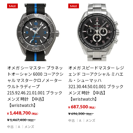
SALE
SALE
オメガ シーマスター プラネッ
オメガ スピードマスター レジ
トオーシャン 6000 コーアクシ
ェンド コーアクシャル ミハエ
ャル マスタークロノメーター
ル・シューマッハ
ウルトラディープ
321.30.44.50.01.001 ブラック
215.92.46.21.01.001 ブラック
メンズ 時計 【中古】
メンズ 時計 【中古】
【wristwatch】
【wristwatch】
687,500
¥
（税込）
1,448,700
¥
696,300
¥
（税込）
（税込）
¥
1,467,400
中古
A
メンズ
（税込）
中古
A
メンズ