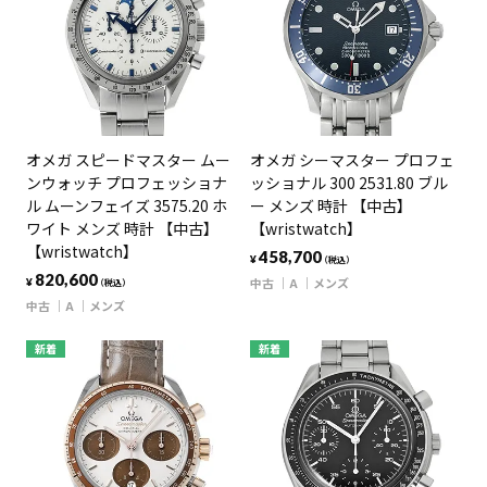
オメガ スピードマスター ムー
オメガ シーマスター プロフェ
ンウォッチ プロフェッショナ
ッショナル 300 2531.80 ブル
ル ムーンフェイズ 3575.20 ホ
ー メンズ 時計 【中古】
ワイト メンズ 時計 【中古】
【wristwatch】
【wristwatch】
458,700
¥
（税込）
820,600
中古
A
メンズ
¥
（税込）
中古
A
メンズ
新着
新着