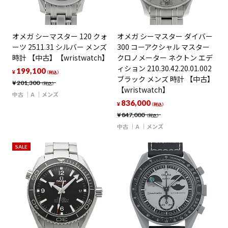
オメガ シーマスター 120 クォ
オメガ シーマスター ダイバー
ーツ 2511.31 シルバー メンズ
300 コーアクシャル マスター
時計 【中古】【wristwatch】
クロノメーター ネクトン エデ
ィション 210.30.42.20.01.002
199,100
¥
（税込）
ブラック メンズ 時計 【中古】
¥
201,300
（税込）
【wristwatch】
中古
A
メンズ
836,000
¥
（税込）
¥
847,000
（税込）
中古
A
メンズ
SALE