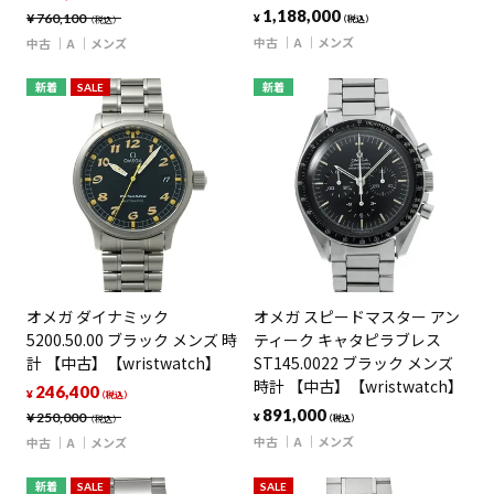
1,188,000
¥
760,100
¥
（税込）
（税込）
中古
A
メンズ
中古
A
メンズ
新着
SALE
新着
オメガ ダイナミック
オメガ スピードマスター アン
5200.50.00 ブラック メンズ 時
ティーク キャタピラブレス
計 【中古】【wristwatch】
ST145.0022 ブラック メンズ
時計 【中古】【wristwatch】
246,400
¥
（税込）
891,000
¥
250,000
¥
（税込）
（税込）
中古
A
メンズ
中古
A
メンズ
新着
SALE
SALE