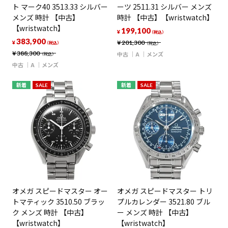
ト マーク40 3513.33 シルバー
ーツ 2511.31 シルバー メンズ
メンズ 時計 【中古】
時計 【中古】【wristwatch】
【wristwatch】
199,100
¥
（税込）
383,900
¥
201,300
¥
（税込）
（税込）
¥
388,300
中古
A
メンズ
（税込）
中古
A
メンズ
新着
SALE
新着
SALE
オメガ スピードマスター オー
オメガ スピードマスター トリ
トマティック 3510.50 ブラッ
プルカレンダー 3521.80 ブル
ク メンズ 時計 【中古】
ー メンズ 時計 【中古】
【wristwatch】
【wristwatch】