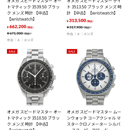
オメガ スピードマスター オー
オメガ スピードマスター デイ
トマティック 3539.50 ブラッ
ト 3513.50 ブラック メンズ 時
ク メンズ 時計 【中古】
計 【中古】【wristwatch】
【wristwatch】
313,500
¥
（税込）
662,200
¥
317,900
¥
（税込）
（税込）
¥
671,000
中古
A
メンズ
（税込）
中古
A
メンズ
SALE
SALE
オメガ スピードマスター オー
オメガ スピードマスター ムー
トマティック 3510.50 ブラッ
ンウォッチ コーアクシャル マ
ク メンズ 時計 【中古】
スタークロノメーター シルバ