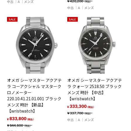
¥
420,200
中古
A
メンズ
（税込）
中古
A
メンズ
SALE
SALE
オメガ シーマスター アクアテ
オメガ シーマスター アクアテ
ラ コーアクシャル マスターク
ラ クォーツ 2518.50 ブラック
ロノメーター
メンズ 時計 【中古】
220.10.41.21.01.001 ブラック
【wristwatch】
メンズ 時計 【新品】
333,300
¥
（税込）
【wristwatch】
¥
337,700
（税込）
833,800
¥
中古
A
メンズ
（税込）
¥
844,800
（税込）