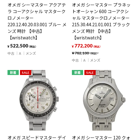
オメガ シーマスター アクアテ
オメガ シーマスター プラネッ
ラ コーアクシャル マスターク
トオーシャン 600 コーアクシ
ロノメーター
ャル マスタークロノメーター
220.12.40.20.03.001 ブルー メ
215.30.44.21.01.001 ブラック
ンズ 時計 【中古】
メンズ 時計 【中古】
【wristwatch】
【wristwatch】
522,500
772,200
¥
¥
（税込）
（税込）
中古
A
メンズ
¥
782,100
（税込）
中古
A
メンズ
新着
SALE
新着
SALE
オメガ スピードマスター デイ
オメガ シーマスター 120 クォ