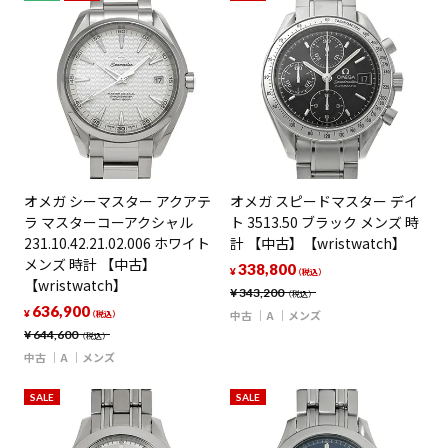
オメガ シーマスター アクアテ
オメガ スピードマスター デイ
ラ マスターコーアクシャル
ト 3513.50 ブラック メンズ 時
231.10.42.21.02.006 ホワイト
計 【中古】【wristwatch】
メンズ 時計 【中古】
338,800
¥
（税込）
【wristwatch】
¥
343,200
（税込）
636,900
¥
中古
A
メンズ
（税込）
¥
644,600
（税込）
中古
A
メンズ
SALE
SALE