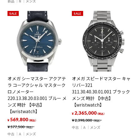
新品
N
メンズ
SALE
SALE
オメガ シーマスター アクアテ
オメガ スピードマスター キャ
ラ コーアクシャル マスターク
リバー321
ロノメーター
311.30.40.30.01.001 ブラック
220.13.38.20.03.001 ブルー メ
メンズ 時計 【中古】
ンズ 時計 【中古】
【wristwatch】
【wristwatch】
2,365,000
¥
（税込）
569,800
¥
2,398,000
¥
（税込）
（税込）
¥
577,500
中古
A
メンズ
（税込）
中古
A
メンズ