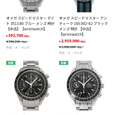
オメガ スピードマスター デイ
オメガ スピードマスター アン
ト 3513.80 ブルー メンズ 時計
ティーク 105.002-62 ブラック
【中古】【wristwatch】
メンズ 時計 【中古】
【wristwatch】
392,700
¥
（税込）
2,959,000
¥
398,200
¥
（税込）
（税込）
¥
3,000,000
中古
A
メンズ
（税込）
中古
A
メンズ
新着
新着