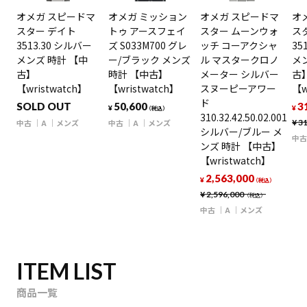
オメガ スピードマ
オメガ ミッション
オメガ スピードマ
オ
スター デイト
トゥ アースフェイ
スター ムーンウォ
ス
3513.30 シルバー
ズ S033M700 グレ
ッチ コーアクシャ
35
メンズ 時計 【中
ー/ブラック メンズ
ル マスタークロノ
メ
古】
時計 【中古】
メーター シルバー
古
【wristwatch】
【wristwatch】
スヌーピーアワー
【w
ド
SOLD OUT
50,600
3
¥
¥
（税込）
310.32.42.50.02.001
中古
A
メンズ
中古
A
メンズ
¥
31
シルバー/ブルー メ
中古
ンズ 時計 【中古】
【wristwatch】
2,563,000
¥
（税込）
¥
2,596,000
（税込）
中古
A
メンズ
ITEM LIST
商品一覧