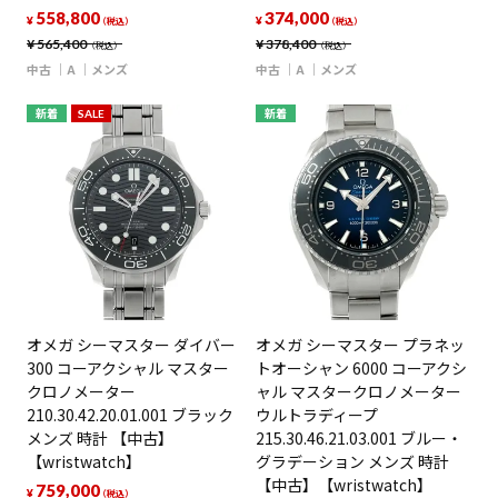
558,800
374,000
¥
¥
（税込）
（税込）
¥
565,400
¥
378,400
（税込）
（税込）
中古
A
メンズ
中古
A
メンズ
新着
SALE
新着
オメガ シーマスター ダイバー
オメガ シーマスター プラネッ
300 コーアクシャル マスター
トオーシャン 6000 コーアクシ
クロノメーター
ャル マスタークロノメーター
210.30.42.20.01.001 ブラック
ウルトラディープ
メンズ 時計 【中古】
215.30.46.21.03.001 ブルー・
【wristwatch】
グラデーション メンズ 時計
【中古】【wristwatch】
759,000
¥
（税込）