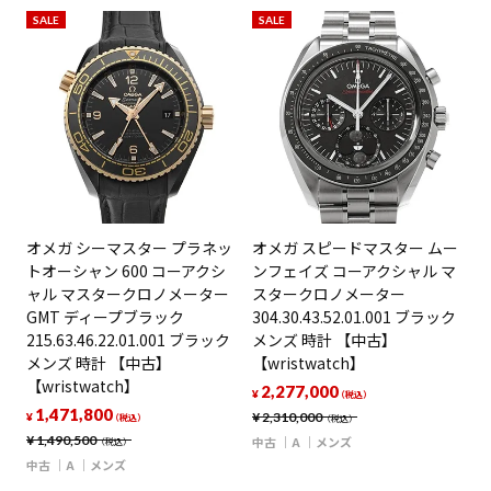
SALE
SALE
オメガ シーマスター プラネッ
オメガ スピードマスター ムー
トオーシャン 600 コーアクシ
ンフェイズ コーアクシャル マ
ャル マスタークロノメーター
スタークロノメーター
GMT ディープブラック
304.30.43.52.01.001 ブラック
215.63.46.22.01.001 ブラック
メンズ 時計 【中古】
メンズ 時計 【中古】
【wristwatch】
【wristwatch】
2,277,000
¥
（税込）
1,471,800
¥
2,310,000
¥
（税込）
（税込）
¥
1,490,500
中古
A
メンズ
（税込）
中古
A
メンズ