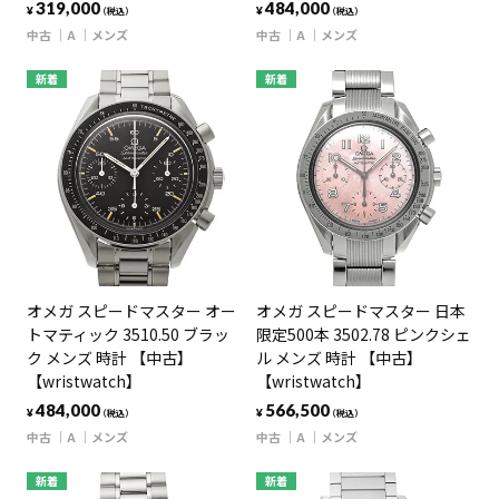
319,000
484,000
¥
¥
（税込）
（税込）
中古
A
メンズ
中古
A
メンズ
新着
新着
オメガ スピードマスター オー
オメガ スピードマスター 日本
トマティック 3510.50 ブラッ
限定500本 3502.78 ピンクシェ
ク メンズ 時計 【中古】
ル メンズ 時計 【中古】
【wristwatch】
【wristwatch】
484,000
566,500
¥
¥
（税込）
（税込）
中古
A
メンズ
中古
A
メンズ
新着
新着