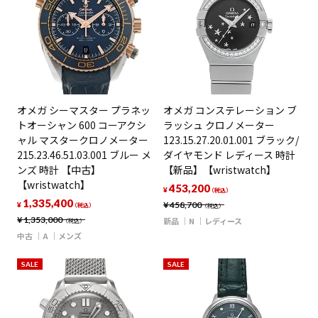
オメガ シーマスター プラネッ
オメガ コンステレーション ブ
トオーシャン 600 コーアクシ
ラッシュ クロノメーター
ャル マスタークロノメーター
123.15.27.20.01.001 ブラック/
215.23.46.51.03.001 ブルー メ
ダイヤモンド レディース 時計
ンズ 時計 【中古】
【新品】【wristwatch】
【wristwatch】
453,200
¥
（税込）
1,335,400
¥
458,700
¥
（税込）
（税込）
¥
1,353,000
新品
N
レディース
（税込）
中古
A
メンズ
SALE
SALE