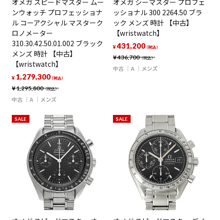
オメガ スピードマスター ムー
オメガ シーマスター プロフェ
ンウォッチ プロフェッショナ
ッショナル 300 2264.50 ブラ
ル コーアクシャル マスターク
ック メンズ 時計 【中古】
ロノメーター
【wristwatch】
310.30.42.50.01.002 ブラック
431,200
¥
（税込）
メンズ 時計 【中古】
¥
436,700
（税込）
【wristwatch】
中古
A
メンズ
1,279,300
¥
（税込）
¥
1,295,800
（税込）
中古
A
メンズ
SALE
SALE