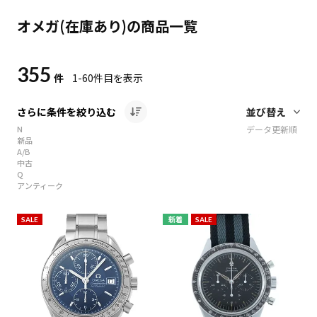
オメガ(在庫あり)の商品一覧
355
件
1-60
件目を表示
さらに条件を絞り込む
N
データ更新順
新品
A/B
中古
Q
アンティーク
SALE
新着
SALE