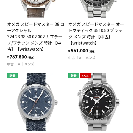
オメガ スピードマスター 38 コ
オメガ スピードマスター オー
ーアクシャル
トマティック 3510.50 ブラッ
324.23.38.50.02.002 カプチー
ク メンズ 時計 【中古】
ノ/ブラウン メンズ 時計 【中
【wristwatch】
古】【wristwatch】
561,000
¥
（税込）
767,800
中古
A
メンズ
¥
（税込）
中古
A
メンズ
新着
新着
SALE