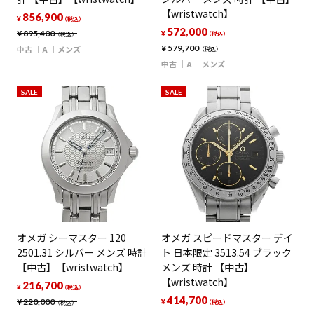
【wristwatch】
856,900
¥
（税込）
572,000
¥
895,400
¥
（税込）
（税込）
¥
579,700
中古
A
メンズ
（税込）
中古
A
メンズ
SALE
SALE
オメガ シーマスター 120
オメガ スピードマスター デイ
2501.31 シルバー メンズ 時計
ト 日本限定 3513.54 ブラック
【中古】【wristwatch】
メンズ 時計 【中古】
【wristwatch】
216,700
¥
（税込）
414,700
¥
220,000
¥
（税込）
（税込）