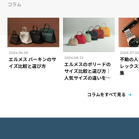
コラム
2026.04.09
2024.07.01
2026.04.12
エルメス バーキンのサ
不動の人
エルメスのボリードの
イズ比較と選び方
レックス
サイズ比較と選び方｜
集
人気サイズの違いを解
説！
コラムをすべて見る