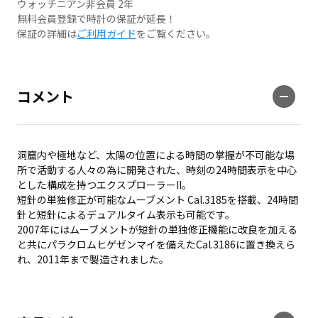
ウォッチニアン非会員 2年
無料会員登録で時計の保証が延長！
保証の詳細は
ご利用ガイド
をご覧ください。
コメント
洞窟内や極地など、太陽の位置による時間の掌握が不可能な場
所で活動する人々の為に開発された、時刻の24時間表示を中心
とした構成を持つエクスプローラーII。
短針の単独修正が可能なムーブメント Cal.3185を搭載、24時間
針と短針によるデュアルタイム表示も可能です。
2007年にはムーブメントが短針の単独修正機能に改良を加える
と共にパラクロムヒゲゼンマイを備えたCal.3186に置き換えら
れ、2011年まで製造されました。