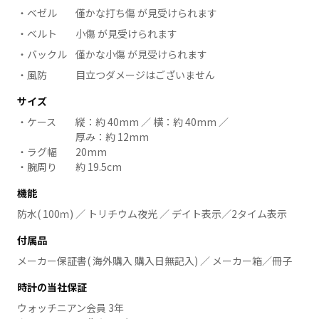
ベゼル
僅かな打ち傷 が見受けられます
ベルト
小傷 が見受けられます
バックル
僅かな小傷 が見受けられます
風防
目立つダメージはございません
サイズ
ケース
縦：約 40mm ／ 横：約 40mm ／
厚み：約 12mm
ラグ幅
20mm
腕周り
約 19.5cm
機能
防水( 100ｍ) ／ トリチウム夜光 ／ デイト表示／2タイム表示
付属品
メーカー保証書( 海外購入 購入日無記入) ／ メーカー箱／冊子
時計の当社保証
ウォッチニアン会員 3年