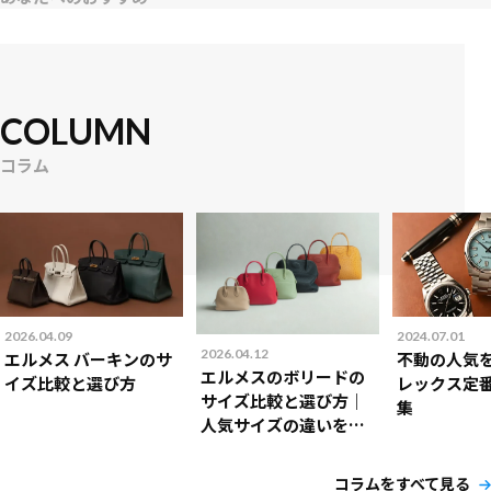
COLUMN
コラム
2026.04.09
2024.07.01
2026.04.12
エルメス バーキンのサ
不動の人気
エルメスのボリードの
イズ比較と選び方
レックス定
サイズ比較と選び方｜
集
人気サイズの違いを解
説！
コラムをすべて見る