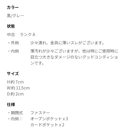
カラー
黒/グレー
状態
中古 ランク A
外側
少々潰れ、金具に薄いスレがございます。
内側
薄汚れが少々ございますが、他は特にご使用時に
目立つ大きなダメージのないグッドコンディショ
ンです。
サイズ
H:約 7cm
W:約 11.5cm
D:約 2cm
仕様
開閉式
ファスナー
内側：
オープンポケット x 3
カードポケット x 2