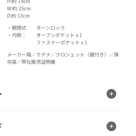
H:約 19cm
W:約 25cm
D:約 13cm
開閉式
ターンロック
内側：
オープンポケット x 1
ファスナーポケット x 1
メーカー箱／カデナ／クロシェット（鍵付き）／保
存袋／弊社販売証明書
ー
ド