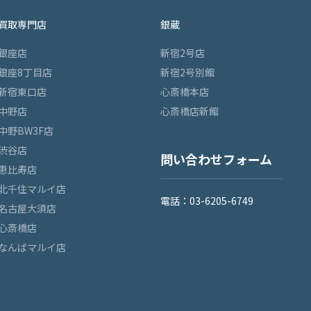
買取専門店
銀蔵
銀座店
新宿2号店
銀座8丁目店
新宿2号別館
新宿東口店
心斎橋本店
中野店
心斎橋店新館
中野BW3F店
渋谷店
問い合わせフォーム
恵比寿店
北千住マルイ店
電話：03-6205-6749
名古屋大須店
心斎橋店
なんばマルイ店