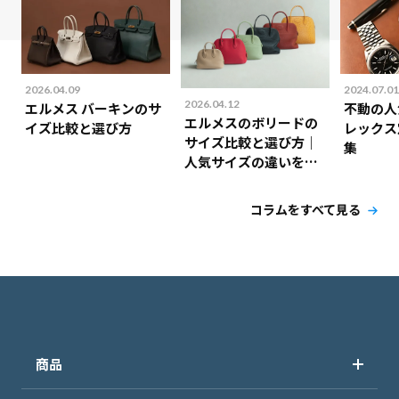
2026.04.09
2024.07.01
2026.04.12
エルメス バーキンのサ
不動の人
エルメスのボリードの
イズ比較と選び方
レックス
サイズ比較と選び方｜
集
人気サイズの違いを解
説！
コラムをすべて見る
商品