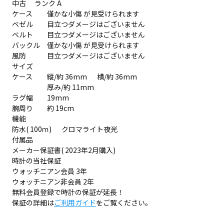
中古 ランク A
ケース
僅かな小傷 が見受けられます
ベゼル
目立つダメージはございません
ベルト
目立つダメージはございません
バックル
僅かな小傷 が見受けられます
風防
目立つダメージはございません
サイズ
ケース
縦/約 36mm 横/約 36mm
厚み/約 11mm
ラグ幅
19mm
腕周り
約 19cm
機能
防水( 100ｍ) クロマライト夜光
付属品
メーカー保証書( 2023年2月購入)
時計の当社保証
ウォッチニアン会員 3年
ウォッチニアン非会員 2年
無料会員登録で時計の保証が延長！
保証の詳細は
ご利用ガイド
をご覧ください。