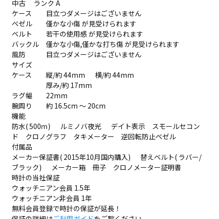
中古 ランク A
ケース
目立つダメージはございません
ベゼル
僅かな小傷 が見受けられます
ベルト
若干の使用感 が見受けられます
バックル
僅かな小傷,僅かな打ち傷 が見受けられます
風防
目立つダメージはございません
サイズ
ケース
縦/約 44mm 横/約 44mm
厚み/約 17mm
ラグ幅
22mm
腕周り
約 16.5cm ～ 20cm
機能
防水( 500ｍ) ルミノバ夜光 デイト表示 スモールセコン
ド クロノグラフ タキメーター 逆回転防止ベゼル
付属品
メーカー保証書( 2015年10月国内購入) 替えベルト( ラバー/
ブラック) メーカー箱 冊子 クロノメーター証明書
時計の当社保証
ウォッチニアン会員 1.5年
ウォッチニアン非会員 1年
無料会員登録で時計の保証が延長！
保証の詳細は
ご利用ガイド
をご覧ください。