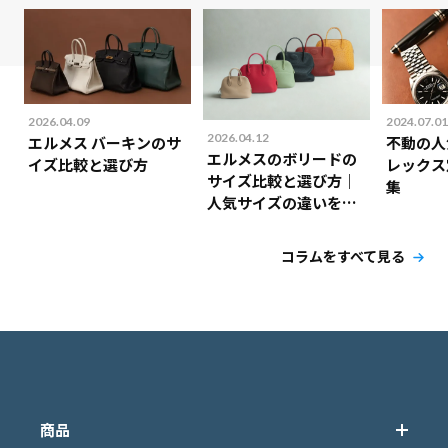
2026.04.09
2024.07.01
2026.04.12
エルメス バーキンのサ
不動の人
エルメスのボリードの
イズ比較と選び方
レックス
サイズ比較と選び方｜
集
人気サイズの違いを解
説！
コラムをすべて見る
商品