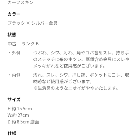
カーフスキン
カラー
ブラック × シルバー金具
状態
中古 ランク B
外側
つぶれ、シワ、汚れ、角やコバ含めスレ、持ち手
のステッチに糸のホツレ、底鋲含め金具にスレや
メッキがれなど使用感がございます。
内側
汚れ、スレ、シワ、押し跡、ポケットにヨレ、収
納跡など使用感がございます。
※生活臭のようなニオイがややいたします。
サイズ
H:約 15.5cm
W:約 27cm
D:約 8.5cm 底面
仕様