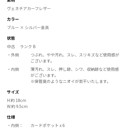
素材
ヴェネチアカーフレザー
カラー
ブルー × シルバー金具
状態
中古 ランク B
外側
つぶれ、やや汚れ、スレ、スリキズなど使用感が
ございます。
内側
薄汚れ、スレ、押し跡、シワ、収納跡など使用感
がございます。
※保管臭のようなニオイが若干いたします。
サイズ
H:約 18cm
W:約 9.5cm
仕様
内側：
カードポケット x 6