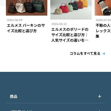
2026.04.09
2024.07.01
2026.04.12
エルメス バーキンのサ
不動の人
エルメスのボリードの
イズ比較と選び方
レックス
サイズ比較と選び方｜
集
人気サイズの違いを解
説！
コラムをすべて見る
商品