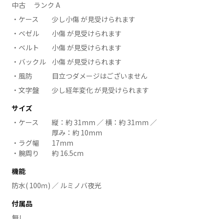
中古 ランク A
ケース
少し小傷 が見受けられます
ベゼル
小傷 が見受けられます
ベルト
小傷 が見受けられます
バックル
小傷 が見受けられます
風防
目立つダメージはございません
文字盤
少し経年変化 が見受けられます
サイズ
ケース
縦：約 31mm ／ 横：約 31mm ／
厚み：約 10mm
ラグ幅
17mm
腕周り
約 16.5cm
機能
防水( 100ｍ) ／ ルミノバ夜光
付属品
無し