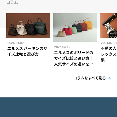
コラム
2026.04.09
2024.07.01
2026.04.12
エルメス バーキンのサ
不動の人
エルメスのボリードの
イズ比較と選び方
レックス
サイズ比較と選び方｜
集
人気サイズの違いを解
説！
コラムをすべて見る