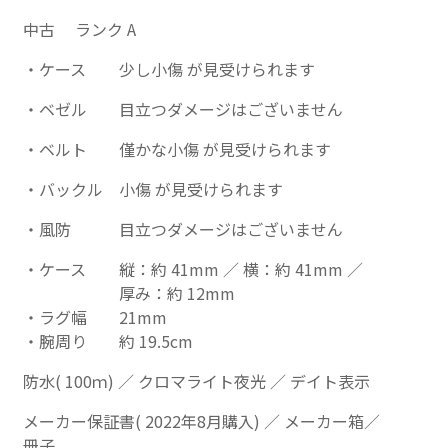
中古 ランク A
ケース
少し小傷 が見受けられます
ベゼル
目立つダメージはございません
ベルト
僅かな小傷 が見受けられます
バックル
小傷 が見受けられます
風防
目立つダメージはございません
ケース
縦：約 41mm ／ 横：約 41mm ／
厚み：約 12mm
ラグ幅
21mm
腕周り
約 19.5cm
防水( 100ｍ) ／ クロマライト夜光 ／ デイト表示
メーカー保証書( 2022年8月購入) ／ メーカー箱／
冊子