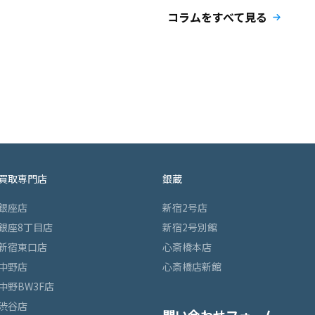
コラムをすべて見る
買取専門店
銀蔵
銀座店
新宿2号店
銀座8丁目店
新宿2号別館
新宿東口店
心斎橋本店
中野店
心斎橋店新館
中野BW3F店
渋谷店