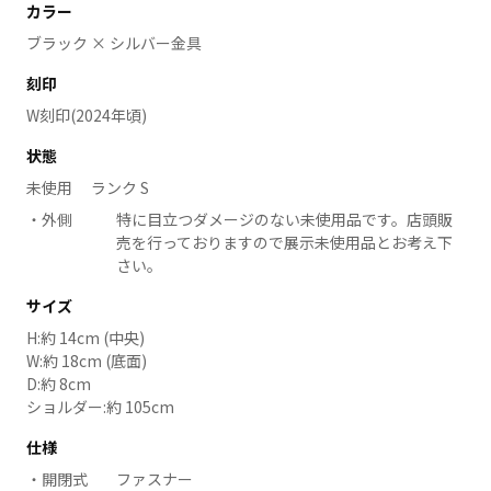
カラー
ブラック × シルバー金具
刻印
W刻印(2024年頃)
状態
未使用 ランク S
外側
特に目立つダメージのない未使用品です。店頭販
売を行っておりますので展示未使用品とお考え下
さい。
サイズ
H:約 14cm (中央)
W:約 18cm (底面)
D:約 8cm
ショルダー:約 105cm
仕様
開閉式
ファスナー