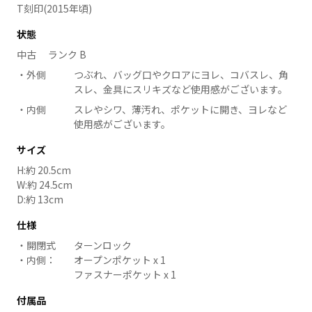
T刻印(2015年頃)
状態
中古 ランク B
外側
つぶれ、バッグ口やクロアにヨレ、コバスレ、角
スレ、金具にスリキズなど使用感がございます。
内側
スレやシワ、薄汚れ、ポケットに開き、ヨレなど
使用感がございます。
サイズ
H:約 20.5cm
W:約 24.5cm
D:約 13cm
仕様
開閉式
ターンロック
内側：
オープンポケット x 1
ファスナーポケット x 1
付属品