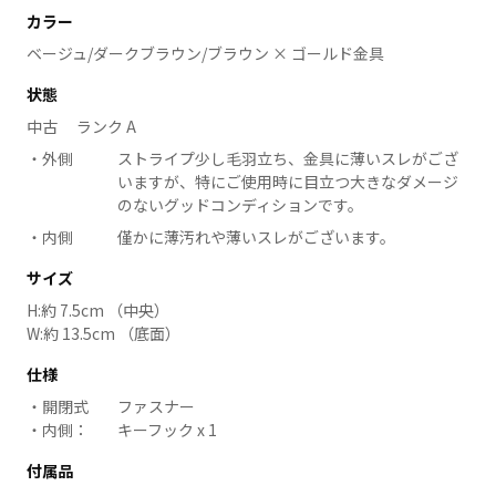
カラー
ベージュ/ダークブラウン/ブラウン × ゴールド金具
状態
中古 ランク A
外側
ストライプ少し毛羽立ち、金具に薄いスレがござ
いますが、特にご使用時に目立つ大きなダメージ
のないグッドコンディションです。
内側
僅かに薄汚れや薄いスレがございます。
サイズ
H:約 7.5cm （中央）
W:約 13.5cm （底面）
仕様
開閉式
ファスナー
内側：
キーフック x 1
付属品