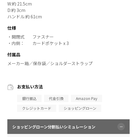
W:約 21.5cm
D:約 3cm
ハンドル:約 61cm
仕様
開閉式
ファスナー
内側：
カードポケット x 3
付属品
メーカー箱／保存袋／ショルダーストラップ
お支払い方法
銀行振込
代金引換
Amazon Pay
クレジットカード
ショッピングローン
ショッピングローン分割払いシミュレーション