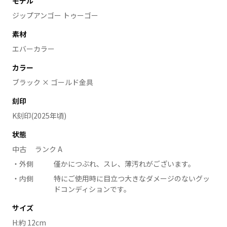
モデル
ジップアンゴー トゥーゴー
素材
エバーカラー
カラー
ブラック × ゴールド金具
刻印
K刻印(2025年頃)
状態
中古 ランク A
外側
僅かにつぶれ、スレ、薄汚れがございます。
内側
特にご使用時に目立つ大きなダメージのないグッ
ドコンディションです。
サイズ
H:約 12cm