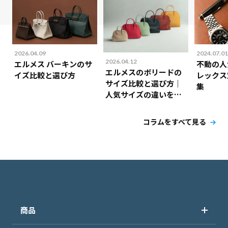
2026.04.09
2024.07.01
2026.04.12
エルメス バーキンのサ
不動の人
エルメスのボリードの
イズ比較と選び方
レックス
サイズ比較と選び方｜
集
人気サイズの違いを解
説！
コラムをすべて見る
商品