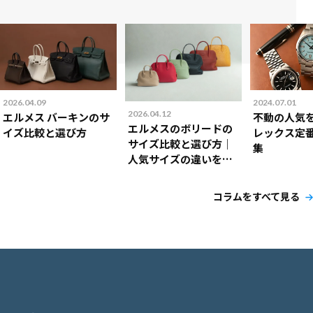
2026.04.09
2024.07.01
2026.04.12
エルメス バーキンのサ
不動の人気
エルメスのボリードの
イズ比較と選び方
レックス定
サイズ比較と選び方｜
集
人気サイズの違いを解
説！
コラムをすべて見る