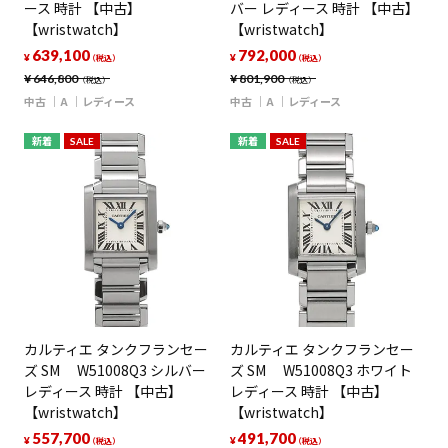
ース 時計 【中古】
バー レディース 時計 【中古】
【wristwatch】
【wristwatch】
639,100
792,000
¥
¥
（税込）
（税込）
¥
646,800
¥
801,900
（税込）
（税込）
中古
A
レディース
中古
A
レディース
新着
SALE
新着
SALE
カルティエ タンクフランセー
カルティエ タンクフランセー
ズ SM W51008Q3 シルバー
ズ SM W51008Q3 ホワイト
レディース 時計 【中古】
レディース 時計 【中古】
【wristwatch】
【wristwatch】
557,700
491,700
¥
¥
（税込）
（税込）