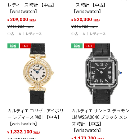
レディース 時計 【中古】
ース 時計 【中古】
【wristwatch】
【wristwatch】
209,000
520,300
¥
¥
（税込）
（税込）
¥
211,200
¥
526,900
（税込）
（税込）
中古
A
レディース
中古
A
レディース
新着
SALE
新着
SALE
カルティエ コリゼ - アイボリ
カルティエ サントス デュモン
ー レディース 時計 【中古】
LM WSSA0046 ブラック メン
【wristwatch】
ズ 時計 【中古】
【wristwatch】
1,332,100
¥
（税込）
1,173,700
¥
1,348,600
¥