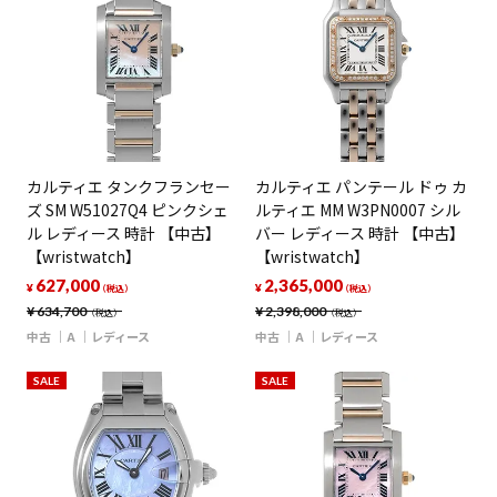
カルティエ タンクフランセー
カルティエ パンテール ドゥ カ
ズ SM W51027Q4 ピンクシェ
ルティエ MM W3PN0007 シル
ル レディース 時計 【中古】
バー レディース 時計 【中古】
【wristwatch】
【wristwatch】
627,000
2,365,000
¥
¥
（税込）
（税込）
¥
634,700
¥
2,398,000
（税込）
（税込）
中古
A
レディース
中古
A
レディース
SALE
SALE