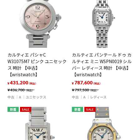
カルティエ パシャC
カルティエ パンテール ドゥ カ
W31075M7 ピンク ユニセック
ルティエ ミニ WSPN0019 シル
ス 時計 【中古】
バー レディース 時計 【中古】
【wristwatch】
【wristwatch】
431,200
787,600
¥
¥
（税込）
（税込）
¥
436,700
¥
797,500
（税込）
（税込）
中古
A
ユニセックス
中古
A
レディース
新着
SALE
新着
SALE