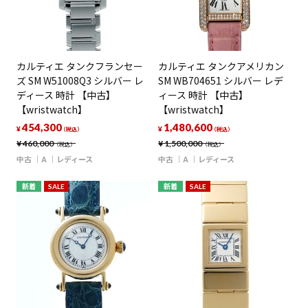
カルティエ タンクフランセー
カルティエ タンクアメリカン
ズ SM W51008Q3 シルバー レ
SM WB704651 シルバー レデ
ディース 時計 【中古】
ィース 時計 【中古】
【wristwatch】
【wristwatch】
454,300
1,480,600
¥
¥
（税込）
（税込）
¥
460,000
¥
1,500,000
（税込）
（税込）
中古
A
レディース
中古
A
レディース
新着
SALE
新着
SALE