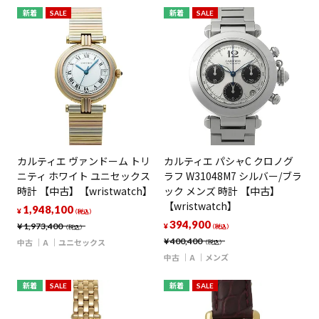
新着
SALE
新着
SALE
カルティエ ヴァンドーム トリ
カルティエ パシャC クロノグ
ニティ ホワイト ユニセックス
ラフ W31048M7 シルバー/ブラ
時計 【中古】【wristwatch】
ック メンズ 時計 【中古】
【wristwatch】
1,948,100
¥
（税込）
394,900
¥
1,973,400
¥
（税込）
（税込）
¥
400,400
中古
A
ユニセックス
（税込）
中古
A
メンズ
新着
SALE
新着
SALE