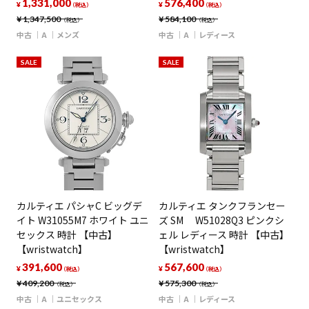
1,331,000
576,400
¥
¥
（税込）
（税込）
¥
1,347,500
¥
584,100
（税込）
（税込）
中古
A
メンズ
中古
A
レディース
SALE
SALE
カルティエ パシャC ビッグデ
カルティエ タンクフランセー
イト W31055M7 ホワイト ユニ
ズ SM W51028Q3 ピンクシ
セックス 時計 【中古】
ェル レディース 時計 【中古】
【wristwatch】
【wristwatch】
391,600
567,600
¥
¥
（税込）
（税込）
¥
409,200
¥
575,300
（税込）
（税込）
中古
A
ユニセックス
中古
A
レディース