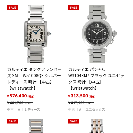
SALE
SALE
カルティエ タンクフランセー
カルティエ パシャC
ズ SM W51008Q3 シルバー
W31043M7 ブラック ユニセッ
レディース 時計 【中古】
クス 時計 【中古】
【wristwatch】
【wristwatch】
576,400
313,500
¥
¥
（税込）
（税込）
¥
601,700
¥
317,900
（税込）
（税込）
中古
A
レディース
中古
A
ユニセックス
SALE
SALE