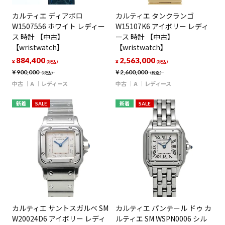
カルティエ ディアボロ
カルティエ タンクランゴ
W1507556 ホワイト レディー
W15107K6 アイボリー レディ
ス 時計 【中古】
ース 時計 【中古】
【wristwatch】
【wristwatch】
884,400
2,563,000
¥
¥
（税込）
（税込）
¥
900,000
¥
2,600,000
（税込）
（税込）
中古
A
レディース
中古
A
レディース
新着
SALE
新着
SALE
カルティエ サントスガルベ SM
カルティエ パンテール ドゥ カ
W20024D6 アイボリー レディ
ルティエ SM WSPN0006 シル