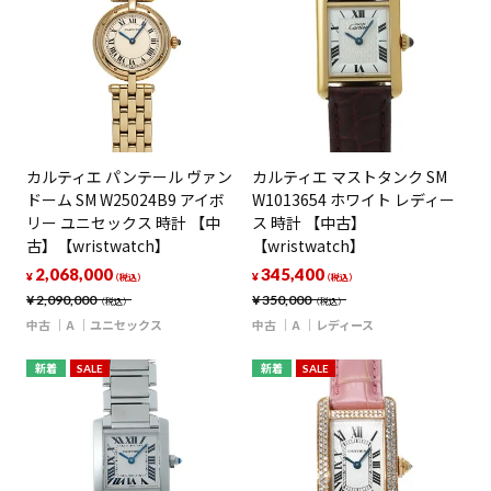
カルティエ パンテール ヴァン
カルティエ マストタンク SM
ドーム SM W25024B9 アイボ
W1013654 ホワイト レディー
リー ユニセックス 時計 【中
ス 時計 【中古】
古】【wristwatch】
【wristwatch】
2,068,000
345,400
¥
¥
（税込）
（税込）
¥
2,090,000
¥
350,000
（税込）
（税込）
中古
A
ユニセックス
中古
A
レディース
新着
SALE
新着
SALE