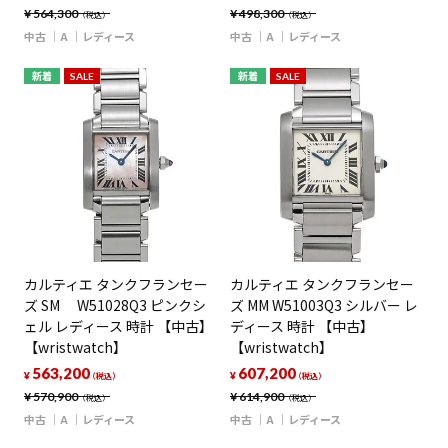
¥
564,300
¥
498,300
（税込）
（税込）
中古
A
レディース
中古
A
レディース
新着
SALE
新着
SALE
カルティエ タンクフランセー
カルティエ タンクフランセー
ズ SM W51028Q3 ピンクシ
ズ MM W51003Q3 シルバー レ
ェル レディース 時計 【中古】
ディース 時計 【中古】
【wristwatch】
【wristwatch】
563,200
607,200
¥
¥
（税込）
（税込）
¥
570,900
¥
614,900
（税込）
（税込）
中古
A
レディース
中古
A
レディース