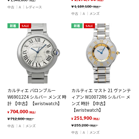
（税込）
（税込）
¥
1,189,100
中古
A
レディース
（税込）
中古
A
メンズ
新着
SALE
新着
SALE
カルティエ バロンブルー
カルティエ マスト 21 ヴァンテ
W69012Z4 シルバー メンズ 時
ィアン W10072R6 シルバー メ
計 【中古】【wristwatch】
ンズ 時計 【中古】
【wristwatch】
704,000
¥
（税込）
251,900
¥
712,800
¥
（税込）
（税込）
¥
255,200
中古
A
メンズ
（税込）
中古
A
メンズ