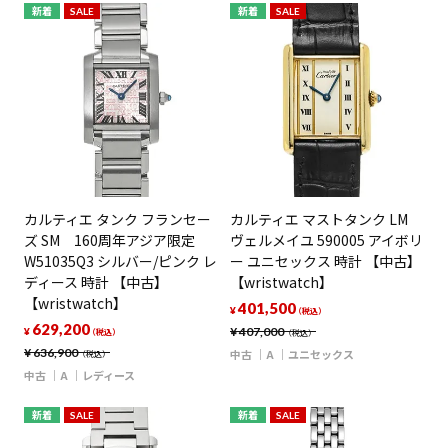
新着
SALE
新着
SALE
カルティエ タンク フランセー
カルティエ マストタンク LM
ズ SM 160周年アジア限定
ヴェルメイユ 590005 アイボリ
W51035Q3 シルバー/ピンク レ
ー ユニセックス 時計 【中古】
ディース 時計 【中古】
【wristwatch】
【wristwatch】
401,500
¥
（税込）
629,200
¥
407,000
¥
（税込）
（税込）
¥
636,900
中古
A
ユニセックス
（税込）
中古
A
レディース
新着
SALE
新着
SALE