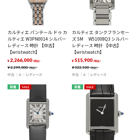
カルティエ パンテール ドゥ カ
カルティエ タンクフランセー
ルティエ W3PN0014 シルバー
ズ SM W51008Q3 シルバー
レディース 時計 【中古】
レディース 時計 【中古】
【wristwatch】
【wristwatch】
2,266,000
515,900
¥
¥
（税込）
（税込）
¥
2,299,000
¥
522,500
（税込）
（税込）
中古
A
レディース
中古
A
レディース
新着
SALE
新着
SALE