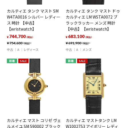
カルティエ タンク マスト SM
カルティエ タンク マスト ドゥ
W4TA0016 シルバー レディー
カルティエ LM WSTA0072 ブ
ス 時計 【中古】
ラックラッカー メンズ 時計
【wristwatch】
【中古】【wristwatch】
744,700
683,100
¥
¥
（税込）
（税込）
¥
754,600
¥
691,900
（税込）
（税込）
中古
A
レディース
中古
A
メンズ
新着
SALE
新着
SALE
カルティエ マスト コリゼ ヴェ
カルティエ マストタンク LM
ルメイユ SM 590002 ブラック
W1002753 アイボリー レディ