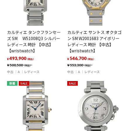
カルティエ タンクフランセー
カルティエ サントス オクタゴ
ズ SM W51008Q3 シルバー
ン SM W2001683 アイボリー
レディース 時計 【中古】
レディース 時計 【中古】
【wristwatch】
【wristwatch】
493,900
546,700
¥
¥
（税込）
（税込）
¥
500,500
¥
553,300
（税込）
（税込）
中古
A
レディース
中古
A
レディース
新着
SALE
SALE