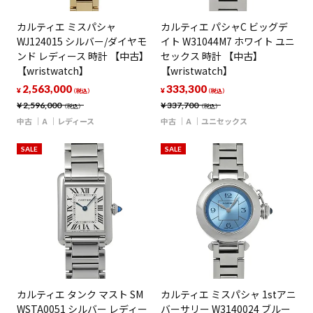
カルティエ ミスパシャ
カルティエ パシャC ビッグデ
WJ124015 シルバー/ダイヤモ
イト W31044M7 ホワイト ユニ
ンド レディース 時計 【中古】
セックス 時計 【中古】
【wristwatch】
【wristwatch】
2,563,000
333,300
¥
¥
（税込）
（税込）
¥
2,596,000
¥
337,700
（税込）
（税込）
中古
A
レディース
中古
A
ユニセックス
SALE
SALE
カルティエ タンク マスト SM
カルティエ ミスパシャ 1stアニ
WSTA0051 シルバー レディー
バーサリー W3140024 ブルー