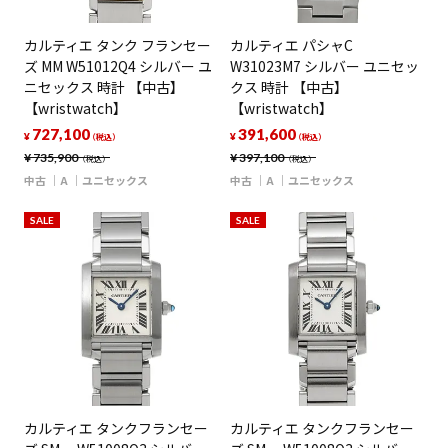
カルティエ タンク フランセー
カルティエ パシャC
ズ MM W51012Q4 シルバー ユ
W31023M7 シルバー ユニセッ
ニセックス 時計 【中古】
クス 時計 【中古】
【wristwatch】
【wristwatch】
727,100
391,600
¥
¥
（税込）
（税込）
¥
735,900
¥
397,100
（税込）
（税込）
中古
A
ユニセックス
中古
A
ユニセックス
SALE
SALE
カルティエ タンクフランセー
カルティエ タンクフランセー