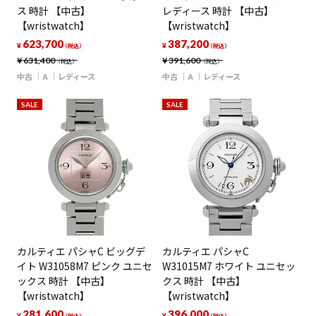
ス 時計 【中古】
レディース 時計 【中古】
【wristwatch】
【wristwatch】
623,700
387,200
¥
¥
（税込）
（税込）
¥
631,400
¥
391,600
（税込）
（税込）
中古
A
レディース
中古
A
レディース
SALE
SALE
カルティエ パシャC ビッグデ
カルティエ パシャC
イト W31058M7 ピンク ユニセ
W31015M7 ホワイト ユニセッ
ックス 時計 【中古】
クス 時計 【中古】
【wristwatch】
【wristwatch】
281,600
396,000
¥
¥