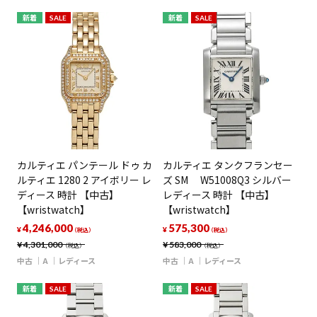
新着
SALE
新着
SALE
カルティエ パンテール ドゥ カ
カルティエ タンクフランセー
ルティエ 1280 2 アイボリー レ
ズ SM W51008Q3 シルバー
ディース 時計 【中古】
レディース 時計 【中古】
【wristwatch】
【wristwatch】
4,246,000
575,300
¥
¥
（税込）
（税込）
¥
4,301,000
¥
583,000
（税込）
（税込）
中古
A
レディース
中古
A
レディース
新着
SALE
新着
SALE