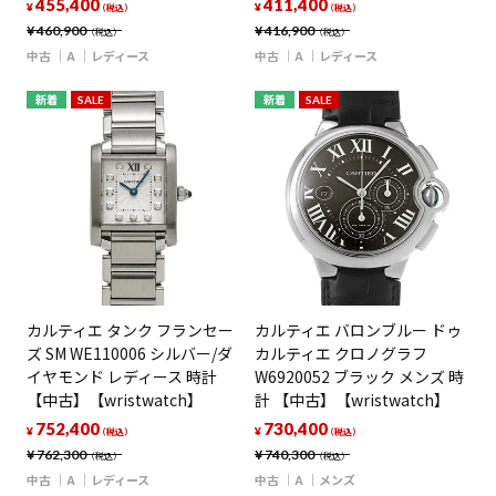
455,400
411,400
¥
¥
（税込）
（税込）
¥
460,900
¥
416,900
（税込）
（税込）
中古
A
レディース
中古
A
レディース
新着
SALE
新着
SALE
カルティエ タンク フランセー
カルティエ バロンブルー ドゥ
ズ SM WE110006 シルバー/ダ
カルティエ クロノグラフ
イヤモンド レディース 時計
W6920052 ブラック メンズ 時
【中古】【wristwatch】
計 【中古】【wristwatch】
752,400
730,400
¥
¥
（税込）
（税込）
¥
762,300
¥
740,300
（税込）
（税込）
中古
A
レディース
中古
A
メンズ