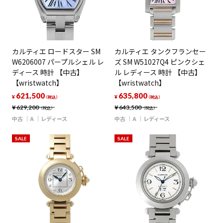
カルティエ ロードスター SM
カルティエ タンクフランセー
W6206007 パープルシェル レ
ズ SM W51027Q4 ピンクシェ
ディース 時計 【中古】
ル レディース 時計 【中古】
【wristwatch】
【wristwatch】
621,500
635,800
¥
¥
（税込）
（税込）
¥
629,200
¥
643,500
（税込）
（税込）
中古
A
レディース
中古
A
レディース
SALE
SALE