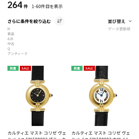
264
件
1-60
件目を表示
さらに条件を絞り込む
N
データ更新順
新品
A/B
中古
Q
アンティーク
新着
SALE
新着
SALE
カルティエ マスト コリゼ ヴェ
カルティエ マスト コリゼ ヴェ