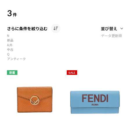
3
件
さらに条件を絞り込む
N
データ更新順
新品
A/B
中古
Q
アンティーク
新着
SALE