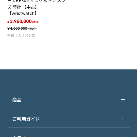
ー DBEX0974 スケルトン メン
ズ 時計 【中古】
【wristwatch】
3,960,000
¥
（税込）
¥
4,000,000
（税込）
中古
A
メンズ
商品
ご利用ガイド