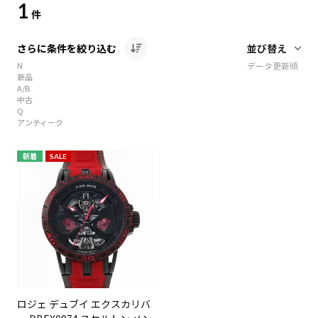
1
件
さらに条件を絞り込む
N
データ更新順
新品
A/B
中古
Q
アンティーク
新着
SALE
ロジェ デュブイ エクスカリバ