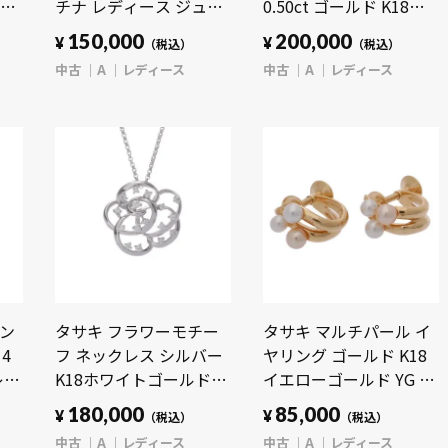
8
チナ レディース ジュエ
0.50ct ゴールド K18イ
G
リー 【中古】
エローゴールド YG/エナ
150,000
200,000
¥
¥
）
（税込）
（税込）
ー
【jewelry】
メル レディース ジュエ
中古
A
レディース
中古
A
レディース
リー 【中古】
【jewelry】
ダン
タサキ フラワーモチー
タサキ マルチパール イ
4
フ ネックレス シルバー
ヤリング ゴールド K18
レデ
K18ホワイトゴールド
イエローゴールド YG レ
【中
WG レディース ジュエ
ディース ジュエリー
180,000
85,000
¥
¥
（税込）
（税込）
リー 【中古】
【中古】【jewelry】
中古
A
レディース
中古
A
レディース