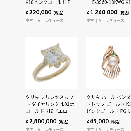
K18ピンクゴールド PG/
ー E-3960-18KWG K1
アコヤ真珠 レディース
ホワイトゴールド W
220,000
1,260,000
¥
¥
（税込）
（税込
ジュエリー 【中古】
レディース ジュエリ
中古
A
レディース
中古
A
レディース
【jewelry】
【中古】【jewelry】
タサキ プリンセスカッ
タサキ パール ペン
ト ダイヤリング 4.03ct
トトップ ゴールド K1
ゴールド K18イエローゴ
ピンクゴールド PG 
ールド YG レディース ジ
ィース ジュエリー 
2,800,000
45,000
¥
¥
（税込）
（税込）
ュエリー 【中古】
古】【jewelry】
中古
A
レディース
中古
A
レディース