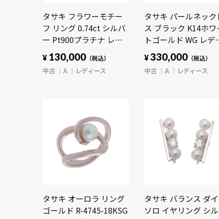
タサキ フラワーモチー
タサキ パールネック
フ リング 0.74ct シルバ
ス ブラック K14ホワ
ー Pt900プラチナ レデ
トゴールド WG レデ
ィース ジュエリー 【中
ース ジュエリー 【中
130,000
330,000
¥
¥
（税込）
（税込）
古】【jewelry】
古】【jewelry】
中古
A
レディース
中古
A
レディース
タサキ オーロラ リング
タサキ バランス ダ
ゴールド R-4745-18KSG
ソロ イヤリング シ