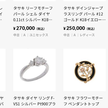
レ
タサキ リーフモチーフ
タサキ デインジャープ
イ
パール シェル ダイヤ
ラスリング パール #12
ィ
0.11ct シルバー K18ホ
ゴールド K18イエローゴ
ワイトゴールド WG ユ
ールド YG/パール レデ
270,000
250,000
¥
¥
（税込）
（税込）
ニセックス ジュエリー
ィース ジュエリー 【中
中古
A
ユニセックス
中古
A
レディース
【中古】【jewelry】
古】【jewelry】
イヤ
タサキ ダイヤ リング F-
タサキ フラワーモチー
ルバ
VS1 シルバー Pt900プラ
フ ペンダントトップ