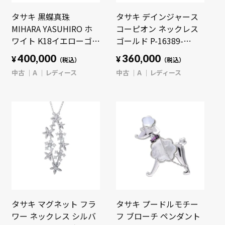
タサキ 黒蝶真珠
タサキ デインジャース
MIHARA YASUHIRO ホ
コーピオン ネックレス
ワイト K18イエローゴー
ゴールド P-16389-
ルド YG レディース ジュ
18KYG K18イエローゴー
400,000
360,000
¥
¥
（税込）
（税込）
エリー 【中古】
ルド YG/パール レディ
中古
A
レディース
中古
A
レディース
【jewelry】
ース ジュエリー 【中
古】【jewelry】
タサキ マグネット フラ
タサキ プードルモチー
ワー ネックレス シルバ
フ ブローチ ペンダント