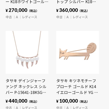
ー K18ホワイトゴールド
トップ シルバー K18ホ
WG レディース ジュエ
ワイトゴールド WG レ
270,000
360,000
¥
¥
（税込）
（税込）
リー 【中古】
ディース ジュエリー
中古
A
レディース
中古
A
レディース
【jewelry】
【中古】【jewelry】
タサキ デインジャーフ
タサキ キツネモチーフ
ァング ネックレス シル
ブローチ ゴールド K14
バー P-15641-18KSG
イエローゴールド YG レ
K18ピンクゴールド PG
ディース ジュエリー
440,000
100,000
¥
¥
（税込）
（税込）
レディース ジュエリー
【中古】【jewelry】
中古
A
レディース
中古
A
レディース