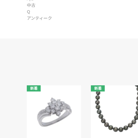
中古
Q
アンティーク
新着
新着