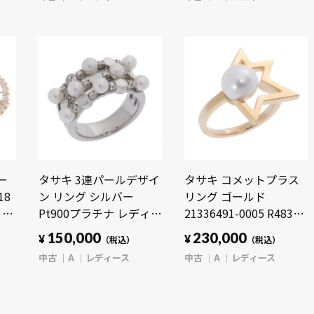
【jewelry】
ー
タサキ 3連パールデザイ
タサキ コメットプラス
18
ン リング シルバー
リング ゴールド
 レ
Pt900プラチナ レディー
21336491-0005 R4831
ス ジュエリー 【中古】
K18イエローゴールド
150,000
230,000
¥
¥
（税込）
（税込）
【jewelry】
YG レディース ジュエリ
中古
A
レディース
中古
A
レディース
ー 【中古】【jewelry】