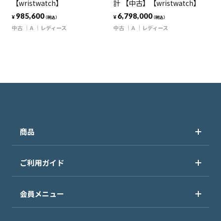
【wristwatch】
計 【中古】【wristwatch】
985,600
6,798,000
¥
¥
（税込）
（税込）
中古
A
レディース
中古
A
レディース
商品
ご利用ガイド
会員メニュー