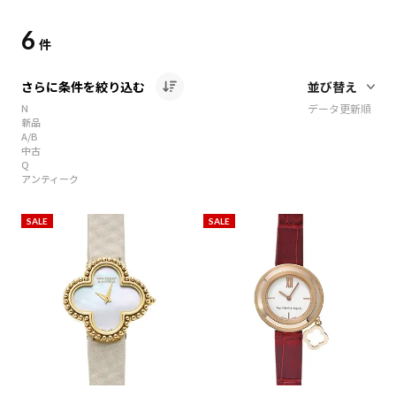
6
件
さらに条件を絞り込む
N
データ更新順
新品
A/B
中古
Q
アンティーク
SALE
SALE