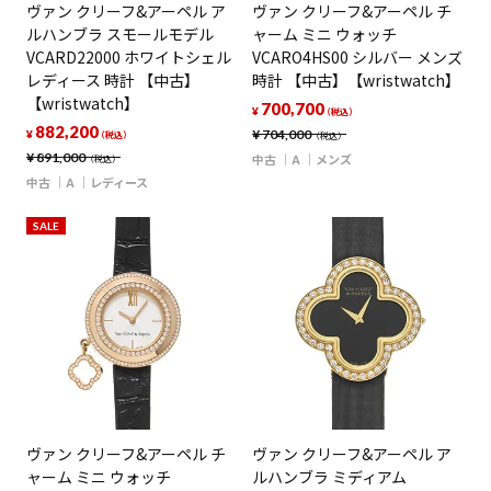
ヴァン クリーフ&アーペル ア
ヴァン クリーフ&アーペル チ
ルハンブラ スモールモデル
ャーム ミニ ウォッチ
VCARD22000 ホワイトシェル
VCARO4HS00 シルバー メンズ
レディース 時計 【中古】
時計 【中古】【wristwatch】
【wristwatch】
700,700
¥
（税込）
882,200
¥
704,000
¥
（税込）
（税込）
¥
891,000
中古
A
メンズ
（税込）
中古
A
レディース
SALE
ヴァン クリーフ&アーペル チ
ヴァン クリーフ&アーペル ア
ャーム ミニ ウォッチ
ルハンブラ ミディアム