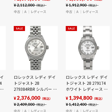
古】【wristwatch】
古】【wristwatch】
¥
2,112,000
¥
1,912,900
（税込）
（税込）
中古
A
レディース
中古
A
レディース
SALE
SALE
デイ
ロレックス レディ デイ
ロレックス レディ デイ
4
トジャスト 28
トジャスト 28 279174
時計
279384RBR シルバー レ
ホワイト レディース 時
ディース 時計 【中古】
計 【中古】
2,376,000
1,394,800
¥
¥
）
（税込）
（税込）
【wristwatch】
【wristwatch】
¥
2,409,000
¥
1,412,400
（税込）
（税込）
中古
A
レディース
中古
A
レディース