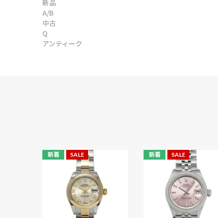
新品
A/B
中古
Q
アンティーク
新着
SALE
新着
SALE