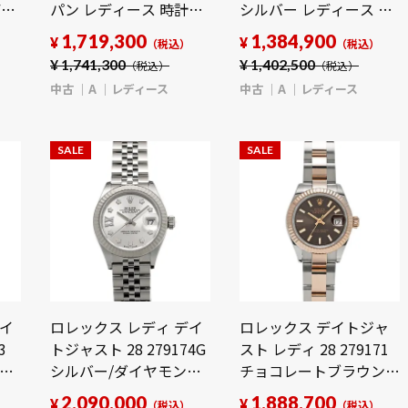
ディ
パン レディース 時計
シルバー レディース 時
【中古】
計 【中古】
1,719,300
1,384,900
¥
¥
）
（税込）
（税込）
【wristwatch】
【wristwatch】
¥
1,741,300
¥
1,402,500
（税込）
（税込）
中古
A
レディース
中古
A
レディース
SALE
SALE
デイ
ロレックス レディ デイ
ロレックス デイトジャ
3
トジャスト 28 279174G
スト レディ 28 279171
 時
シルバー/ダイヤモンド
チョコレートブラウン
レディース 時計 【中
レディース 時計 【中
2,090,000
1,888,700
¥
¥
）
（税込）
（税込）