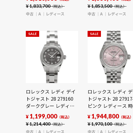
【中古】
【wristwatch】
¥
1,833,700
¥
1,853,500
（税込）
（税込）
【wristwatch】
中古
A
レディース
中古
A
レディース
SALE
SALE
ロレックス レディ デイ
ロレックス レディ 
トジャスト 28 279160
トジャスト 28 27917
ダークグレー レディー
ピンク レディース 
ス 時計 【中古】
【中古】
1,199,000
1,944,800
¥
¥
（税込）
（税込
【wristwatch】
【wristwatch】
¥
1,214,400
¥
1,970,100
（税込）
（税込）
中古
A
レディース
中古
A
レディース