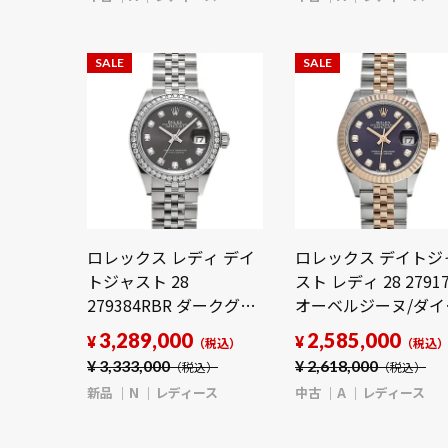
SALE
SALE
ロレックス レディ デイ
ロレックス デイトジ
トジャスト 28
スト レディ 28 2791
279384RBR ダークグレ
オーベルジーヌ/ダイ
ー/ダイヤモンド レディ
モンド レディース 
3,289,000
2,585,000
¥
¥
（税込）
（税込
ース 時計 【新品】
【中古】
¥
3,333,000
¥
2,618,000
（税込）
（税込）
【wristwatch】
【wristwatch】
新品
N
レディース
中古
A
レディース