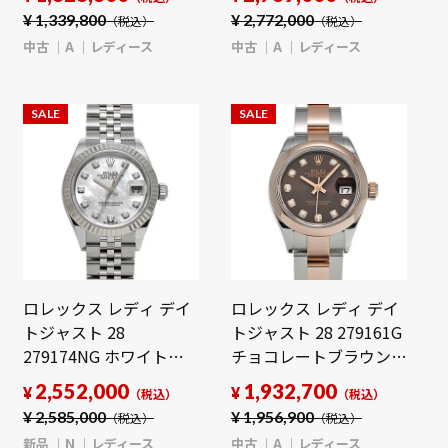
【wristwatch】
計 【中古】
¥
1,339,800
¥
2,772,000
（税込）
（税込）
【wristwatch】
中古
A
レディース
中古
A
レディース
SALE
SALE
ロレックス レディ デイ
ロレックス レディ デイ
トジャスト 28
トジャスト 28 279161G
279174NG ホワイトシ
チョコレートブラウン/
ェル/ダイヤモンド レデ
ダイヤモンド レディー
2,552,000
1,932,700
¥
¥
（税込）
（税込）
ィース 時計 【新品】
ス 時計 【中古】
¥
2,585,000
¥
1,956,900
（税込）
（税込）
【wristwatch】
【wristwatch】
新品
N
レディース
中古
A
レディース