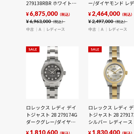
279138RBR ホワイトシ
ー/ダイヤモンド レ
ェル/ダイヤモンド レデ
ース 時計 【中古】
6,875,000
2,464,000
¥
¥
（税込）
（税込
ィース 時計 【中古】
【wristwatch】
¥
6,963,000
¥
2,497,000
（税込）
（税込）
【wristwatch】
中古
A
レディース
中古
A
レディース
SALE
SALE
ロレックス レディ デイ
ロレックス レディ 
トジャスト 28 279174G
トジャスト 28 27917
ダークグレー/ダイヤモ
シルバー レディース
ンド レディース 時計
計 【中古】
1,810,600
1,830,400
¥
¥
（税込）
（税込