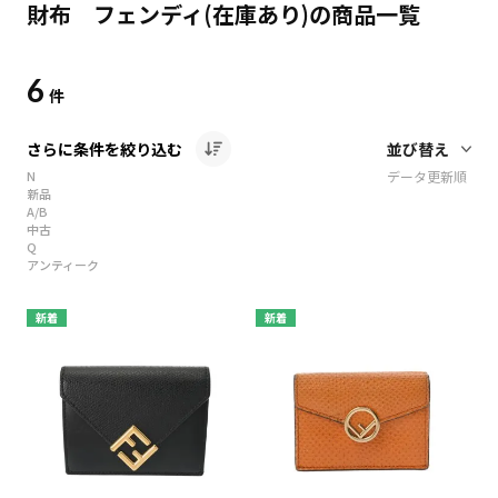
財布 フェンディ(在庫あり)の商品一覧
6
件
さらに条件を絞り込む
N
データ更新順
新品
A/B
中古
Q
アンティーク
新着
新着