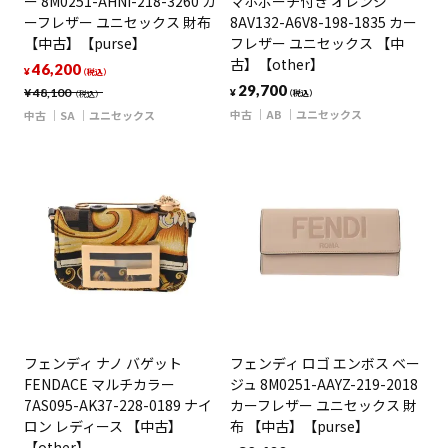
ー 8M0251-AHNI-218-3260 カ
マホポーチ付き オレンジ
ーフレザー ユニセックス 財布
8AV132-A6V8-198-1835 カー
【中古】【purse】
フレザー ユニセックス 【中
古】【other】
46,200
¥
（税込）
29,700
¥
48,100
¥
（税込）
（税込）
中古
AB
ユニセックス
中古
SA
ユニセックス
フェンディ ナノ バゲット
フェンディ ロゴ エンボス ベー
FENDACE マルチカラー
ジュ 8M0251-AAYZ-219-2018
7AS095-AK37-228-0189 ナイ
カーフレザー ユニセックス 財
ロン レディース 【中古】
布 【中古】【purse】
【other】