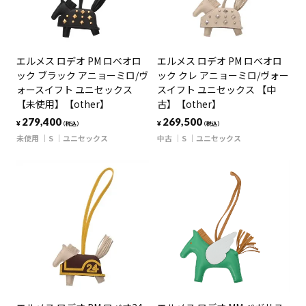
エルメス ロデオ PM ロベオロ
エルメス ロデオ PM ロベオロ
ック ブラック アニョーミロ/ヴ
ック クレ アニョーミロ/ヴォー
ォースイフト ユニセックス
スイフト ユニセックス 【中
【未使用】【other】
古】【other】
279,400
269,500
¥
¥
（税込）
（税込）
未使用
S
ユニセックス
中古
S
ユニセックス