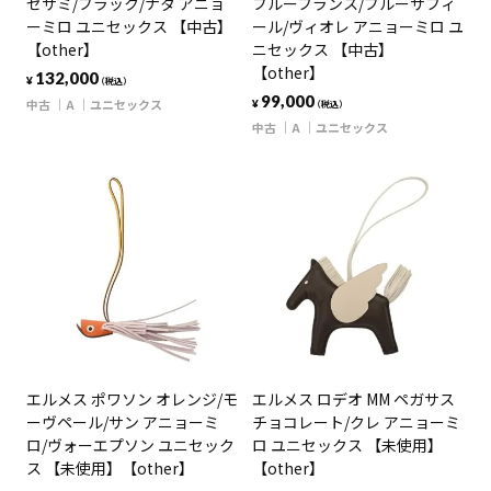
セサミ/ブラック/ナタ アニョ
ブルーフランス/ブルーサフィ
ーミロ ユニセックス 【中古】
ール/ヴィオレ アニョーミロ ユ
【other】
ニセックス 【中古】
【other】
132,000
¥
（税込）
99,000
中古
A
ユニセックス
¥
（税込）
中古
A
ユニセックス
エルメス ポワソン オレンジ/モ
エルメス ロデオ MM ペガサス
ーヴペール/サン アニョーミ
チョコレート/クレ アニョーミ
ロ/ヴォーエプソン ユニセック
ロ ユニセックス 【未使用】
ス 【未使用】【other】
【other】