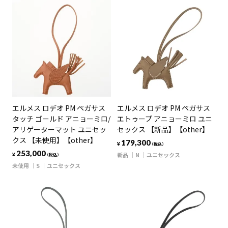
エルメス ロデオ PM ペガサス
エルメス ロデオ PM ペガサス
タッチ ゴールド アニョーミロ/
エトゥープ アニョーミロ ユニ
アリゲーターマット ユニセッ
セックス 【新品】【other】
クス 【未使用】【other】
179,300
¥
（税込）
253,000
新品
N
ユニセックス
¥
（税込）
未使用
S
ユニセックス