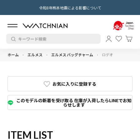
令和8年熊本地震による影響について
ホーム
エルメス
エルメス バッグチャーム
ロデオ
お気に入りに登録する
このモデルの新着を受け取る 在庫が入荷したらLINEでお知
らせします
ITEM LIST