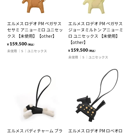
エルメス ロデオ PM ペガサス
エルメス ロデオ PM ペガサス
セサミ アニョーミロ ユニセッ
ジョーヌミルトン アニョーミ
クス 【未使用】【other】
ロ ユニセックス 【未使用】
【other】
159,500
¥
（税込）
159,500
未使用
S
ユニセックス
¥
（税込）
未使用
S
ユニセックス
エルメス バディチャーム ブラ
エルメス ロデオ PM ロベオロ