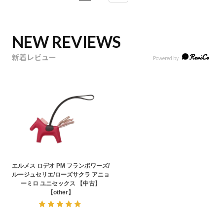
NEW REVIEWS
新着レビュー
エルメス ロデオ PM フランボワーズ/
ルージュセリエ/ローズサクラ アニョ
ーミロ ユニセックス 【中古】
【other】