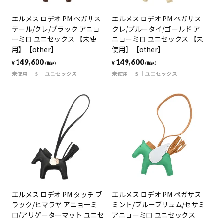
エルメス ロデオ PM ペガサス
エルメス ロデオ PM ペガサス
テール/クレ/ブラック アニョ
クレ/ブルータイ/ゴールド ア
ーミロ ユニセックス 【未使
ニョーミロ ユニセックス 【未
用】【other】
使用】【other】
149,600
149,600
¥
¥
（税込）
（税込）
未使用
S
ユニセックス
未使用
S
ユニセックス
エルメス ロデオ PM タッチ ブ
エルメス ロデオ PM ペガサス
ラック/ヒマラヤ アニョーミ
ミント/ブルーブリュム/セサミ
ロ/アリゲーターマット ユニセ
アニョーミロ ユニセックス