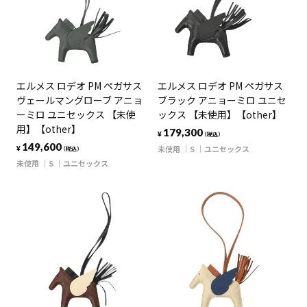
エルメス ロデオ PM ペガサス
エルメス ロデオ PM ペガサス
ヴェールマングローブ アニョ
ブラック アニョーミロ ユニセ
ーミロ ユニセックス 【未使
ックス 【未使用】【other】
用】【other】
179,300
¥
（税込）
149,600
未使用
S
ユニセックス
¥
（税込）
未使用
S
ユニセックス