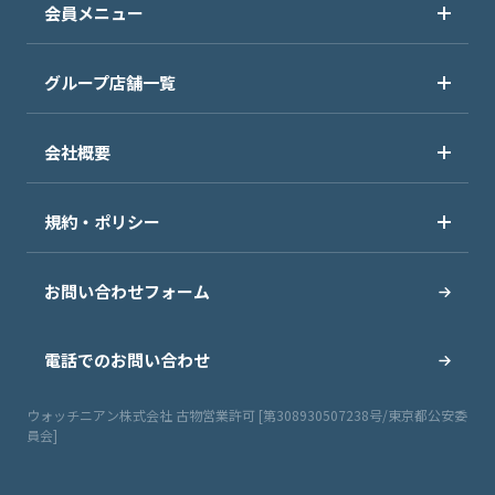
会員メニュー
グループ店舗一覧
会社概要
規約・ポリシー
お問い合わせフォーム
電話でのお問い合わせ
ウォッチニアン株式会社 古物営業許可 [第308930507238号/東京都公安委
員会]