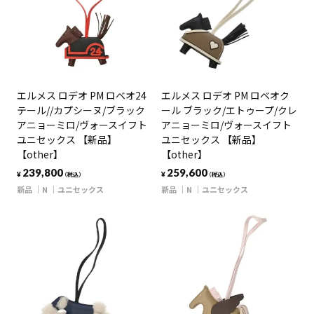
エルメス ロデオ PM ロベオ24
エルメス ロデオ PM ロベオク
テール//カプシーヌ/ブラック
ール ブラック/エトゥープ/クレ
アニョーミロ/ヴォースイフト
アニョーミロ/ヴォースイフト
ユニセックス 【新品】
ユニセックス 【新品】
【other】
【other】
239,800
259,600
¥
¥
（税込）
（税込）
新品
N
ユニセックス
新品
N
ユニセックス