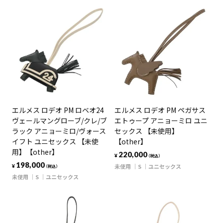
エルメス ロデオ PM ロベオ24
エルメス ロデオ PM ペガサス
ヴェールマングローブ/クレ/ブ
エトゥープ アニョーミロ ユニ
ラック アニョーミロ/ヴォース
セックス 【未使用】
イフト ユニセックス 【未使
【other】
用】【other】
220,000
¥
（税込）
198,000
未使用
S
ユニセックス
¥
（税込）
未使用
S
ユニセックス