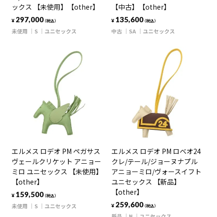
ックス 【未使用】【other】
【中古】【other】
297,000
135,600
¥
¥
（税込）
（税込）
未使用
S
ユニセックス
中古
SA
ユニセックス
エルメス ロデオ PM ペガサス
エルメス ロデオ PM ロベオ24
ヴェールクリケット アニョー
クレ/テール/ジョーヌナプル
ミロ ユニセックス 【未使用】
アニョーミロ/ヴォースイフト
【other】
ユニセックス 【新品】
【other】
159,500
¥
（税込）
259,600
未使用
S
ユニセックス
¥
（税込）
新品
N
ユニセックス