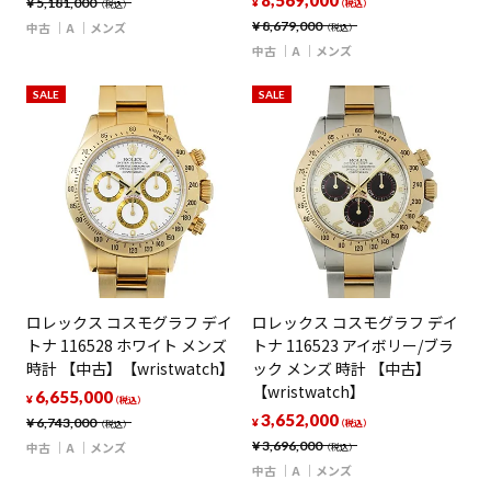
8,569,000
¥
5,181,000
¥
（税込）
（税込）
¥
8,679,000
中古
A
メンズ
（税込）
中古
A
メンズ
SALE
SALE
ロレックス コスモグラフ デイ
ロレックス コスモグラフ デイ
トナ 116528 ホワイト メンズ
トナ 116523 アイボリー/ブラ
時計 【中古】【wristwatch】
ック メンズ 時計 【中古】
【wristwatch】
6,655,000
¥
（税込）
3,652,000
¥
6,743,000
¥
（税込）
（税込）
¥
3,696,000
中古
A
メンズ
（税込）
中古
A
メンズ