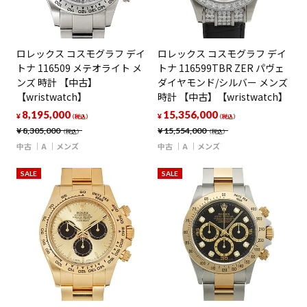
ロレックス コスモグラフ デイ
ロレックス コスモグラフ デイ
トナ 116509 メテオライト メ
トナ 116599TBR ZER パヴェ
ンズ 時計 【中古】
ダイヤモンド/シルバー メンズ
【wristwatch】
時計 【中古】【wristwatch】
8,195,000
15,356,000
¥
¥
（税込）
（税込）
¥
8,305,000
¥
15,554,000
（税込）
（税込）
中古
A
メンズ
中古
A
メンズ
SALE
SALE