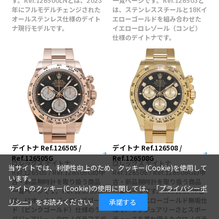
す。Ref.126500LNとは、2023
一覧ページです。Ref.126503と
年にフルモデルチェンジされた
は、ステンレススチールと18Kイ
オールステンレス仕様のデイト
エローゴールドを組み合わせた
ナ現行モデルです。
イエローロレゾール（コンビ）
仕様のデイトナです。
デイトナ Ref.126505 /
デイトナ Ref.126508 /
Ref.126505G
Ref.126508G
ロレックス デイトナ
ロレックス デイトナ
当サイトでは、利便性向上のため、クッキー(Cookie)を使用して
Ref.126505 / Ref.126505Gの中
Ref.126508 / Ref.126508Gの中
います。
古・新品腕時計を取り扱う商品
古・新品腕時計を取り扱う商品
サイトのクッキー(Cookie)の使用に関しては、「
プライバシーポ
一覧ページです。Ref.126505と
一覧ページです。Ref.126508と
は、にオールエバーローズゴール
は、18Kイエローゴールド無垢仕
リシー
」をお読みください。
承諾する
ド（ピンクゴールド）仕様のラ
様で、ラグジュアリーさとスポー