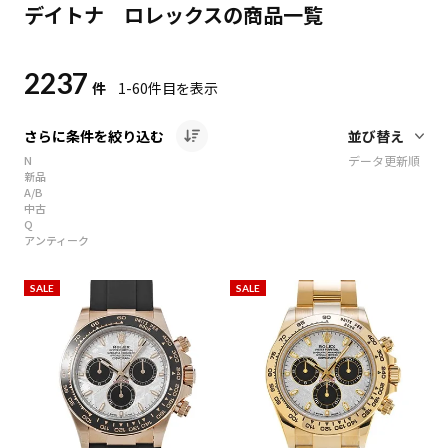
デイトナ ロレックスの商品一覧
2237
件
1-60
件目を表示
さらに条件を絞り込む
N
データ更新順
新品
A/B
中古
Q
アンティーク
SALE
SALE