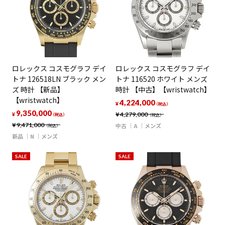
ロレックス コスモグラフ デイ
ロレックス コスモグラフ デイ
トナ 126518LN ブラック メン
トナ 116520 ホワイト メンズ
ズ 時計 【新品】
時計 【中古】【wristwatch】
【wristwatch】
4,224,000
¥
（税込）
9,350,000
¥
4,279,000
¥
（税込）
（税込）
¥
9,471,000
中古
A
メンズ
（税込）
新品
N
メンズ
SALE
SALE