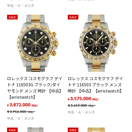
中古
A
メンズ
SALE
SALE
ロレックス コスモグラフ デイ
ロレックス コスモグラフ デイ
トナ 116503G ブラック/ダイ
トナ 116503 ブラック メンズ
ヤモンド メンズ 時計 【中古】
時計 【中古】【wristwatch】
【wristwatch】
3,575,000
¥
（税込）
3,872,000
¥
3,619,000
¥
（税込）
（税込）
¥
3,916,000
中古
A
メンズ
（税込）
中古
A
メンズ
SALE
SALE