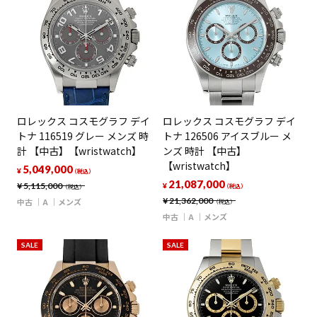
ロレックス コスモグラフ デイ
ロレックス コスモグラフ デイ
トナ 116519 グレー メンズ 時
トナ 126506 アイスブルー メ
計 【中古】【wristwatch】
ンズ 時計 【中古】
【wristwatch】
5,049,000
¥
（税込）
21,087,000
¥
5,115,000
¥
（税込）
（税込）
¥
21,362,000
中古
A
メンズ
（税込）
中古
A
メンズ
SALE
SALE