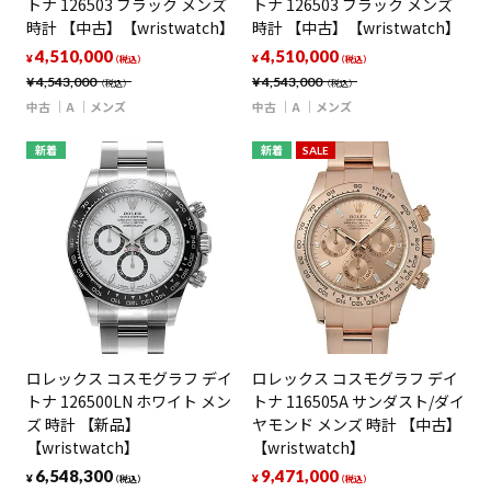
トナ 126503 ブラック メンズ
トナ 126503 ブラック メンズ
時計 【中古】【wristwatch】
時計 【中古】【wristwatch】
4,510,000
4,510,000
¥
¥
（税込）
（税込）
¥
4,543,000
¥
4,543,000
（税込）
（税込）
中古
A
メンズ
中古
A
メンズ
新着
新着
SALE
ロレックス コスモグラフ デイ
ロレックス コスモグラフ デイ
トナ 126500LN ホワイト メン
トナ 116505A サンダスト/ダイ
ズ 時計 【新品】
ヤモンド メンズ 時計 【中古】
【wristwatch】
【wristwatch】
6,548,300
9,471,000
¥
¥
（税込）
（税込）