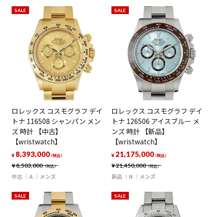
SALE
SALE
ロレックス コスモグラフ デイ
ロレックス コスモグラフ デイ
トナ 116508 シャンパン メン
トナ 126506 アイスブルー メ
ズ 時計 【中古】
ンズ 時計 【新品】
【wristwatch】
【wristwatch】
8,393,000
21,175,000
¥
¥
（税込）
（税込）
¥
8,503,000
¥
21,450,000
（税込）
（税込）
中古
A
メンズ
新品
N
メンズ
SALE
SALE