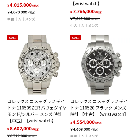
【wristwatch】
4,015,000
¥
（税込）
7,766,000
¥
4,070,000
¥
（税込）
（税込）
¥
7,865,000
中古
A
メンズ
（税込）
中古
A
メンズ
SALE
SALE
ロレックス コスモグラフ デイ
ロレックス コスモグラフ デイ
トナ 116509ZER パヴェダイヤ
トナ 116520 ブラック メンズ
モンド/シルバー メンズ 時計
時計 【中古】【wristwatch】
【中古】【wristwatch】
4,554,000
¥
（税込）
8,602,000
¥
4,609,000
¥
（税込）
（税込）
¥
8,712,000
中古
A
メンズ
（税込）