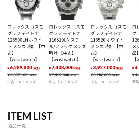
ロレックス コスモ
ロレックス コスモ
ロレックス コスモ
ロ
グラフ デイトナ
グラフ デイトナ
グラフ デイトナ
グ
126500LN ホワイ
116519LN スチー
116520 ホワイト
12
ト メンズ 時計 【中
ル/ブラック メンズ
メンズ 時計 【中
メ
古】
時計 【中古】
古】
品
【wristwatch】
【wristwatch】
【wristwatch】
【w
6,289,800
7,403,000
3,927,000
4
¥
¥
¥
¥
（税込）
（税込）
（税込）
¥
6,337,100
¥
7,502,000
¥
3,982,000
¥
4,
（税込）
（税込）
（税込）
中古
A
メンズ
中古
A
メンズ
中古
A
メンズ
新品
ITEM LIST
商品一覧