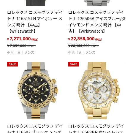
ロレックス コスモグラフ デイ
ロレックス コスモグラフ デイ
トナ 116515LN アイボリー メ
トナ 126506A アイスブルー/ダ
ンズ 時計 【中古】
イヤモンド メンズ 時計 【中
【wristwatch】
古】【wristwatch】
7,271,000
22,858,000
¥
¥
（税込）
（税込）
¥
7,359,000
¥
23,155,000
（税込）
（税込）
中古
A
メンズ
中古
A
メンズ
SALE
SALE
ロレックス コスモグラフ デイ
ロレックス コスモグラフ デイ
トナ 116503 ブラック メンズ
トナ 116568BR ホワイトシェ