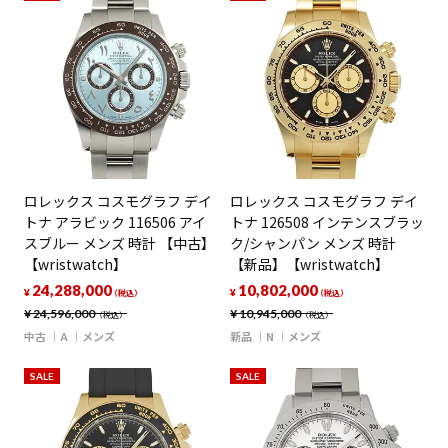
ロレックス コスモグラフ デイ
ロレックス コスモグラフ デイ
トナ アラビック 116506 アイ
トナ 126508 インテンスブラッ
スブルー メンズ 時計 【中古】
ク/シャンパン メンズ 時計
【wristwatch】
【新品】【wristwatch】
24,288,000
10,802,000
¥
¥
（税込）
（税込）
¥
24,596,000
¥
10,945,000
（税込）
（税込）
中古
A
メンズ
新品
N
メンズ
SALE
SALE