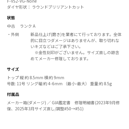
F-VS2-VG-None
ダイヤ形状： ラウンドブリリアントカット
状態
中古 ランク A
外側
新品仕上げ(磨き)を業者にて行っております。全体
的に目立つダメージはありませんが、取り切れな
いキズなどはご了承下さい。
※金性刻印がございません。サイズ直しの跡含
めてメーカー修理しております。
サイズ
トップ 縦:約 8.5mm 横:約 9mm
号数: 11号 リング幅:約 4-6mm （最小-最大） 重量:約 8.5g
付属品
メーカー箱(ダメージ) ／ GIA鑑定書 修理明細書(2023年9月修
復、2025年3月サイズ直し/調整#50→#51)