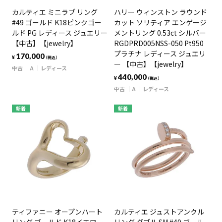
カルティエ ミニラブ リング
ハリー ウィンストン ラウンド
#49 ゴールド K18ピンクゴー
カット ソリティア エンゲージ
ルド PG レディース ジュエリー
メントリング 0.53ct シルバー
【中古】【jewelry】
RGDPRD005NSS-050 Pt950
プラチナ レディース ジュエリ
170,000
¥
（税込）
ー 【中古】【jewelry】
中古
A
レディース
440,000
¥
（税込）
中古
A
レディース
新着
新着
ティファニー オープンハート
カルティエ ジュストアンクル