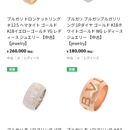
ブルガリ トロンケットリング
ブルガリ ブルガリブルガリリ
＃12.5 ヘマタイト ゴールド
ング 1Pダイヤ ゴールド K18ホ
K18イエローゴールド YG レデ
ワイトゴールド WG レディース
ィース ジュエリー 【中古】
ジュエリー 【中古】
【jewelry】
【jewelry】
260,000
180,000
¥
¥
（税込）
（税込）
中古
A
レディース
中古
A
レディース
新着
新着
ブルガリ モノロゴリング パヴ
ブルガリ モノロゴリング ＃53