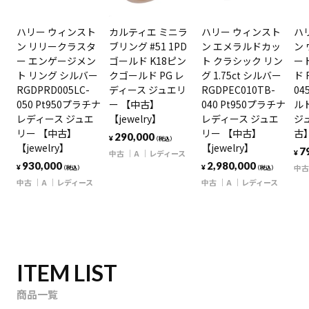
ハリー ウィンスト
カルティエ ミニラ
ハリー ウィンスト
ハ
ン リリークラスタ
ブリング #51 1PD
ン エメラルドカッ
ン
ー エンゲージメン
ゴールド K18ピン
ト クラシック リン
ー
ト リング シルバー
クゴールド PG レ
グ 1.75ct シルバー
ド 
RGDPRD005LC-
ディース ジュエリ
RGDPEC010TB-
04
050 Pt950プラチナ
ー 【中古】
040 Pt950プラチナ
ルド
レディース ジュエ
【jewelry】
レディース ジュエ
ジ
リー 【中古】
リー 【中古】
古】
290,000
¥
（税込）
【jewelry】
【jewelry】
7
中古
A
レディース
¥
930,000
2,980,000
中古
¥
¥
（税込）
（税込）
中古
A
レディース
中古
A
レディース
ITEM LIST
商品一覧