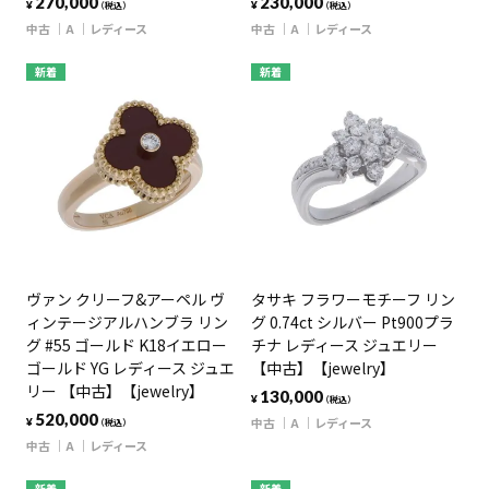
270,000
230,000
¥
¥
（税込）
（税込）
中古
A
レディース
中古
A
レディース
新着
新着
ヴァン クリーフ&アーペル ヴ
タサキ フラワーモチーフ リン
ィンテージアルハンブラ リン
グ 0.74ct シルバー Pt900プラ
グ #55 ゴールド K18イエロー
チナ レディース ジュエリー
ゴールド YG レディース ジュエ
【中古】【jewelry】
リー 【中古】【jewelry】
130,000
¥
（税込）
520,000
中古
A
レディース
¥
（税込）
中古
A
レディース