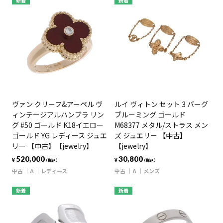
新着
新着
ヴァン クリーフ&アーペル ヴ
ルイ ヴィトン セット 3 バーグ
ィンテージアルハンブラ リン
ブルーミング ゴールド
グ #50 ゴールド K18イエロー
M68377 メタル/ストラス メン
ゴールド YG レディース ジュエ
ズ ジュエリー 【中古】
リー 【中古】【jewelry】
【jewelry】
520,000
30,800
¥
¥
（税込）
（税込）
中古
A
レディース
中古
A
メンズ
新着
新着