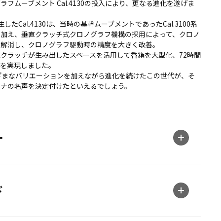
フムーブメント Cal.4130の投入により、更なる進化を遂げま
たCal.4130は、当時の基幹ムーブメントであったCal.3100系
に加え、垂直クラッチ式クロノグラフ機構の採用によって、クロノ
を解消し、クロノグラフ駆動時の精度を大きく改善。
クラッチが生み出したスペースを活用して香箱を大型化、72時間
ブを実現しました。
ざまなバリエーションを加えながら進化を続けたこの世代が、そ
トナの名声を決定付けたといえるでしょう。
ー
ド