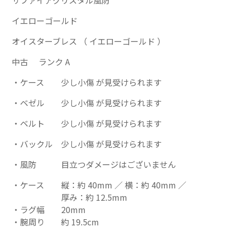
サファイアクリスタル風防
イエローゴールド
オイスターブレス （ イエローゴールド ）
中古 ランク A
ケース
少し小傷 が見受けられます
ベゼル
少し小傷 が見受けられます
ベルト
少し小傷 が見受けられます
バックル
少し小傷 が見受けられます
風防
目立つダメージはございません
ケース
縦：約 40mm ／ 横：約 40mm ／
厚み：約 12.5mm
ラグ幅
20mm
腕周り
約 19.5cm