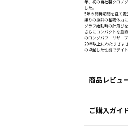
年、初の自社製クロノグラ
した。
5年の開発期間を経て誕生し
譲りの抜群の基礎体力
グラフ始動時の針飛び
さらにコンパクトな垂直
のロングパワーリザー
20年以上にわたりさま
の卓越した性能でデイ
商品レビュ
ご購入ガイ