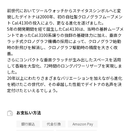
前世代においてツールウォッチからステイタスシンボルへと変
貌したデイトナは2000年、初の自社製クロノグラフムーブメン
ト Cal.4130の投入により、更なる進化を遂げました。
5年の開発期間を経て誕生したCal.4130は、当時の基幹ムーブメ
ントであったCal.3100系譲りの抜群の基礎体力に加え、垂直ク
ラッチ式クロノグラフ機構の採用によって、クロノグラフ始動
時の針飛びを解消し、クロノグラフ駆動時の精度を大きく改
善。
さらにコンパクトな垂直クラッチが生み出したスペースを活用
して香箱を大型化、72時間のロングパワーリザーブを実現しま
した。
20年以上にわたりさまざまなバリエーションを加えながら進化
を続けたこの世代が、その卓越した性能でデイトナの名声を決
定付けたといえるでしょう。
お支払い方法
銀行振込
代金引換
Amazon Pay