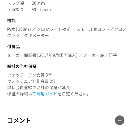
ラグ幅
20mm
腕周り
約 17.5cm
機能
防水( 100ｍ) ／ クロマライト夜光 ／ スモールセコンド／クロノ
グラフ／タキメーター
付属品
メーカー保証書( 2017年9月国内購入) ／ メーカー箱／冊子
時計の当社保証
ウォッチニアン会員 3年
ウォッチニアン非会員 2年
無料会員登録で時計の保証が延長！
保証の詳細は
ご利用ガイド
をご覧ください。
コメント