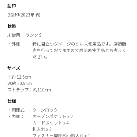
刻印
B刻印(2023年頃)
状態
未使用 ランク S
外側
特に目立つダメージのない未使用品です。店頭販
売を行っておりますので展示未使用品とお考えく
ださい。
サイズ
H:約 11.5cm
W:約 20.5cm
ストラップ：約110cm
仕様
開閉式
ターンロック
内側：
オープンポケット x 2
カードポケット x 4
札入れ x 2
ファスナー開閉式小銭入れ x 1