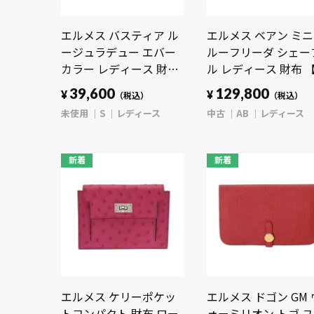
エルメス バスティア ル
エルメス ベアン ミニ
ージュラデュー エバー
ルーフリーダ シェー
カラー レディース 財布
ル レディース 財布 
【未使用】【purse】
古】【purse】
39,600
129,800
¥
¥
（税込）
（税込）
未使用
S
レディース
中古
AB
レディース
新着
新着
エルメス ケリーポケッ
エルメス ドゴン GM 
トコンパクト 財布 ロー
ォーミリオン トゴ 