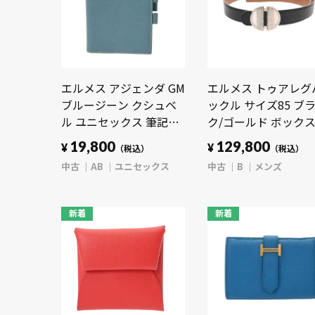
エルメス アジェンダ GM
エルメス トゥアレグ
ブルージーン クシュベ
ックル サイズ85 ブ
ル ユニセックス 筆記具
ク/ゴールド ボック
【中古】【other】
ーフ/クシュベル メ
19,800
129,800
¥
¥
（税込）
（税込）
【中古】【other】
中古
AB
ユニセックス
中古
B
メンズ
新着
新着