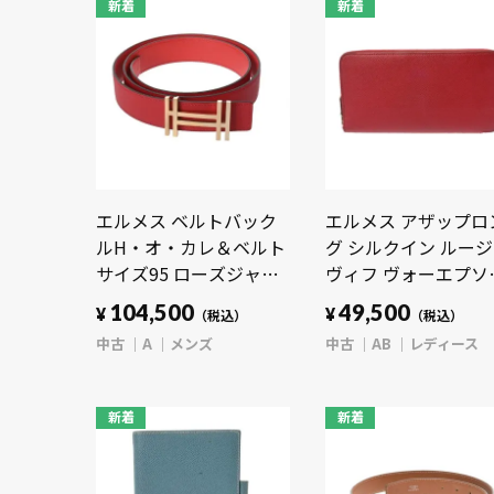
新着
新着
エルメス ベルトバック
エルメス アザップロ
ルH・オ・カレ＆ベルト
グ シルクイン ルー
サイズ95 ローズジャイ
ヴィフ ヴォーエプソ
プール エプソン/ヴォ―
レディース 財布 【中
104,500
49,500
¥
¥
（税込）
（税込）
シャモニー メンズ 【中
古】【purse】
中古
A
メンズ
中古
AB
レディース
古】【other】
新着
新着