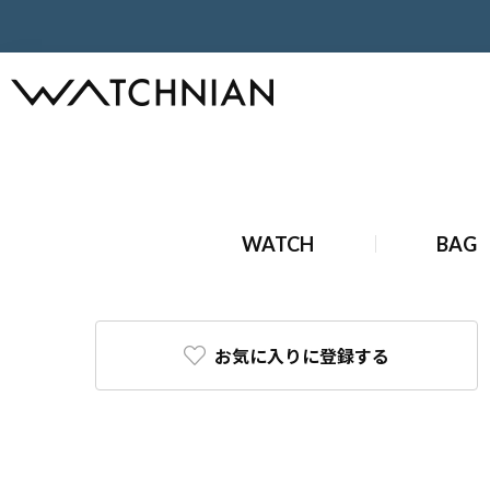
ホーム
エルメス
財布・小物
WATCH
BAG
エルメス 財布・小物の中古・新品を取り扱う商品一覧ペ
お気に入りに登録する