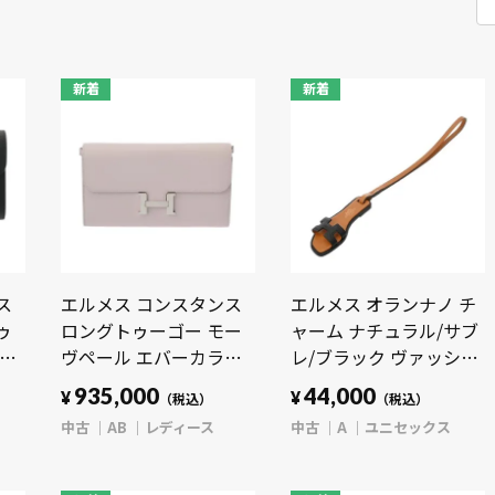
新着
新着
ス
エルメス コンスタンス
エルメス オランナノ チ
ゥ
ロングトゥーゴー モー
ャーム ナチュラル/サブ
ォー
ヴペール エバーカラー
レ/ブラック ヴァッシュ
 財
レディース 財布 【中
ハンター/ヴォーエプソ
935,000
44,000
¥
¥
）
（税込）
（税込）
】
古】【purse】
ン/ヴォーバトラー ユニ
中古
AB
レディース
中古
A
ユニセックス
セックス 【中古】
【other】