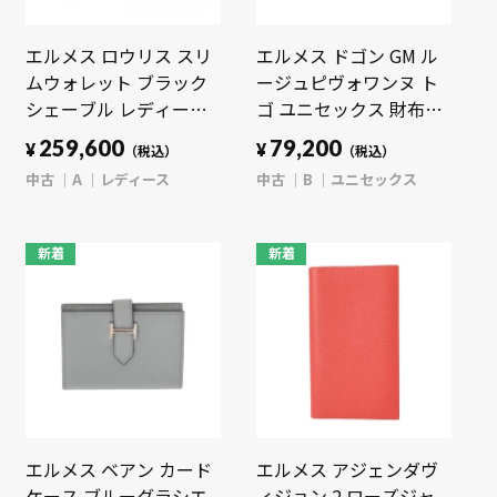
エルメス ロウリス スリ
エルメス ドゴン GM ル
ムウォレット ブラック
ージュピヴォワンヌ ト
シェーブル レディース
ゴ ユニセックス 財布
財布 【中古】【purse】
【中古】【purse】
259,600
79,200
¥
¥
（税込）
（税込）
中古
A
レディース
中古
B
ユニセックス
新着
新着
エルメス ベアン カード
エルメス アジェンダヴ
ケース ブルーグラシエ
ィジョン 2 ローズジャ