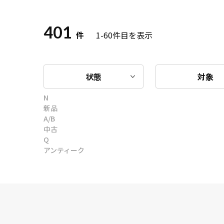
401
件
1-60
件目を表示
状態
対象
N
新品
A/B
中古
Q
アンティーク