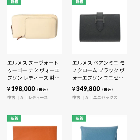
新着
新着
エルメス ヌーヴォート
エルメス ベアンミニ モ
ゥーゴー ナタ ヴォーエ
ノクローム ブラック ヴ
プソン レディース 財布
ォーエプソン ユニセッ
【中古】【purse】
クス 【中古】【other】
198,000
349,800
¥
¥
（税込）
（税込）
中古
A
レディース
中古
A
ユニセックス
新着
新着