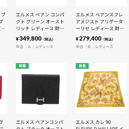
 ブ
エルメス ベアン コンパ
エルメス ベアンスフレ
ブ
クト グリーン オースト
アメジスト アリゲータ
【中
リッチ レディース 財布
ーリセ レディース 財布
【中古】【purse】
【中古】【purse】
349,800
279,400
¥
¥
（税込）
（税込）
中古
A
レディース
中古
B
レディース
新着
新着
ヴ
エルメス ベアンコンパ
エルメス カレ 90
ユニ
クト ブラック オースト
FLEURS D HALLADE イ