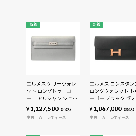
新着
新着
エルメス ケリーウォレ
エルメス コンスタン
ット ロングトゥーゴ
ロングウォレット ト
ー アルジャン シェー
ーゴー ブラック ヴ
ブルシャムキラ レディ
エプソン レディース
1,127,500
1,067,000
¥
¥
（税込）
（税込
ース 財布 【中古】
布 【中古】【purse
中古
A
レディース
中古
A
レディース
【purse】