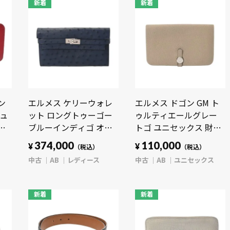
新着
新着
ン
エルメス ケリーウォレ
エルメス ドゴン GM ト
ジュ
ット ロングトゥーゴー
ゥルティエールグレー
ン
ブルーインディゴ オー
トゴ ユニセックス 財布
ストリッチ レディース
【中古】【purse】
374,000
110,000
¥
¥
（税込）
（税込）
財布 【中古】【purse】
中古
AB
レディース
中古
AB
ユニセックス
新着
新着