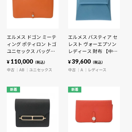
エルメス ドゴン ミーテ
エルメス バスティア セ
ィング ポティロン トゴ
レスト ヴォーエプソン
ユニセックス バッグ
レディース 財布 【中
【中古】【bag】
古】【purse】
110,000
39,600
¥
¥
（税込）
（税込）
中古
AB
ユニセックス
中古
A
レディース
新着
新着