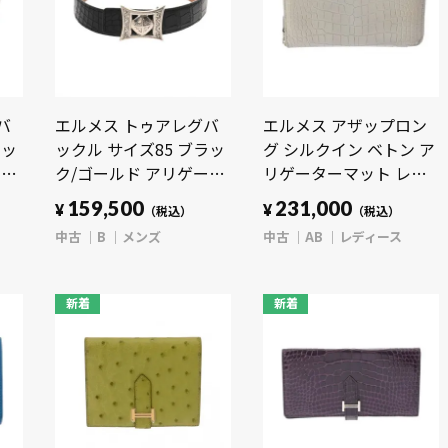
バ
エルメス トゥアレグバ
エルメス アザップロン
ラッ
ックル サイズ85 ブラッ
グ シルクイン ベトン ア
スカ
ク/ゴールド アリゲータ
リゲーターマット レデ
ンズ
ー/ボックスカーフ メン
ィース 財布 【中古】
159,500
231,000
¥
¥
（税込）
（税込）
ズ 【中古】【other】
【purse】
中古
B
メンズ
中古
AB
レディース
新着
新着