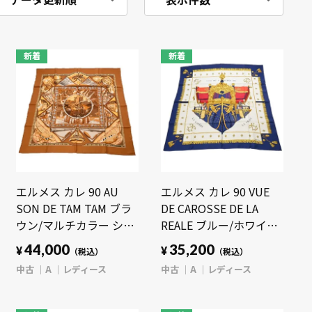
新着
新着
エルメス カレ 90 AU
エルメス カレ 90 VUE
SON DE TAM TAM ブラ
DE CAROSSE DE LA
ウン/マルチカラー シル
REALE ブルー/ホワイト/
ク レディース 【中古】
ゴールド シルク レディ
44,000
35,200
¥
¥
（税込）
（税込）
【other】
ース 【中古】【other】
中古
A
レディース
中古
A
レディース